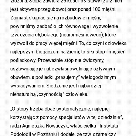
złożona. Stopa zawiera 26 kości, 33 stawy (20 z nich
jest aktywna przegubowo) oraz ponad 100 mięśni.
Zamiast skupiać się na rozbudowie mięśni,
powinniśmy zadbać o ich równowagę i wyzwolenie
tzw. czucia głębokiego (neuromięśniowego), które
wyzwoli do pracy więcej mięśni. To, co czyni człowieka
najlepszym biegaczem na Ziemi, to siła stóp i mięsień
pośladkowy. Przeważnie stóp nie ćwiczymy,
usztywniając je i ubezwłasnowolniając sztywnym
obuwiem, a pośladki „prasujemy” wielogodzinnym
wysiadywaniem. Siedzenie jest najbardziej
nienaturalną „czynnością” człowieka.
„O stopy trzeba dbać systematycznie, najlepiej
korzystając z pomocy specjalistów w tej dziedzinie”,
radzi Agnieszka Nowaczyk, właścicielka Instytutu
Podologii w Poznaniu i dodaje, że tzw. czarne czy