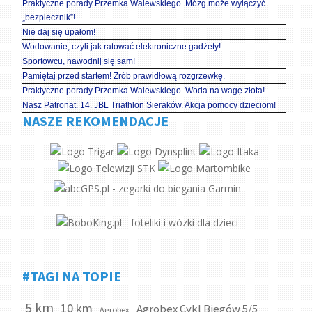
Praktyczne porady Przemka Walewskiego. Mózg może wyłączyć
„bezpiecznik”!
Nie daj się upałom!
Wodowanie, czyli jak ratować elektroniczne gadżety!
Sportowcu, nawodnij się sam!
Pamiętaj przed startem! Zrób prawidłową rozgrzewkę.
Praktyczne porady Przemka Walewskiego. Woda na wagę złota!
Nasz Patronat. 14. JBL Triathlon Sieraków. Akcja pomocy dzieciom!
NASZE REKOMENDACJE
#TAGI NA TOPIE
5 km
10 km
Agrobex Cykl Biegów 5/5
Agrobex