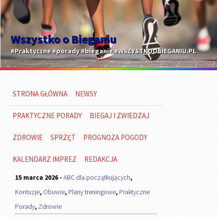
Wszystko o Bieganiu
#Praktyczne #porady #bieganie #WSZYSTKOOBIEGANIU.PL
STRONA GŁÓWNA
NEWSY
PRAKTYCZNE PORADY
BIEGAJ I ZWIEDZAJ
ZDROWIE
SPRZĘT
PROGNOZA POGODY
KALENDARZ IMPREZ
REDAKCJA
15 marca 2026 -
ABC dla początkujących
,
Kontuzje
,
Obuwie
,
Plany treningowe
,
Praktyczne
Porady
,
Zdrowie