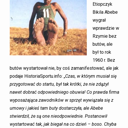
Etiopczyk
Bikila Abebe
wygrał
wprawdzie w
Rzymie bez
butów, ale
był to rok
1960 r. Bez
butów wystartował nie, by coś zamanifestować, ale jak
podaje HistoriaSportu.info: „
Czas, w którym musiał się
przygotować do startu, był tak krótki, że nie zdążył
nawet dobrać odpowiedniego obuwia! Co prawda firma
wyposażająca zawodników w sprzęt wywiązała się z
umowy i jakieś tam buty dostarczyła, ale Abebe
stwierdził, że są one nieodpowiednie. Postanowił
wystartować tak, jak biegał na co dzień – boso. Chyba