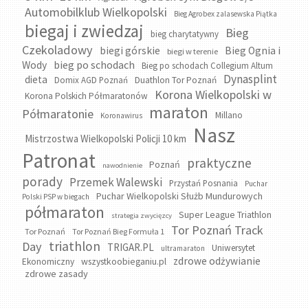
Automobilklub Wielkopolski
Bieg Agrobex zalasewska Piątka
biegaj i zwiedzaj
Bieg
bieg charytatywny
Czekoladowy
biegi górskie
Bieg Ognia i
biegi w terenie
bieg po schodach
Wody
Bieg po schodach Collegium Altum
Dynasplint
dieta
Domix AGD Poznań
Duathlon Tor Poznań
Korona Wielkopolski w
Korona Polskich Półmaratonów
maraton
Półmaratonie
Millano
Koronawirus
Nasz
Mistrzostwa Wielkopolski Policji 10 km
Patronat
praktyczne
Poznań
nawodnienie
porady
Przemek Walewski
Przystań Posnania
Puchar
Puchar Wielkopolski Służb Mundurowych
Polski PSP w biegach
półmaraton
Super League Triathlon
strategia zwycięzcy
Tor Poznań Track
Tor Poznań
Tor Poznań Bieg Formuła 1
triathlon
Day
TRIGAR.PL
Uniwersytet
ultramaraton
zdrowe odżywianie
wszystkoobieganiu.pl
Ekonomiczny
zdrowe zasady