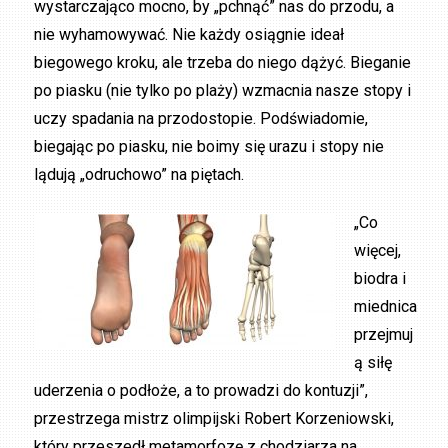
wystarczająco mocno, by „pchnąć” nas do przodu, a
nie wyhamowywać. Nie każdy osiągnie ideał
biegowego kroku, ale trzeba do niego dążyć. Bieganie
po piasku (nie tylko po plaży) wzmacnia nasze stopy i
uczy spadania na przodostopie. Podświadomie,
biegając po piasku, nie boimy się urazu i stopy nie
lądują „odruchowo” na piętach.
„Co
więcej,
biodra i
miednica
przejmuj
ą siłę
uderzenia o podłoże, a to prowadzi do kontuzji”,
przestrzega mistrz olimpijski Robert Korzeniowski,
który przeszedł metamorfozę z chodziarza na