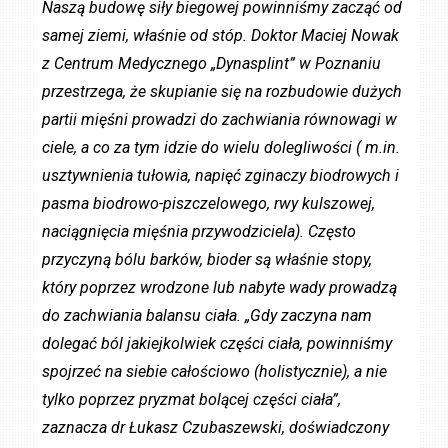
Naszą budowę siły biegowej powinniśmy zacząć od
samej ziemi, właśnie od stóp. Doktor Maciej Nowak
z Centrum Medycznego „Dynasplint” w Poznaniu
przestrzega, że skupianie się na rozbudowie dużych
partii mięśni prowadzi do zachwiania równowagi w
ciele, a co za tym idzie do wielu dolegliwości ( m.in.
usztywnienia tułowia, napięć zginaczy biodrowych i
pasma biodrowo-piszczelowego, rwy kulszowej,
naciągnięcia mięśnia przywodziciela). Często
przyczyną bólu barków, bioder są właśnie stopy,
który poprzez wrodzone lub nabyte wady prowadzą
do zachwiania balansu ciała. „Gdy zaczyna nam
dolegać ból jakiejkolwiek części ciała, powinniśmy
spojrzeć na siebie całościowo (holistycznie), a nie
tylko poprzez pryzmat bolącej części ciała”,
zaznacza dr Łukasz Czubaszewski, doświadczony