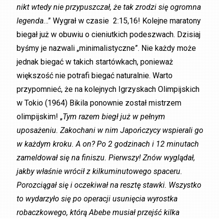
nikt wtedy nie przypuszczał, że tak zrodzi się ogromna
legenda
…” Wygrał w czasie 2:15,16! Kolejne maratony
biegał już w obuwiu o cieniutkich podeszwach. Dzisiaj
byśmy je nazwali „minimalistyczne”. Nie każdy może
jednak biegać w takich startówkach, ponieważ
większość nie potrafi biegać naturalnie. Warto
przypomnieć, że na kolejnych Igrzyskach Olimpijskich
w Tokio (1964) Bikila ponownie został mistrzem
olimpijskim! „
Tym razem biegł już w pełnym
uposażeniu. Zakochani w nim Japończycy wspierali go
w każdym kroku. A on? Po 2 godzinach i 12 minutach
zameldował się na finiszu. Pierwszy! Znów wyglądał,
jakby właśnie wrócił z kilkuminutowego spaceru.
Porozciągał się i oczekiwał na resztę stawki. Wszystko
to wydarzyło się po operacji usunięcia wyrostka
robaczkowego, którą Abebe musiał przejść kilka