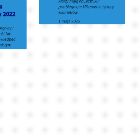
którzy mają na „liczniku”
a
przebiegnięte kilkanaście tysięcy
kilometrów.
y 2022
1 maja 2025
ingowy i
ok! Nie
z wiedzieć
iejszym
..]