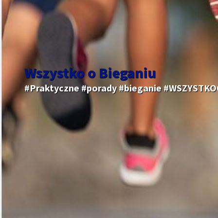
Wszystko o Bieganiu
#Praktyczne #porady #bieganie #WSZYSTK