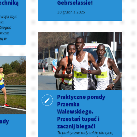
echniką
Gebrselassie!
10 grudnia 2025
ywają zbyt
ia.
 biegać
ą masę
ją w
Praktyczne porady
Przemka
Walewskiego.
Przestań tupać i
rady
zacznij biegać!
To praktyczne rady także dla tych,