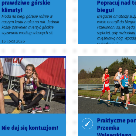
prawdziwe górskie
Popracuj nad t
klimaty!
biegu!
Moda na biegi górskie rośnie w
Biegacze amatorzy zuż
naszym kraju z roku na rok. Jednak
wiele energii do biegan
każdy powinien mierzyć górskie
Przekonani są, że będą
wyzwania według własnych sił.
szybciej, gdy rozbuduj
mięśniową nóg. Wpada
15 lipca 2026
pułapkę. [...]
15 marca 2026
Praktyczne po
Nie daj się kontuzjom!
Przemka
Walewskiego.