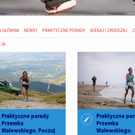
A GŁÓWNA
NEWSY
PRAKTYCZNE PORADY
BIEGAJ I ZWIEDZAJ
Z
CJA
Praktyczne porady
Praktyczne po
Przemka
Przemka
Walewskiego. Poczuj
Walewskiego.