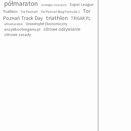
półmaraton
Super League
strategia zwycięzcy
Tor
Triathlon
Tor Poznań
Tor Poznań Bieg Formuła 1
triathlon
Poznań Track Day
TRIGAR.PL
Uniwersytet Ekonomiczny
ultramaraton
zdrowe odżywianie
wszystkoobieganiu.pl
zdrowe zasady