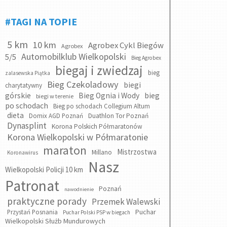
#TAGI NA TOPIE
5 km
10 km
Agrobex Cykl Biegów
Agrobex
Automobilklub Wielkopolski
5/5
Bieg Agrobex
biegaj i zwiedzaj
bieg
zalasewska Piątka
Bieg Czekoladowy
biegi
charytatywny
bieg
górskie
Bieg Ognia i Wody
biegi w terenie
po schodach
Bieg po schodach Collegium Altum
dieta
Domix AGD Poznań
Duathlon Tor Poznań
Dynasplint
Korona Polskich Półmaratonów
Korona Wielkopolski w Półmaratonie
maraton
Mistrzostwa
Millano
Koronawirus
Nasz
Wielkopolski Policji 10 km
Patronat
Poznań
nawodnienie
praktyczne porady
Przemek Walewski
Puchar
Przystań Posnania
Puchar Polski PSP w biegach
Wielkopolski Służb Mundurowych