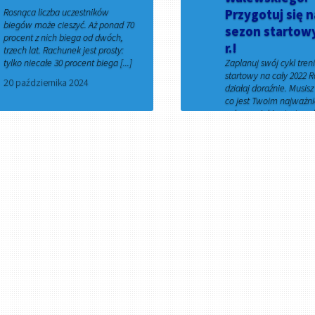
Rosnąca liczba uczestników
Przygotuj się n
biegów może cieszyć. Aż ponad 70
sezon startow
procent z nich biega od dwóch,
r.!
trzech lat. Rachunek jest prosty:
tylko niecałe 30 procent biega [...]
Zaplanuj swój cykl tren
startowy na cały 2022 R
20 października 2024
działaj doraźnie. Musis
co jest Twoim najważn
celem, a jakie starty w [.
20 marca 2022