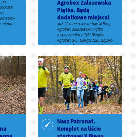
w po
Agrobex Zalasewska
 poprzez
Piątka. Będą
eże
dodatkowe miejsca!
ilometrów
 orientu i
Już 22 marca wystartuje XI Bieg
Agrobex Zalasewska Piątka
rozpoczynający Cykl Biegów
Agrobex 5/5 . Edycja 2020. Szybko
rozeszła się pula miejsc. [...]
21 lutego 2020
Nasz Patronat.
 na
Komplet na liście
ienną
startowej X Biegu