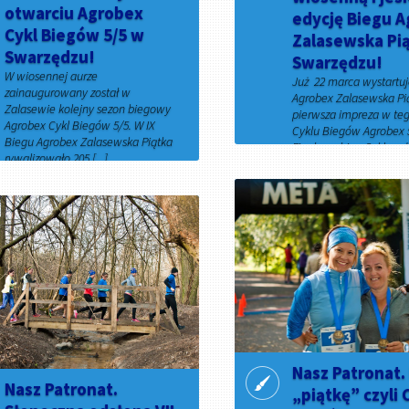
otwarciu Agrobex
edycję Biegu 
Cykl Biegów 5/5 w
Zalasewska Pi
Swarzędzu!
Swarzędzu!
W wiosennej aurze
Już 22 marca wystartuj
zainaugurowany został w
Agrobex Zalasewska Pią
Zalasewie kolejny sezon biegowy
pierwsza impreza w te
Agrobex Cykl Biegów 5/5. W IX
Cyklu Biegów Agrobex 5
Biegu Agrobex Zalasewska Piątka
Finałowy bieg Cyklu od
rywalizowało 205 [...]
22 [...]
25 marca 2019
15 stycznia 2020
Nasz Patronat. 
Nasz Patronat.
„piątkę” czyli 