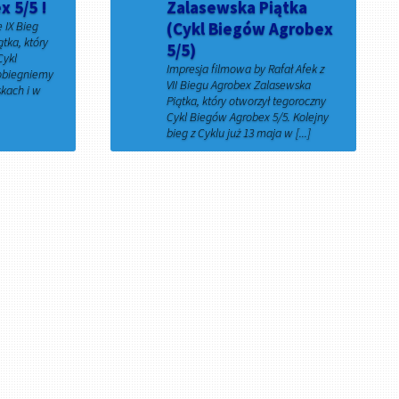
 5/5 !
Zalasewska Piątka
 IX Bieg
(Cykl Biegów Agrobex
tka, który
5/5)
Cykl
Impresja filmowa by Rafał Afek z
obiegniemy
VII Biegu Agrobex Zalasewska
kach i w
Piątka, który otworzył tegoroczny
Cykl Biegów Agrobex 5/5. Kolejny
bieg z Cyklu już 13 maja w [...]
31 marca 2018