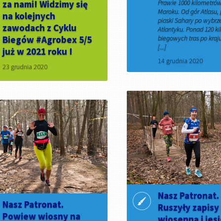
za nami! Widzimy się
Prawie 1000 kilometró
Maroku. Od gór Atlasu,
na kolejnych
piaski Sahary po wybrz
zawodach z Cyklu
Atlantyku. Ponad 120 k
Biegów #Agrobex 5/5
biegowych tras po kraju
[...]
już w 2021 roku !
14 grudnia 2020
23 grudnia 2020
Nasz Patronat.
Nasz Patronat.
Ruszyły zapisy
Powiew wiosny na
wiosenną i jes