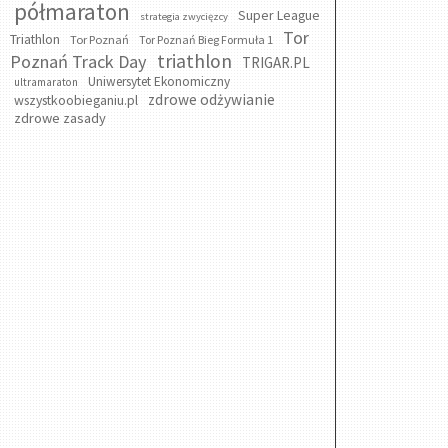
półmaraton
Super League
strategia zwycięzcy
Tor
Triathlon
Tor Poznań
Tor Poznań Bieg Formuła 1
triathlon
Poznań Track Day
TRIGAR.PL
Uniwersytet Ekonomiczny
ultramaraton
zdrowe odżywianie
wszystkoobieganiu.pl
zdrowe zasady