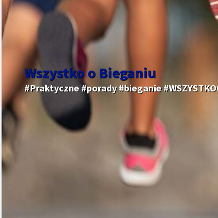
Wszystko o Bieganiu
#Praktyczne #porady #bieganie #WSZYSTK