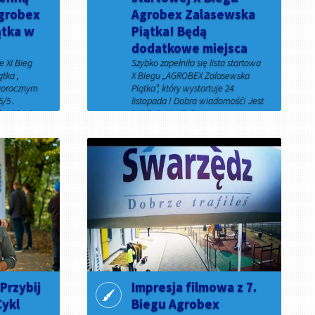
Agrobex
Agrobex Zalasewska
ątka w
Piątka! Będą
dodatkowe miejsca
e XI Bieg
Szybko zapełniła się lista startowa
tka ,
X Biegu „AGROBEX Zalasewska
gorocznym
Piątka”, który wystartuje 24
/5 .
listopada ! Dobra wiadomość! Jest
będzie się
już dostępna [...]
25 września 2019
Przybij
Impresja filmowa z 7.
Cykl
Biegu Agrobex