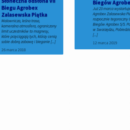
Słoneczna odsłona VII
Biegów Agrobex
Biegu Agrobex
Już 23 marca wystartuje
Zalasewska Piątka
Agrobex Zalasewska Pią
rozpocznie tegoroczny 
Malownicza, leśna trasa,
Biegów Agrobex 5/5. P
kameralna atmosfera, ograniczony
w Swarzędzu, Pobiedzis
limit uczestników to magnesy,
[...]
które przyciągają tych, którzy cenią
sobie dobrą zabawę i bieganie [...]
12 marca 2019
26 marca 2018