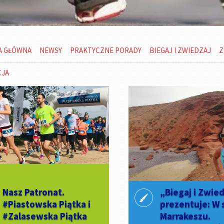
A GŁÓWNA
NEWSY
PRAKTYCZNE PORADY
BIEGAJ I ZWIEDZAJ
Z
CJA
Nasz Patronat.
„Biegaj i Zwie
#Piastowska Piątka i
prezentuje: W 
#Zalasewska Piątka
Marrakeszu.