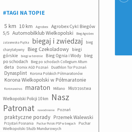
#TAGI NA TOPIE
5 km
10 km
Agrobex Cykl Biegów
Agrobex
Automobilklub Wielkopolski
5/5
Bieg Agrobex
biegaj i zwiedzaj
bieg
zalasewska Piątka
Bieg Czekoladowy
biegi
charytatywny
bieg
górskie
Bieg Ognia i Wody
biegi w terenie
po schodach
Bieg po schodach Collegium Altum
dieta
Domix AGD Poznań
Duathlon Tor Poznań
Dynasplint
Korona Polskich Półmaratonów
Korona Wielkopolski w Półmaratonie
maraton
Mistrzostwa
Millano
Koronawirus
Nasz
Wielkopolski Policji 10 km
Patronat
Poznań
nawodnienie
praktyczne porady
Przemek Walewski
Puchar
Przystań Posnania
Puchar Polski PSP w biegach
Wielkopolski Służb Mundurowych