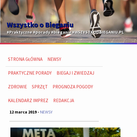
Wszystko o Bieganiu
#Praktyczne #porady #bieganie #WSZYSTKOOBIEGANIU.PL
STRONA GŁÓWNA
NEWSY
PRAKTYCZNE PORADY
BIEGAJ I ZWIEDZAJ
ZDROWIE
SPRZĘT
PROGNOZA POGODY
KALENDARZ IMPREZ
REDAKCJA
12 marca 2019 -
NEWSY