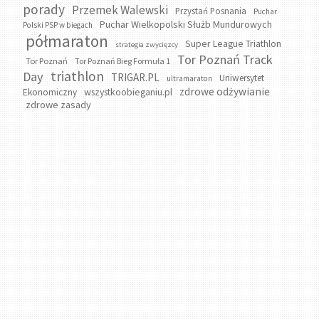
porady
Przemek Walewski
Przystań Posnania
Puchar
Puchar Wielkopolski Służb Mundurowych
Polski PSP w biegach
półmaraton
Super League Triathlon
strategia zwycięzcy
Tor Poznań Track
Tor Poznań
Tor Poznań Bieg Formuła 1
triathlon
Day
TRIGAR.PL
Uniwersytet
ultramaraton
zdrowe odżywianie
wszystkoobieganiu.pl
Ekonomiczny
zdrowe zasady