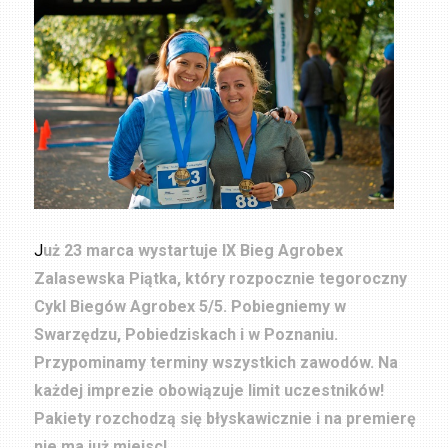
J
uż 23 marca wystartuje IX Bieg Agrobex
Zalasewska Piątka, który rozpocznie tegoroczny
Cykl Biegów Agrobex 5/5. Pobiegniemy w
Swarzędzu, Pobiedziskach i w Poznaniu.
Przypominamy terminy wszystkich zawodów. Na
każdej imprezie obowiązuje limit uczestników!
Pakiety rozchodzą się błyskawicznie i na premierę
nie ma już miejsc!