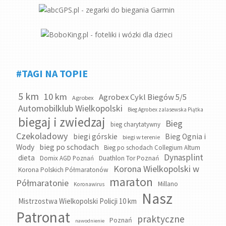
#TAGI NA TOPIE
5 km
10 km
Agrobex Cykl Biegów 5/5
Agrobex
Automobilklub Wielkopolski
Bieg Agrobex zalasewska Piątka
biegaj i zwiedzaj
Bieg
bieg charytatywny
Czekoladowy
biegi górskie
Bieg Ognia i
biegi w terenie
bieg po schodach
Wody
Bieg po schodach Collegium Altum
Dynasplint
dieta
Domix AGD Poznań
Duathlon Tor Poznań
Korona Wielkopolski w
Korona Polskich Półmaratonów
maraton
Półmaratonie
Millano
Koronawirus
Nasz
Mistrzostwa Wielkopolski Policji 10 km
Patronat
praktyczne
Poznań
nawodnienie