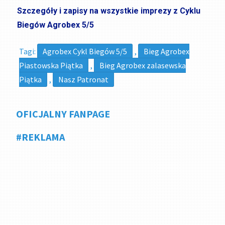
Szczegóły i zapisy na wszystkie imprezy z Cyklu
Biegów Agrobex 5/5
Tagi:
Agrobex Cykl Biegów 5/5
,
Bieg Agrobex
Piastowska Piątka
,
Bieg Agrobex zalasewska
Piątka
,
Nasz Patronat
OFICJALNY FANPAGE
#REKLAMA