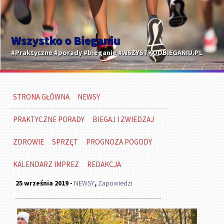
Wszystko o Bieganiu
#Praktyczne #porady #bieganie #WSZYSTKOOBIEGANIU.PL
STRONA GŁÓWNA
NEWSY
PRAKTYCZNE PORADY
BIEGAJ I ZWIEDZAJ
ZDROWIE
SPRZĘT
PROGNOZA POGODY
KALENDARZ IMPREZ
REDAKCJA
25 września 2019 -
NEWSY
,
Zapowiedzi