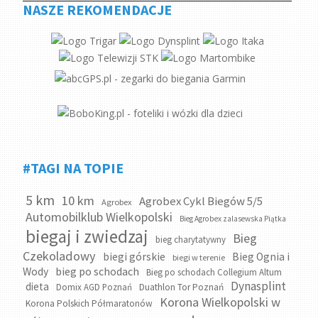
NASZE REKOMENDACJE
#TAGI NA TOPIE
5 km
10 km
Agrobex Cykl Biegów 5/5
Agrobex
Automobilklub Wielkopolski
Bieg Agrobex zalasewska Piątka
biegaj i zwiedzaj
Bieg
bieg charytatywny
Czekoladowy
biegi górskie
Bieg Ognia i
biegi w terenie
bieg po schodach
Wody
Bieg po schodach Collegium Altum
Dynasplint
dieta
Domix AGD Poznań
Duathlon Tor Poznań
Korona Wielkopolski w
Korona Polskich Półmaratonów