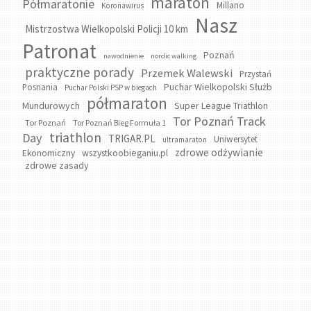
maraton
Półmaratonie
Millano
Koronawirus
Nasz
Mistrzostwa Wielkopolski Policji 10 km
Patronat
Poznań
nawodnienie
nordic walking
praktyczne porady
Przemek Walewski
Przystań
Puchar Wielkopolski Służb
Posnania
Puchar Polski PSP w biegach
półmaraton
Mundurowych
Super League Triathlon
Tor Poznań Track
Tor Poznań
Tor Poznań Bieg Formuła 1
triathlon
Day
TRIGAR.PL
Uniwersytet
ultramaraton
zdrowe odżywianie
wszystkoobieganiu.pl
Ekonomiczny
zdrowe zasady