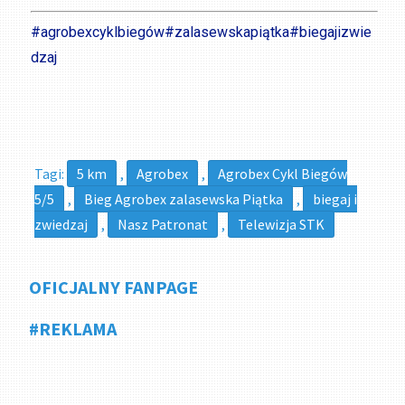
#agrobexcyklbiegów
#zalasewskapiątka
#biegajizwie
dzaj
Tagi:
5 km
,
Agrobex
,
Agrobex Cykl Biegów
5/5
,
Bieg Agrobex zalasewska Piątka
,
biegaj i
zwiedzaj
,
Nasz Patronat
,
Telewizja STK
OFICJALNY FANPAGE
#REKLAMA