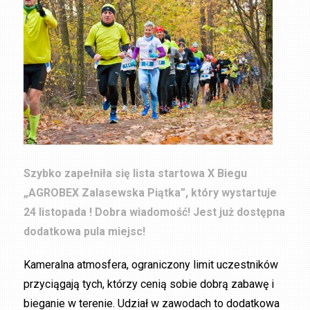
Szybko zapełniła się lista startowa X Biegu
„AGROBEX Zalasewska Piątka”, który wystartuje
24 listopada ! Dobra wiadomość! Jest już dostępna
dodatkowa pula miejsc!
Kameralna atmosfera, ograniczony limit uczestników
przyciągają tych, którzy cenią sobie dobrą zabawę i
bieganie w terenie. Udział w zawodach to dodatkowa