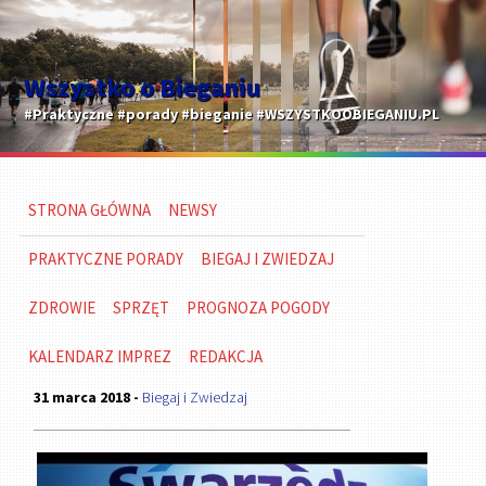
Wszystko o Bieganiu
#Praktyczne #porady #bieganie #WSZYSTKOOBIEGANIU.PL
STRONA GŁÓWNA
NEWSY
PRAKTYCZNE PORADY
BIEGAJ I ZWIEDZAJ
ZDROWIE
SPRZĘT
PROGNOZA POGODY
KALENDARZ IMPREZ
REDAKCJA
31 marca 2018 -
Biegaj i Zwiedzaj