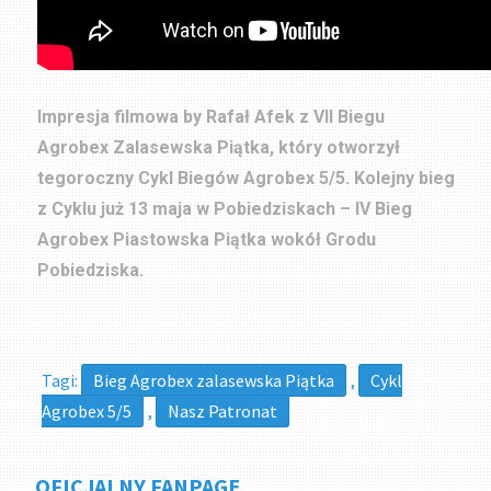
Impresja filmowa by Rafał Afek z VII Biegu
Agrobex Zalasewska Piątka, który otworzył
tegoroczny Cykl Biegów Agrobex 5/5. Kolejny bieg
z Cyklu już 13 maja w Pobiedziskach – IV Bieg
Agrobex Piastowska Piątka wokół Grodu
Pobiedziska.
Tagi:
Bieg Agrobex zalasewska Piątka
,
Cykl
Agrobex 5/5
,
Nasz Patronat
OFICJALNY FANPAGE