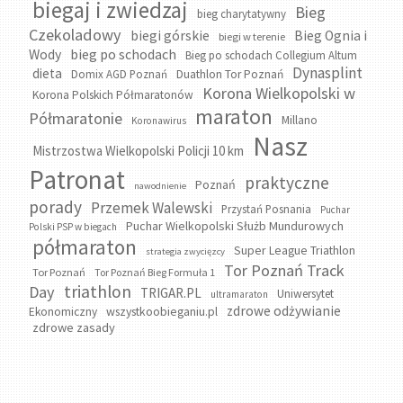
biegaj i zwiedzaj
Bieg
bieg charytatywny
Czekoladowy
biegi górskie
Bieg Ognia i
biegi w terenie
bieg po schodach
Wody
Bieg po schodach Collegium Altum
Dynasplint
dieta
Domix AGD Poznań
Duathlon Tor Poznań
Korona Wielkopolski w
Korona Polskich Półmaratonów
maraton
Półmaratonie
Millano
Koronawirus
Nasz
Mistrzostwa Wielkopolski Policji 10 km
Patronat
praktyczne
Poznań
nawodnienie
porady
Przemek Walewski
Przystań Posnania
Puchar
Puchar Wielkopolski Służb Mundurowych
Polski PSP w biegach
półmaraton
Super League Triathlon
strategia zwycięzcy
Tor Poznań Track
Tor Poznań
Tor Poznań Bieg Formuła 1
triathlon
Day
TRIGAR.PL
Uniwersytet
ultramaraton
zdrowe odżywianie
wszystkoobieganiu.pl
Ekonomiczny
zdrowe zasady