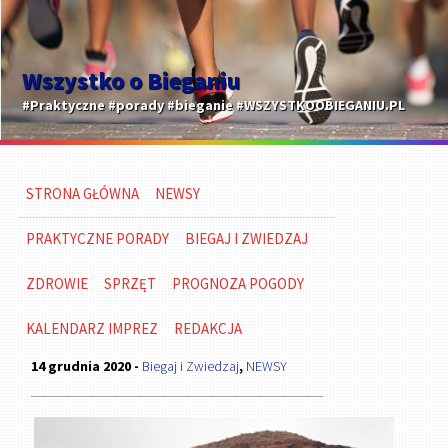
Wszystko o Bieganiu
#Praktyczne #porady #bieganie #WSZYSTKOOBIEGANIU.PL
STRONA GŁÓWNA
NEWSY
PRAKTYCZNE PORADY
BIEGAJ I ZWIEDZAJ
ZDROWIE
SPRZĘT
PROGNOZA POGODY
KALENDARZ IMPREZ
REDAKCJA
14 grudnia 2020 -
Biegaj i Zwiedzaj
,
NEWSY