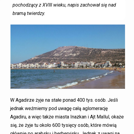
pochodzący z XVIII wieku, napis zachował się nad
bramą twierdzy.
W Agadirze żyje na stałe ponad 400 tys. osób. Jeśli
jednak weźmiemy pod uwagę całą aglomerację
Agadiru, a więc także miasta Inazkan i Ajt Mallul, okaże
się, że żyje tu około 600 tysięcy osób, które mówią
głównie po arabsku i berberyjsku. Jednak z uwagi na