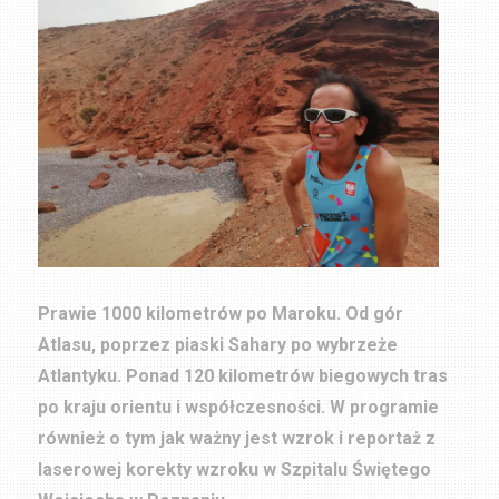
Prawie 1000 kilometrów po Maroku. Od gór
Atlasu, poprzez piaski Sahary po wybrzeże
Atlantyku. Ponad 120 kilometrów biegowych tras
po kraju orientu i współczesności. W programie
również o tym jak ważny jest wzrok i reportaż z
laserowej korekty wzroku w Szpitalu Świętego