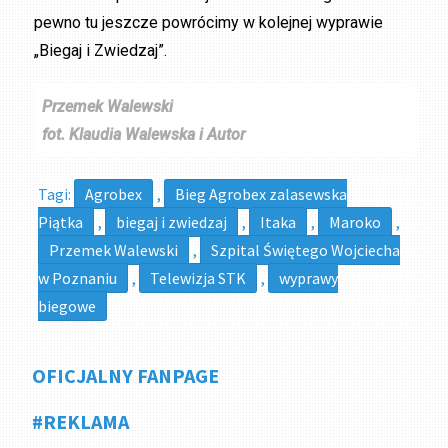
pewno tu jeszcze powrócimy w kolejnej wyprawie
„Biegaj i Zwiedzaj”.
Przemek Walewski
fot. Klaudia Walewska i Autor
Tagi:
Agrobex
,
Bieg Agrobex zalasewska
Piątka
,
biegaj i zwiedzaj
,
Itaka
,
Maroko
,
Przemek Walewski
,
Szpital Świętego Wojciecha
w Poznaniu
,
Telewizja STK
,
wyprawy
biegowe
OFICJALNY FANPAGE
#REKLAMA