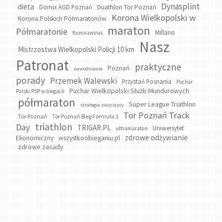
Dynasplint
dieta
Domix AGD Poznań
Duathlon Tor Poznań
Korona Wielkopolski w
Korona Polskich Półmaratonów
maraton
Półmaratonie
Millano
Koronawirus
Nasz
Mistrzostwa Wielkopolski Policji 10 km
Patronat
praktyczne
Poznań
nawodnienie
porady
Przemek Walewski
Przystań Posnania
Puchar
Puchar Wielkopolski Służb Mundurowych
Polski PSP w biegach
półmaraton
Super League Triathlon
strategia zwycięzcy
Tor Poznań Track
Tor Poznań
Tor Poznań Bieg Formuła 1
triathlon
Day
TRIGAR.PL
Uniwersytet
ultramaraton
zdrowe odżywianie
wszystkoobieganiu.pl
Ekonomiczny
zdrowe zasady