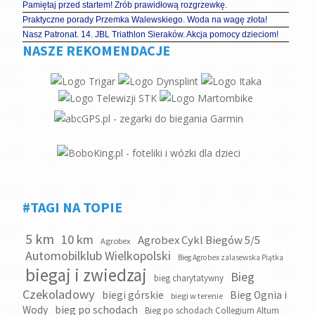
Pamiętaj przed startem! Zrób prawidłową rozgrzewkę.
Praktyczne porady Przemka Walewskiego. Woda na wagę złota!
Nasz Patronat. 14. JBL Triathlon Sieraków. Akcja pomocy dzieciom!
NASZE REKOMENDACJE
#TAGI NA TOPIE
5 km
10 km
Agrobex Cykl Biegów 5/5
Agrobex
Automobilklub Wielkopolski
Bieg Agrobex zalasewska Piątka
biegaj i zwiedzaj
Bieg
bieg charytatywny
Czekoladowy
biegi górskie
Bieg Ognia i
biegi w terenie
bieg po schodach
Wody
Bieg po schodach Collegium Altum