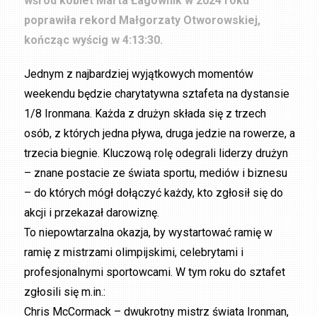
wśród kobiet Marta Łagownik w 2024 roku
poprawiła rekord Małgorzaty Otworowskiej,
kończąc wyścig w 4:13:30.
Jednym z najbardziej wyjątkowych momentów
weekendu będzie charytatywna sztafeta na dystansie
1/8 Ironmana. Każda z drużyn składa się z trzech
osób, z których jedna pływa, druga jedzie na rowerze, a
trzecia biegnie. Kluczową rolę odegrali liderzy drużyn
– znane postacie ze świata sportu, mediów i biznesu
– do których mógł dołączyć każdy, kto zgłosił się do
akcji i przekazał darowiznę.
To niepowtarzalna okazja, by wystartować ramię w
ramię z mistrzami olimpijskimi, celebrytami i
profesjonalnymi sportowcami. W tym roku do sztafet
zgłosili się m.in.:
Chris McCormack – dwukrotny mistrz świata Ironman,