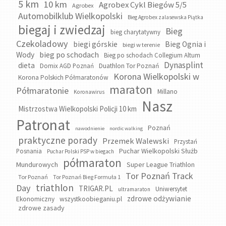
5 km
10 km
Agrobex Cykl Biegów 5/5
Agrobex
Automobilklub Wielkopolski
Bieg Agrobex zalasewska Piątka
biegaj i zwiedzaj
Bieg
bieg charytatywny
Czekoladowy
biegi górskie
Bieg Ognia i
biegi w terenie
bieg po schodach
Wody
Bieg po schodach Collegium Altum
Dynasplint
dieta
Domix AGD Poznań
Duathlon Tor Poznań
Korona Wielkopolski w
Korona Polskich Półmaratonów
maraton
Półmaratonie
Millano
Koronawirus
Nasz
Mistrzostwa Wielkopolski Policji 10 km
Patronat
Poznań
nawodnienie
nordic walking
praktyczne porady
Przemek Walewski
Przystań
Puchar Wielkopolski Służb
Posnania
Puchar Polski PSP w biegach
półmaraton
Mundurowych
Super League Triathlon
Tor Poznań Track
Tor Poznań
Tor Poznań Bieg Formuła 1
triathlon
Day
TRIGAR.PL
Uniwersytet
ultramaraton
zdrowe odżywianie
wszystkoobieganiu.pl
Ekonomiczny
zdrowe zasady