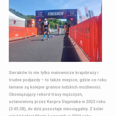
Sieraków to nie tylko malownicze krajobrazy i
trudne podjazdy – to także miejsce, gdzie co roku
łamane są kolejne granice ludzkich możliwości.
Obowiązujący rekord trasy mężczyzn,
ustanowiony przez Kacpra Stępniaka w 2023 roku
(3:45:38), do dziś pozostaje nieosiągalny. Z kolei