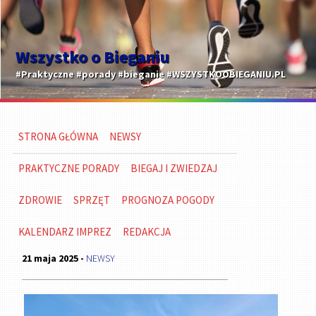
Wszystko o Bieganiu
#Praktyczne #porady #bieganie #WSZYSTKOOBIEGANIU.PL
STRONA GŁÓWNA
NEWSY
PRAKTYCZNE PORADY
BIEGAJ I ZWIEDZAJ
ZDROWIE
SPRZĘT
PROGNOZA POGODY
KALENDARZ IMPREZ
REDAKCJA
21 maja 2025 -
NEWSY