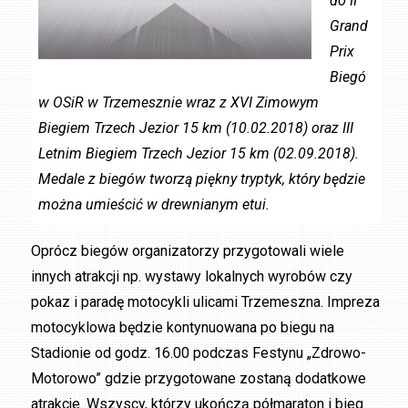
do II
Grand
Prix
Biegó
w OSiR w Trzemesznie wraz z XVI Zimowym
Biegiem Trzech Jezior 15 km (10.02.2018) oraz III
Letnim Biegiem Trzech Jezior 15 km (02.09.2018).
Medale z biegów tworzą piękny tryptyk, który będzie
można umieścić w drewnianym etui.
Oprócz biegów organizatorzy przygotowali wiele
innych atrakcji np. wystawy lokalnych wyrobów czy
pokaz i paradę motocykli ulicami Trzemeszna. Impreza
motocyklowa będzie kontynuowana po biegu na
Stadionie od godz. 16.00 podczas Festynu „Zdrowo-
Motorowo” gdzie przygotowane zostaną dodatkowe
atrakcje. Wszyscy, którzy ukończą półmaraton i bieg