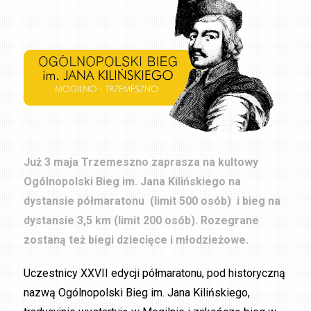
Już 3 maja Trzemeszno zaprasza na kultowy
Ogólnopolski Bieg im. Jana Kilińskiego na
dystansie półmaratonu (limit 500 osób) i bieg na
dystansie 3,5 km (limit 200 osób). Rozegrane
zostaną też biegi dziecięce i młodzieżowe.
Uczestnicy XXVII edycji półmaratonu, pod historyczną
nazwą Ogólnopolski Bieg im. Jana Kilińskiego,