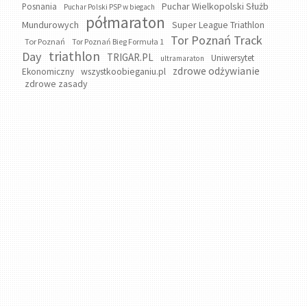
Puchar Wielkopolski Służb
Posnania
Puchar Polski PSP w biegach
półmaraton
Mundurowych
Super League Triathlon
Tor Poznań Track
Tor Poznań
Tor Poznań Bieg Formuła 1
triathlon
Day
TRIGAR.PL
Uniwersytet
ultramaraton
zdrowe odżywianie
wszystkoobieganiu.pl
Ekonomiczny
zdrowe zasady