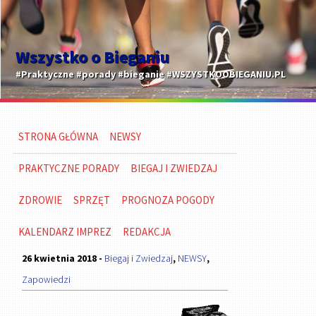
Wszystko o Bieganiu
#Praktyczne #porady #bieganie #WSZYSTKOOBIEGANIU.PL
STRONA GŁÓWNA
NEWSY
PRAKTYCZNE PORADY
BIEGAJ I ZWIEDZAJ
ZDROWIE
SPRZĘT
PROGNOZA POGODY
KALENDARZ IMPREZ
REDAKCJA
26 kwietnia 2018 -
Biegaj i Zwiedzaj
,
NEWSY
,
Zapowiedzi