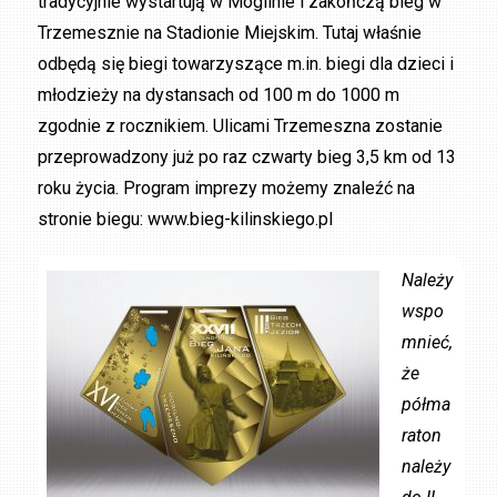
tradycyjnie wystartują w Mogilnie i zakończą bieg w
Trzemesznie na Stadionie Miejskim. Tutaj właśnie
odbędą się biegi towarzyszące m.in. biegi dla dzieci i
młodzieży na dystansach od 100 m do 1000 m
zgodnie z rocznikiem. Ulicami Trzemeszna zostanie
przeprowadzony już po raz czwarty bieg 3,5 km od 13
roku życia.
Program imprezy możemy znaleźć na
stronie biegu: www.bieg-kilinskiego.pl
Należy
wspo
mnieć,
że
półma
raton
należy