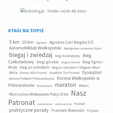
#TAGI NA TOPIE
5 km
10 km
Agrobex Cykl Biegów 5/5
Agrobex
Automobilklub Wielkopolski
Bieg Agrobex zalasewska Piątka
biegaj i zwiedzaj
Bieg
bieg charytatywny
Czekoladowy
biegi górskie
Bieg Ognia i
biegi w terenie
bieg po schodach
Wody
Bieg po schodach Collegium Altum
Dynasplint
dieta
Domix AGD Poznań
Duathlon Tor Poznań
Korona Wielkopolski w
Korona Polskich Półmaratonów
maraton
Półmaratonie
Millano
Koronawirus
Nasz
Mistrzostwa Wielkopolski Policji 10 km
Patronat
Poznań
nawodnienie
nordic walking
praktyczne porady
Przemek Walewski
Przystań