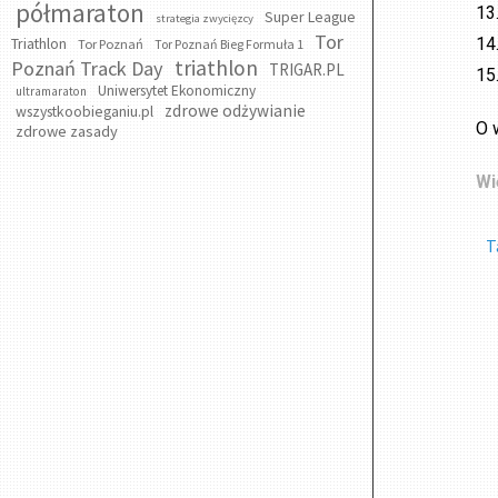
półmaraton
13
Super League
strategia zwycięzcy
Tor
Triathlon
14
Tor Poznań
Tor Poznań Bieg Formuła 1
triathlon
Poznań Track Day
TRIGAR.PL
15
Uniwersytet Ekonomiczny
ultramaraton
zdrowe odżywianie
wszystkoobieganiu.pl
O 
zdrowe zasady
Wi
T