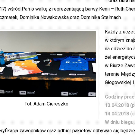
oraz Ukrain
17) wśród Pań o walkę z reprezentującą barwy Kenii – Ruth Ch
czmarek, Dominika Nowakowska oraz Dominika Stelmach.
Każdy z uczes
w którym znaj
na odzież do s
żel energetyc
w Biurze Zawo
terenie Międz
Głogowskiej 1
Godziny prac
Fot. Adam Ciereszko
13.04.2018 (p
14.04.2018 (s
W dniu biegu,
ryfikacja zawodników oraz odbiór pakietów odbywać się będzie na