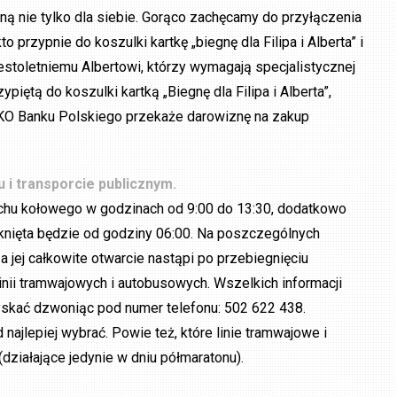
ą nie tylko dla siebie. Gorąco zachęcamy do przyłączenia
 przypnie do koszulki kartkę „biegnę dla Filipa i Alberta” i
stoletniemu Albertowi, którzy wymagają specjalistycznej
iętą do koszulki kartką „Biegnę dla Filipa i Alberta”,
PKO Banku Polskiego przekaże darowiznę na zakup
 i transporcie publicznym.
uchu kołowego w godzinach od 9:00 do 13:30, dodatkowo
mknięta będzie od godziny 06:00. Na poszczególnych
a jej całkowite otwarcie nastąpi po przebiegnięciu
linii tramwajowych i autobusowych. Wszelkich informacji
yskać dzwoniąc pod numer telefonu: 502 622 438.
d najlepiej wybrać. Powie też, które linie tramwajowe i
działające jedynie w dniu półmaratonu).