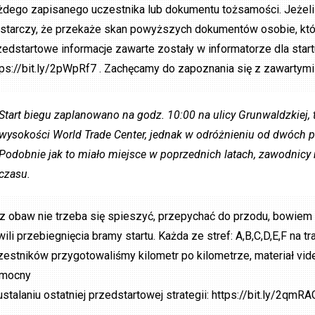
żdego zapisanego uczestnika lub dokumentu tożsamości. Jeżeli
starczy, że przekaże skan powyższych dokumentów osobie, któr
zedstartowe informacje zawarte zostały w informatorze dla startu
tps://bit.ly/2pWpRf7 . Zachęcamy do zapoznania się z zawartymi
Start biegu zaplanowano na godz. 10:00 na ulicy Grunwaldzkiej
wysokości World Trade Center, jednak w odróżnieniu od dwóch p
Podobnie jak to miało miejsce w poprzednich latach, zawodnicy 
czasu.
z obaw nie trzeba się spieszyć, przepychać do przodu, bowiem
wili przebiegnięcia bramy startu. Każda ze stref: A,B,C,D,E,F na 
zestników przygotowaliśmy kilometr po kilometrze, materiał vide
mocny
ustalaniu ostatniej przedstartowej strategii: https://bit.ly/2qmR