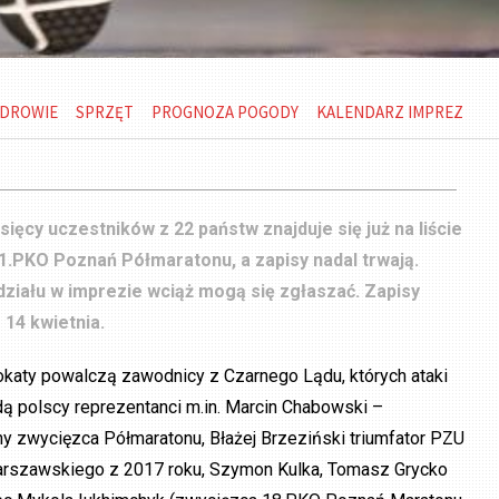
DROWIE
SPRZĘT
PROGNOZA POGODY
KALENDARZ IMPREZ
sięcy uczestników z 22 państw znajduje się już na liście
1.PKO Poznań Półmaratonu, a zapisy nadal trwają.
działu w imprezie wciąż mogą się zgłaszać. Zapisy
 14 kwietnia.
okaty powalczą zawodnicy z Czarnego Lądu, których ataki
ą polscy reprezentanci m.in. Marcin Chabowski –
y zwycięzca Półmaratonu, Błażej Brzeziński triumfator PZU
rszawskiego z 2017 roku, Szymon Kulka, Tomasz Grycko