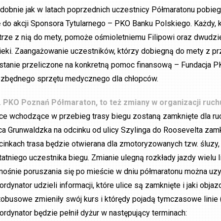
dobnie jak w latach poprzednich uczestnicy Półmaratonu pobiegn
ę do akcji Sponsora Tytularnego – PKO Banku Polskiego. Każdy, kto
trze z nią do mety, pomoże ośmioletniemu Filipowi oraz dwudzie
ieki. Zaangażowanie uczestników, którzy dobiegną do mety z przyp
stanie przeliczone na konkretną pomoc finansową – Fundacja 
ezbędnego sprzętu medycznego dla chłopców.
. PKO Poznań Półmaraton, to też zmiany w organizacji ruchu
ice wchodzące w przebieg trasy biegu zostaną zamknięte dla r
ica Grunwaldzka na odcinku od ulicy Szylinga do Roosevelta za
cinkach trasa będzie otwierana dla zmotoryzowanych tzw. śluzy, 
tatniego uczestnika biegu. Zmianie ulegną rozkłady jazdy wielu 
nośnie poruszania się po mieście w dniu półmaratonu można uz
ordynator udzieli informacji, które ulice są zamknięte i jaki objaz
tobusowe zmieniły swój kurs i którędy pojadą tymczasowe linie (
ordynator będzie pełnił dyżur w następujący terminach: