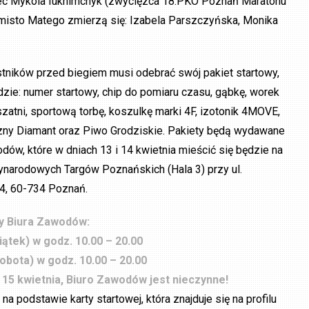
iec Mykola Iukhimchyk (zwycięzca 18.PKO Poznań Maratonu
emisto Matego zmierzą się: Izabela Parszczyńska, Monika
tników przed biegiem musi odebrać swój pakiet startowy,
dzie: numer startowy, chip do pomiaru czasu, gąbkę, worek
zatni, sportową torbę, koszulkę marki 4F, izotonik 4MOVE,
zny Diamant oraz Piwo Grodziskie. Pakiety będą wydawane
dów, które w dniach 13 i 14 kwietnia mieścić się będzie na
ynarodowych Targów Poznańskich (Hala 3) przy ul.
4, 60-734 Poznań.
y Biura Zawodów:
iątek) w godz. 10.00 – 20.00
obota) w godz. 10.00 – 20.00
 15 kwietnia, Biuro Zawodów jest nieczynne!
 podstawie karty startowej, która znajduje się na profilu