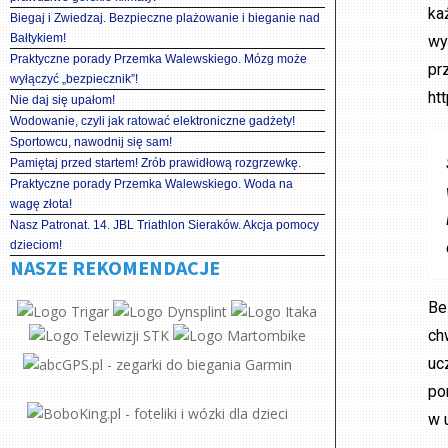
ka
Biegaj i Zwiedzaj. Bezpieczne plażowanie i bieganie nad
Bałtykiem!
wy
Praktyczne porady Przemka Walewskiego. Mózg może
pr
wyłączyć „bezpiecznik”!
ht
Nie daj się upałom!
Wodowanie, czyli jak ratować elektroniczne gadżety!
Sportowcu, nawodnij się sam!
Pamiętaj przed startem! Zrób prawidłową rozgrzewkę.
Praktyczne porady Przemka Walewskiego. Woda na
wagę złota!
Nasz Patronat. 14. JBL Triathlon Sieraków. Akcja pomocy
dzieciom!
NASZE REKOMENDACJE
Be
ch
uc
po
w 