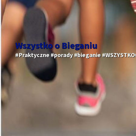
Wszystko o Bieganiu
#Praktyczne #porady #bieganie #WSZYSTK