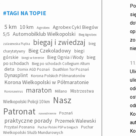
Po
#TAGI NA TOPIE
si
do
5 km
10 km
Agrobex Cykl Biegów
Agrobex
op
Automobilklub Wielkopolski
5/5
Bieg Agrobex
zo
biegaj i zwiedzaj
bieg
zalasewska Piątka
ni
Bieg Czekoladowy
biegi
charytatywny
bieg
górskie
Bieg Ognia i Wody
biegi w terenie
po schodach
11
Bieg po schodach Collegium Altum
dieta
Domix AGD Poznań
Duathlon Tor Poznań
Ul
Dynasplint
Korona Polskich Półmaratonów
ul
Korona Wielkopolski w Półmaratonie
maraton
od
Mistrzostwa
Millano
Koronawirus
os
Nasz
Wielkopolski Policji 10 km
od
Patronat
Poznań
Ko
nawodnienie
praktyczne porady
Przemek Walewski
au
Puchar
Przystań Posnania
Puchar Polski PSP w biegach
Ko
Wielkopolski Służb Mundurowych