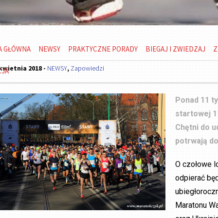
A GŁÓWNA
NEWSY
PRAKTYCZNE PORADY
BIEGAJ I ZWIEDZAJ
Z
kwietnia 2018 -
NEWSY
,
Zapowiedzi
CJA
Ponad 11 ty
startowej 1
Chętni do u
potrwają do
O czołowe l
odpierać będ
ubiegłoroczn
Maratonu Wa