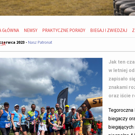
A GŁÓWNA
NEWSY
PRAKTYCZNE PORADY
BIEGAJ I ZWIEDZAJ
Z
czerwca 2023 -
Nasz Patronat
CJA
Jak ten cza
w letniej o
zapisało si
znakami roz
oraz iście 
Tegoroczna l
biegaczy or
biegających 