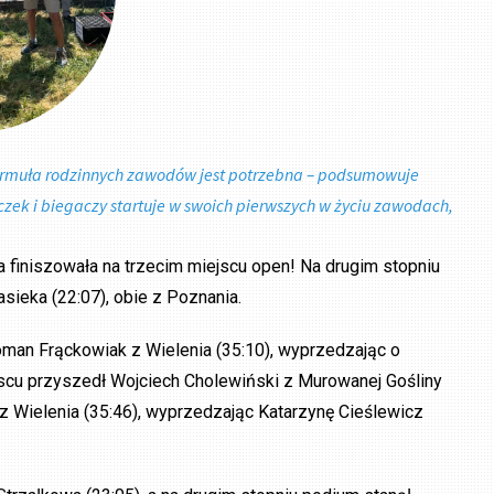
ormuła rodzinnych zawodów jest potrzebna – podsumowuje
czek i biegaczy startuje w swoich pierwszych w życiu zawodach,
 finiszowała na trzecim miejscu open! Na drugim stopniu
sieka (22:07), obie z Poznania.
oman Frąckowiak z Wielenia (35:10), wyprzedzając o
scu przyszedł Wojciech Cholewiński z Murowanej Gośliny
z Wielenia (35:46), wyprzedzając Katarzynę Cieślewicz