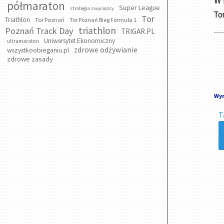
W 
półmaraton
Super League
strategia zwycięzcy
To
Tor
Triathlon
Tor Poznań
Tor Poznań Bieg Formuła 1
triathlon
Poznań Track Day
TRIGAR.PL
Uniwersytet Ekonomiczny
ultramaraton
zdrowe odżywianie
wszystkoobieganiu.pl
zdrowe zasady
Wyn
T