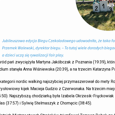
Jubileuszowa edycja Biegu Czekoladowego udowodniła, że taka f
Przemek Walewski, dyrektor biegu. – To tutaj wiele dorosłych biega
a dzieci uczą się rywalizacji fair play.
ród pań zwyciężyła Martyna Jakóbczak z Poznania (19:39), która
dium stanęła Anna Wiśniewska (20:39), a na trzecim Katarzyna Pa
kategorii nordic walking najszybciej przymaszerował do mety R
zysłowiowy kijek Macieja Gudzio z Czerwonaka. Na trzecim miej
5:50). Najszybszą chodziarką była Izabela Okrzesik-Frąckowiak 
las (37:57) i Sylwię Stelmaszyk z Chomęcic (38:45).