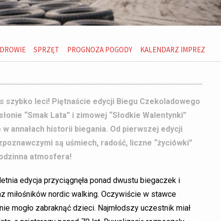
DROWIE
SPRZĘT
PROGNOZA POGODY
KALENDARZ IMPREZ
s szybko leci! Piętnaście edycji Biegu Czekoladowego
dsłonie “Smak Lata” i zimowej “Słodkie Walentynki”
ę w annałach historii biegania. Od pierwszej edycji
poznawczymi są uśmiech, radość, liczne “życiówki”
rodzinna atmosfera!
etnia edycja przyciągnęła ponad dwustu biegaczek i
az miłośników nordic walking. Oczywiście w stawce
nie mogło zabraknąć dzieci. Najmłodszy uczestnik miał