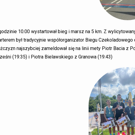
godzinie 10.00 wystartował bieg i marsz na 5 km. Z wylicytowa
arterem był tradycyjnie współorganizator Biegu Czekoladowego d
żczyzn najszybciej zameldował się na linii mety Piotr Bacia z 
ześni (19:35) i Piotra Bielawskiego z Granowa (19:43)