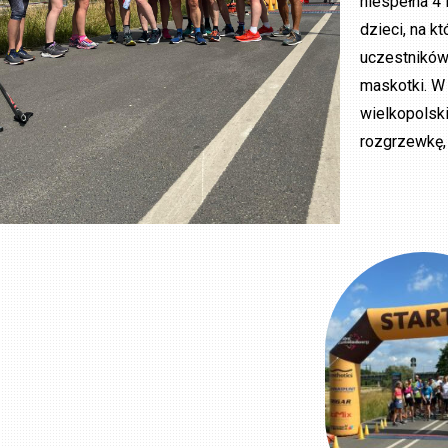
niespełna 4 
dzieci, na k
uczestników
maskotki. W 
wielkopolsk
rozgrzewkę, 