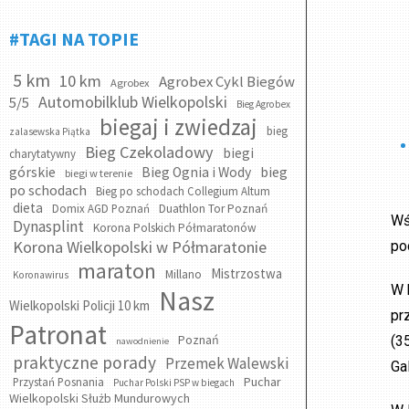
#TAGI NA TOPIE
5 km
10 km
Agrobex Cykl Biegów
Agrobex
Automobilklub Wielkopolski
5/5
Bieg Agrobex
biegaj i zwiedzaj
bieg
zalasewska Piątka
Bieg Czekoladowy
biegi
charytatywny
bieg
górskie
Bieg Ognia i Wody
biegi w terenie
po schodach
Bieg po schodach Collegium Altum
dieta
Domix AGD Poznań
Duathlon Tor Poznań
Wś
Dynasplint
Korona Polskich Półmaratonów
Korona Wielkopolski w Półmaratonie
po
maraton
Mistrzostwa
Millano
Koronawirus
W 
Nasz
Wielkopolski Policji 10 km
pr
Patronat
Poznań
(3
nawodnienie
praktyczne porady
Przemek Walewski
Ga
Puchar
Przystań Posnania
Puchar Polski PSP w biegach
Wielkopolski Służb Mundurowych