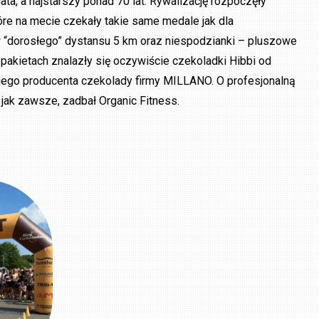
lata, a najstarszy ponad 70 lat. Rywalizację rozpoczęły
tóre na mecie czekały takie same medale jak dla
 “dorosłego” dystansu 5 km oraz niespodzianki – pluszowe
pakietach znalazły się oczywiście czekoladki Hibbi od
iego producenta czekolady firmy MILLANO. O profesjonalną
jak zawsze, zadbał Organic Fitness.