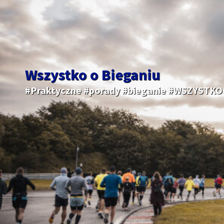
Wszystko o Bieganiu
#Praktyczne #porady #bieganie #WSZYSTK