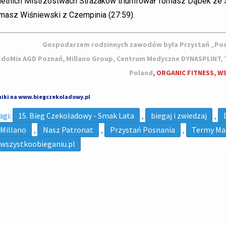
letnich Mistrzostwach Strażaków triumfował Tomasz Dąbek ze St
masz Wiśniewski z Czempinia (27:59).
Gospodarzem rodzinnych zawodów była Przystań „Posn
doMix AGD Poznań, Millano Group, Centrum Medyczne DYNASPLINT, T
Poland
, ORGANIC FITNESS, 
iki na www.biegczekoladowy.pl
agi:
15. Bieg Czekoladowy - Smak Lata
,
biegaj i zwiedzaj
,
Millano
,
Nasz Patronat
,
Przystań Posnania
,
Termy Ma
wszystkoobieganiu.pl