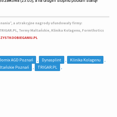
rzałkowa (23:05), a na drugim stopniu podium stanął
ania”, a atrakcyjne nagrody ufundowały firmy:
RIGAR.PL, Termy Maltańskie, Klinika Kolagenu, Formthotics
WSZYSTKOOBIEGANIU.PL
Domix AGD Poznań
,
Dynasplint
,
Klinika Kolagenu
,
ltańskie Poznań
,
TRIGAR.PL
,