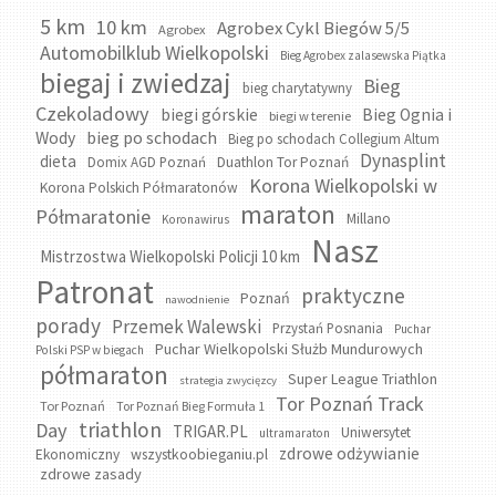
5 km
10 km
Agrobex Cykl Biegów 5/5
Agrobex
Automobilklub Wielkopolski
Bieg Agrobex zalasewska Piątka
biegaj i zwiedzaj
Bieg
bieg charytatywny
Czekoladowy
biegi górskie
Bieg Ognia i
biegi w terenie
bieg po schodach
Wody
Bieg po schodach Collegium Altum
Dynasplint
dieta
Domix AGD Poznań
Duathlon Tor Poznań
Korona Wielkopolski w
Korona Polskich Półmaratonów
maraton
Półmaratonie
Millano
Koronawirus
Nasz
Mistrzostwa Wielkopolski Policji 10 km
Patronat
praktyczne
Poznań
nawodnienie
porady
Przemek Walewski
Przystań Posnania
Puchar
Puchar Wielkopolski Służb Mundurowych
Polski PSP w biegach
półmaraton
Super League Triathlon
strategia zwycięzcy
Tor Poznań Track
Tor Poznań
Tor Poznań Bieg Formuła 1
triathlon
Day
TRIGAR.PL
Uniwersytet
ultramaraton
zdrowe odżywianie
wszystkoobieganiu.pl
Ekonomiczny
zdrowe zasady