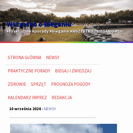
Wszystko o Bieganiu
#Praktyczne #porady #bieganie #WSZYSTKOOBIEGANIU.PL
STRONA GŁÓWNA
NEWSY
PRAKTYCZNE PORADY
BIEGAJ I ZWIEDZAJ
ZDROWIE
SPRZĘT
PROGNOZA POGODY
KALENDARZ IMPREZ
REDAKCJA
10 września 2024 -
NEWSY