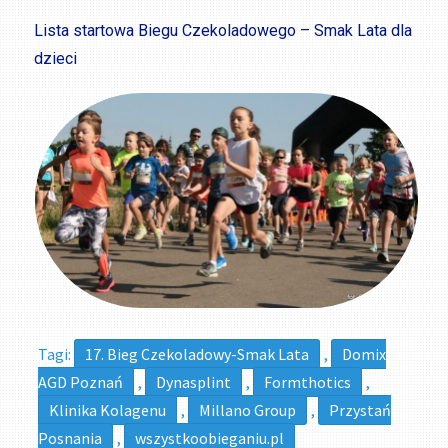
Lista startowa Biegu Czekoladowego – Smak Lata dla
dzieci
Tagi:
17. Bieg Czekoladowy-Smak Lata
,
Domix
AGD Poznań
,
Dynasplint
,
Formthotics
,
Klinika Kolagenu
,
Millano Group
,
Przystań
Posnania
,
wszystkoobieganiu.pl