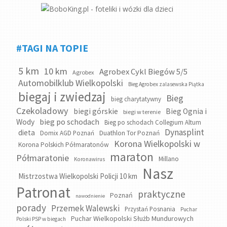
#TAGI NA TOPIE
5 km
10 km
Agrobex Cykl Biegów 5/5
Agrobex
Automobilklub Wielkopolski
Bieg Agrobex zalasewska Piątka
biegaj i zwiedzaj
Bieg
bieg charytatywny
Czekoladowy
biegi górskie
Bieg Ognia i
biegi w terenie
bieg po schodach
Wody
Bieg po schodach Collegium Altum
Dynasplint
dieta
Domix AGD Poznań
Duathlon Tor Poznań
Korona Wielkopolski w
Korona Polskich Półmaratonów
maraton
Półmaratonie
Millano
Koronawirus
Nasz
Mistrzostwa Wielkopolski Policji 10 km
Patronat
praktyczne
Poznań
nawodnienie
porady
Przemek Walewski
Przystań Posnania
Puchar
Puchar Wielkopolski Służb Mundurowych
Polski PSP w biegach