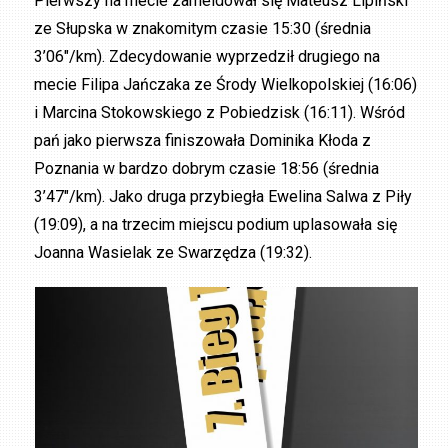
Pierwszy na mecie zameldował się Mateusz Lipiński
ze Słupska w znakomitym czasie 15:30 (średnia
3’06″/km). Zdecydowanie wyprzedził drugiego na
mecie Filipa Jańczaka ze Środy Wielkopolskiej (16:06)
i Marcina Stokowskiego z Pobiedzisk (16:11). Wśród
pań jako pierwsza finiszowała Dominika Kłoda z
Poznania w bardzo dobrym czasie 18:56 (średnia
3’47″/km). Jako druga przybiegła Ewelina Salwa z Piły
(19:09), a na trzecim miejscu podium uplasowała się
Joanna Wasielak ze Swarzędza (19:32).