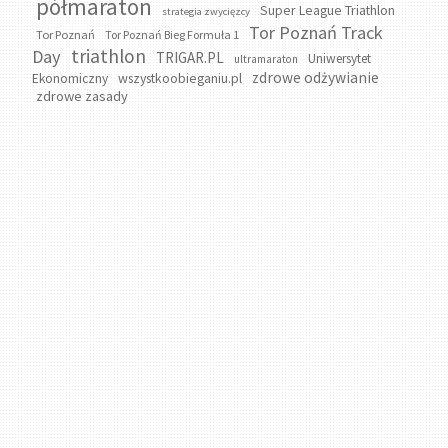
półmaraton
Super League Triathlon
strategia zwycięzcy
Tor Poznań Track
Tor Poznań
Tor Poznań Bieg Formuła 1
triathlon
Day
TRIGAR.PL
Uniwersytet
ultramaraton
zdrowe odżywianie
wszystkoobieganiu.pl
Ekonomiczny
zdrowe zasady