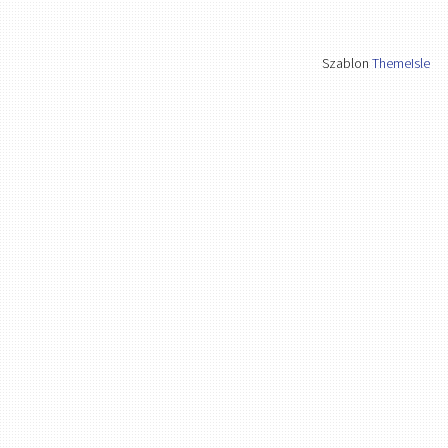
Szablon
ThemeIsle