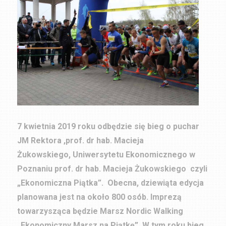
7 kwietnia 2019 roku odbędzie się bieg o puchar
JM Rektora ,prof. dr hab. Macieja
Żukowskiego, Uniwersytetu Ekonomicznego w
Poznaniu prof. dr hab. Macieja Żukowskiego czyli
„Ekonomiczna Piątka”. Obecna, dziewiąta edycja
planowana jest na około 800 osób. Imprezą
towarzysząca będzie Marsz Nordic Walking
„Ekonomiczny Marsz na Piątkę”. W tym roku bieg