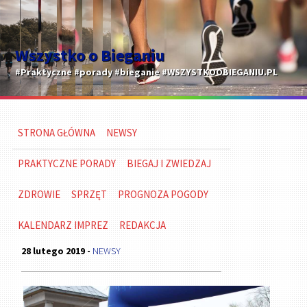
Wszystko o Bieganiu
#Praktyczne #porady #bieganie #WSZYSTKOOBIEGANIU.PL
STRONA GŁÓWNA
NEWSY
PRAKTYCZNE PORADY
BIEGAJ I ZWIEDZAJ
ZDROWIE
SPRZĘT
PROGNOZA POGODY
KALENDARZ IMPREZ
REDAKCJA
28 lutego 2019 -
NEWSY