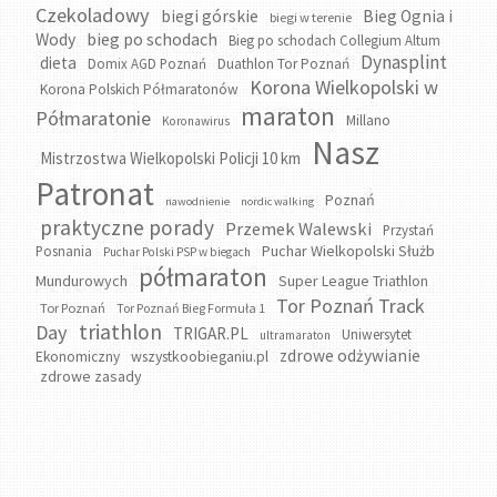
Czekoladowy
biegi górskie
Bieg Ognia i
biegi w terenie
bieg po schodach
Wody
Bieg po schodach Collegium Altum
Dynasplint
dieta
Domix AGD Poznań
Duathlon Tor Poznań
Korona Wielkopolski w
Korona Polskich Półmaratonów
maraton
Półmaratonie
Millano
Koronawirus
Nasz
Mistrzostwa Wielkopolski Policji 10 km
Patronat
Poznań
nawodnienie
nordic walking
praktyczne porady
Przemek Walewski
Przystań
Puchar Wielkopolski Służb
Posnania
Puchar Polski PSP w biegach
półmaraton
Mundurowych
Super League Triathlon
Tor Poznań Track
Tor Poznań
Tor Poznań Bieg Formuła 1
triathlon
Day
TRIGAR.PL
Uniwersytet
ultramaraton
zdrowe odżywianie
wszystkoobieganiu.pl
Ekonomiczny
zdrowe zasady