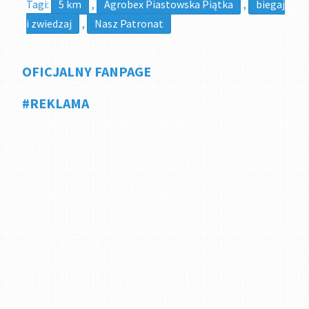
Tagi:
5 km
,
Agrobex Piastowska Piątka
,
biegaj
i zwiedzaj
,
Nasz Patronat
OFICJALNY FANPAGE
#REKLAMA