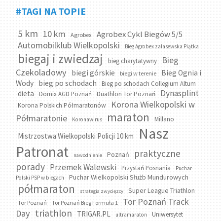
#TAGI NA TOPIE
5 km
10 km
Agrobex Cykl Biegów 5/5
Agrobex
Automobilklub Wielkopolski
Bieg Agrobex zalasewska Piątka
biegaj i zwiedzaj
Bieg
bieg charytatywny
Czekoladowy
biegi górskie
Bieg Ognia i
biegi w terenie
bieg po schodach
Wody
Bieg po schodach Collegium Altum
Dynasplint
dieta
Domix AGD Poznań
Duathlon Tor Poznań
Korona Wielkopolski w
Korona Polskich Półmaratonów
maraton
Półmaratonie
Millano
Koronawirus
Nasz
Mistrzostwa Wielkopolski Policji 10 km
Patronat
praktyczne
Poznań
nawodnienie
porady
Przemek Walewski
Przystań Posnania
Puchar
Puchar Wielkopolski Służb Mundurowych
Polski PSP w biegach
półmaraton
Super League Triathlon
strategia zwycięzcy
Tor Poznań Track
Tor Poznań
Tor Poznań Bieg Formuła 1
triathlon
Day
TRIGAR.PL
Uniwersytet
ultramaraton