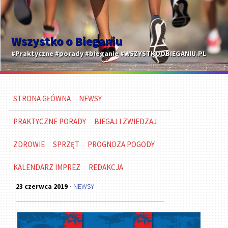
Wszystko o Bieganiu
#Praktyczne #porady #bieganie #WSZYSTKOOBIEGANIU.PL
STRONA GŁÓWNA
NEWSY
PRAKTYCZNE PORADY
BIEGAJ I ZWIEDZAJ
ZDROWIE
SPRZĘT
PROGNOZA POGODY
KALENDARZ IMPREZ
REDAKCJA
23 czerwca 2019 -
NEWSY