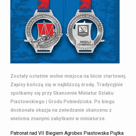
Zostały ostatnie wolne miejsca na liście startowej.
Zapisy kończą się w najbliższą środę. Tradycyjnie
spotkamy się przy Skansenie Miniatur Szlaku
Piastowskiego i Grodu Pobiedziska. Po biegu
doskonała okazja na zwiedzanie skansenu z
wieloma znanymi zabytkami w miniaturze.
Patronat nad VII Biegiem Agrobex Piastowska Piątka