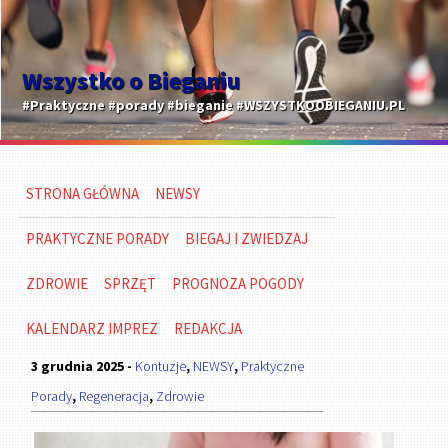
Wszystko o Bieganiu
#Praktyczne #porady #bieganie #WSZYSTKOOBIEGANIU.PL
STRONA GŁÓWNA
NEWSY
PRAKTYCZNE PORADY
BIEGAJ I ZWIEDZAJ
ZDROWIE
SPRZĘT
PROGNOZA POGODY
KALENDARZ IMPREZ
REDAKCJA
3 grudnia 2025 -
Kontuzje
,
NEWSY
,
Praktyczne
Porady
,
Regeneracja
,
Zdrowie