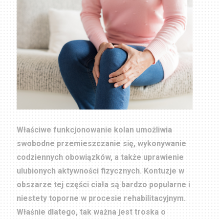
Właściwe funkcjonowanie kolan umożliwia
swobodne przemieszczanie się, wykonywanie
codziennych obowiązków, a także uprawienie
ulubionych aktywności fizycznych. Kontuzje w
obszarze tej części ciała są bardzo popularne i
niestety toporne w procesie rehabilitacyjnym.
Właśnie dlatego, tak ważna jest troska o