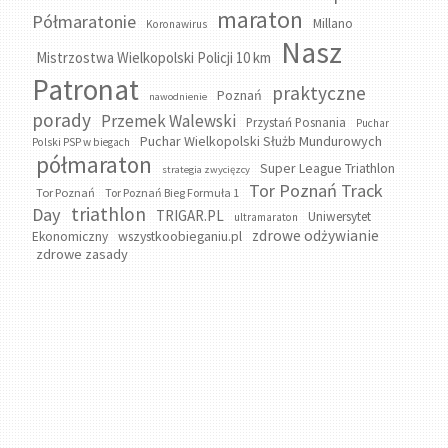
maraton
Półmaratonie
Millano
Koronawirus
Nasz
Mistrzostwa Wielkopolski Policji 10 km
Patronat
praktyczne
Poznań
nawodnienie
porady
Przemek Walewski
Przystań Posnania
Puchar
Puchar Wielkopolski Służb Mundurowych
Polski PSP w biegach
półmaraton
Super League Triathlon
strategia zwycięzcy
Tor Poznań Track
Tor Poznań
Tor Poznań Bieg Formuła 1
triathlon
Day
TRIGAR.PL
Uniwersytet
ultramaraton
zdrowe odżywianie
wszystkoobieganiu.pl
Ekonomiczny
zdrowe zasady