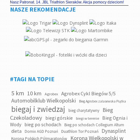
Nasz Patronat. 14. JBL Triathlon Sieraków. Akcja pomocy dzieciom!
NASZE REKOMENDACJE
#TAGI NA TOPIE
5 km
10 km
Agrobex Cykl Biegów 5/5
Agrobex
Automobilklub Wielkopolski
Bieg Agrobex zalasewska Piątka
biegaj i zwiedzaj
Bieg
bieg charytatywny
Czekoladowy
biegi górskie
Bieg Ognia i
biegi w terenie
bieg po schodach
Wody
Bieg po schodach Collegium Altum
Dynasplint
dieta
Domix AGD Poznań
Duathlon Tor Poznań
Korona Wielkopolski w
Korona Polskich Półmaratonów