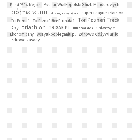
Puchar Wielkopolski Służb Mundurowych
Polski PSP w biegach
półmaraton
Super League Triathlon
strategia zwycięzcy
Tor Poznań Track
Tor Poznań
Tor Poznań Bieg Formuła 1
triathlon
Day
TRIGAR.PL
Uniwersytet
ultramaraton
zdrowe odżywianie
wszystkoobieganiu.pl
Ekonomiczny
zdrowe zasady