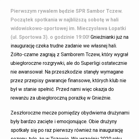
Pierwszym rywalem będzie SPR Sambor Tczew.
Początek spotkania w najbliższą sobotę w
hali
widowiskowo-sportowej im. Mieczysława Łopatki
(ul. Sportowa 3).
o godzinie 19:00!
Gnieźnianki już na
inaugurację czeka trudne zadanie we własnej hali.
Żółto-czarne zagrają z Samborem Tczew, który wygrał
ubiegłoroczne rozgrywki, ale do Superligi ostatecznie
nie awansował. Na przeszkodzie stanęły wymagane
przez przepisy gwarancje finansowe, których klub nie
był w stanie spełnić. Przed nami więc okazja do
rewanżu za ubiegłoroczną porażkę w Gnieźnie.
Zeszłoroczne mecze pomiędzy obydwiema drużynami
były bardzo zacięte i emocjonujące. Obie drużyny
spotkały się po raz pierwszy również na inaugurację
sezonu, tyle, że w Tczewie. We wrześniu 2020 roku