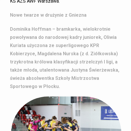
KS AZS AWF Warszawa.
Nowe twarze w drużynie z Gniezna
Dominika Hoffman – bramkarka, wielokrotnie
powoływana do narodowej kadry juniorek, Oliwia
Kuriata użyczona ze superligowego KPR
Kobierzyce, Magdalena Nurska (z d. Ziółkowska)
trzykrotna królowa klasyfikacji strzelczyń I ligi, a
także młoda, utalentowana Justyna Świerżewska,
świeża absolwentka Szkoły Mistrzostwa
Sportowego w Płocku.