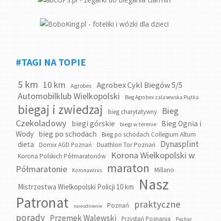
#TAGI NA TOPIE
5 km
10 km
Agrobex Cykl Biegów 5/5
Agrobex
Automobilklub Wielkopolski
Bieg Agrobex zalasewska Piątka
biegaj i zwiedzaj
Bieg
bieg charytatywny
Czekoladowy
biegi górskie
Bieg Ognia i
biegi w terenie
bieg po schodach
Wody
Bieg po schodach Collegium Altum
Dynasplint
dieta
Domix AGD Poznań
Duathlon Tor Poznań
Korona Wielkopolski w
Korona Polskich Półmaratonów
maraton
Półmaratonie
Millano
Koronawirus
Nasz
Mistrzostwa Wielkopolski Policji 10 km
Patronat
praktyczne
Poznań
nawodnienie
porady
Przemek Walewski
Przystań Posnania
Puchar