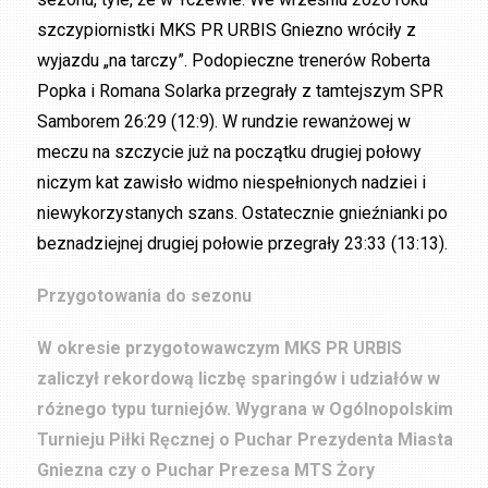
szczypiornistki MKS PR URBIS Gniezno wróciły z
wyjazdu „na tarczy”. Podopieczne trenerów Roberta
Popka i Romana Solarka przegrały z tamtejszym SPR
Samborem 26:29 (12:9). W rundzie rewanżowej w
meczu na szczycie już na początku drugiej połowy
niczym kat zawisło widmo niespełnionych nadziei i
niewykorzystanych szans. Ostatecznie gnieźnianki po
beznadziejnej drugiej połowie przegrały 23:33 (13:13).
Przygotowania do sezonu
W okresie przygotowawczym MKS PR URBIS
zaliczył rekordową liczbę sparingów i udziałów w
różnego typu turniejów. Wygrana w Ogólnopolskim
Turnieju Piłki Ręcznej o Puchar Prezydenta Miasta
Gniezna czy o Puchar Prezesa MTS Żory