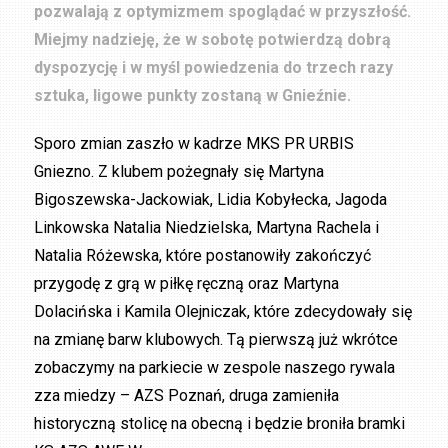
pozwalają z optymizmem spoglądać w przyszłość.
Miejmy nadzieję, że w sobotę potwierdzą dobrą
dyspozycję i w myśl powiedzenia do trzech razy
sztuka, ligowe punkty zostaną w Gnieźnie.
Sporo zmian zaszło w kadrze MKS PR URBIS
Gniezno. Z klubem pożegnały się Martyna
Bigoszewska-Jackowiak, Lidia Kobyłecka, Jagoda
Linkowska Natalia Niedzielska, Martyna Rachela i
Natalia Różewska, które postanowiły zakończyć
przygodę z grą w piłkę ręczną oraz Martyna
Dolacińska i Kamila Olejniczak, które zdecydowały się
na zmianę barw klubowych. Tą pierwszą już wkrótce
zobaczymy na parkiecie w zespole naszego rywala
zza miedzy – AZS Poznań, druga zamieniła
historyczną stolicę na obecną i będzie broniła bramki