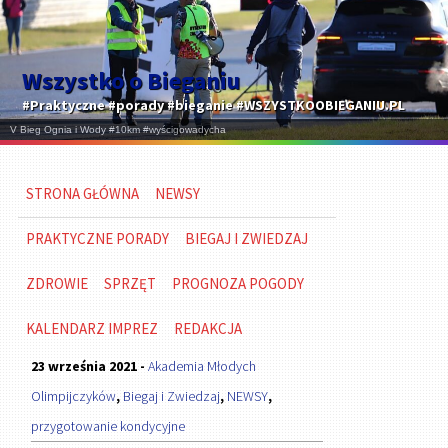
Wszystko o Bieganiu
#Praktyczne #porady #bieganie #WSZYSTKOOBIEGANIU.PL
STRONA GŁÓWNA
NEWSY
PRAKTYCZNE PORADY
BIEGAJ I ZWIEDZAJ
ZDROWIE
SPRZĘT
PROGNOZA POGODY
KALENDARZ IMPREZ
REDAKCJA
23 września 2021 -
Akademia Młodych
Olimpijczyków
,
Biegaj i Zwiedzaj
,
NEWSY
,
przygotowanie kondycyjne