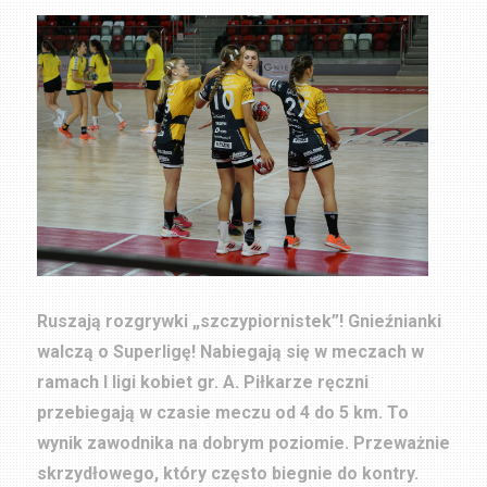
Ruszają rozgrywki „szczypiornistek”! Gnieźnianki
walczą o Superligę! Nabiegają się w meczach w
ramach I ligi kobiet gr. A. Piłkarze ręczni
przebiegają w czasie meczu od 4 do 5 km. To
wynik zawodnika na dobrym poziomie. Przeważnie
skrzydłowego, który często biegnie do kontry.