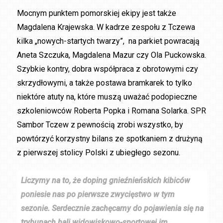
Mocnym punktem pomorskiej ekipy jest także
Magdalena Krajewska. W kadrze zespołu z Tczewa
kilka „nowych-startych twarzy”, na parkiet powracają
Aneta Szczuka, Magdalena Mazur czy Ola Puckowska.
Szybkie kontry, dobra współpraca z obrotowymi czy
skrzydłowymi, a także postawa bramkarek to tylko
niektóre atuty na, które muszą uważać podopieczne
szkoleniowców Roberta Popka i Romana Solarka. SPR
Sambor Tczew z pewnością zrobi wszystko, by
powtórzyć korzystny bilans ze spotkaniem z drużyną
z pierwszej stolicy Polski z ubiegłego sezonu.
Liczymy na to, że doping gnieźnieńskich kibiców
poniesie nas po pierwsze zwycięstwo w tym
sezonie. Serdecznie zachęcamy do pojawienia się na
trybunach hali widowiskowo-sportowej im.