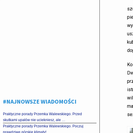
sz
pi
wy
us
ku
do
Ko
Dw
pr
is
wi
#NAJNOWSZE WIADOMOŚCI
ma
se
Praktyczne porady Przemka Walewskiego. Przed
skutkami upałów nie uciekniesz, ale …
Praktyczne porady Przemka Walewskiego. Poczuj
prawdziwe górskie klimaty!