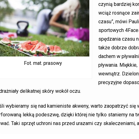
czynią bardziej k
wciąż rosnące za
czasu”, mówi Paul
sportowych 4Faces
spędzania czasu n
także dobrze dobra
dachem w pływalnia
Fot. mat. prasowy
pływania. Miękkie
wewnątrz. Dzielony
precyzyjne dopaso
drażniały delikatnej skóry wokół oczu.
śli wybieramy się nad kamieniste akweny, warto zaopatrzyć się 
rforowaną lekką podeszwę, dzięki której nie tylko staniemy na
ywać. Taki sprzęt uchroni nas przed urazami czy skaleczeniami, 