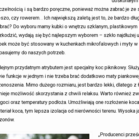
doskonałym 
czelnością i są bardzo poręczne, ponieważ można zabrać je ze 
eszo, czy rowerem. . Ich największą zaletą jest to, że bardzo d
brać? Do wyboru mamy kubki o wnętrzu szklanym, plastikowym lu
zkodzić, wydają się być najlepszym wyborem – szkło najdłużej u
bek może być stosowany w kuchenkach mikrofalowych i myty w
pasujemy do naszych potrzeb.
lejnym przydatnym atrybutem jest specjalny koc piknikowy. Służy 
ie funkcje w jednym i nie trzeba brać dodatkowo maty piankowej
zenoszenia. Mimo dużego rozmiaru, jest bardzo lekki, dlatego 
tnieje możliwość skorzystania z chwili relaksu. Warto również zw
lgoci oraz temperatury podłoża. Umożliwiają one rozłożenie koc
teriał koca, tym lepsza izolacja od nierówności terenu. Wysoka 
zonów.
„Producenci prześ