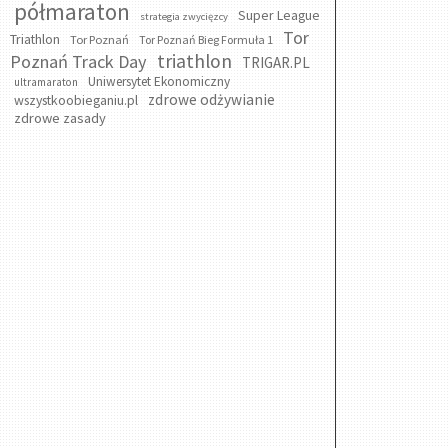
półmaraton
Super League
strategia zwycięzcy
Tor
Triathlon
Tor Poznań
Tor Poznań Bieg Formuła 1
triathlon
Poznań Track Day
TRIGAR.PL
Uniwersytet Ekonomiczny
ultramaraton
zdrowe odżywianie
wszystkoobieganiu.pl
zdrowe zasady