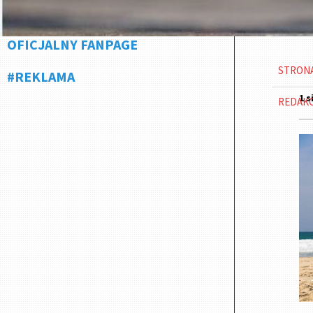
OFICJALNY FANPAGE
STRON
#REKLAMA
1 s
REDAK