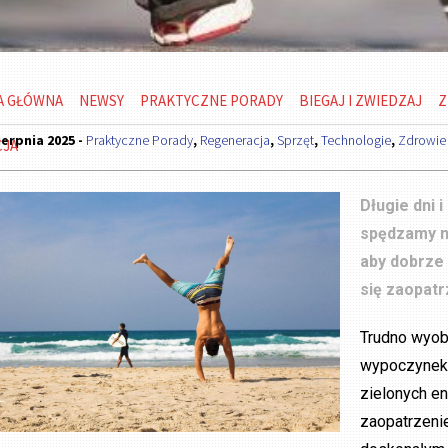
A GŁÓWNA
NEWSY
PRAKTYCZNE PORADY
BIEGAJ I ZWIEDZAJ
Z
ierpnia 2025 -
Praktyczne Porady
,
Regeneracja
,
Sprzęt
,
Technologie
,
Zdrowie
CJA
Długie dni 
spędzamy n
aby dobrze 
się zaopatr
Trudno wyobr
wypoczynek n
zielonych en
zaopatrzeni