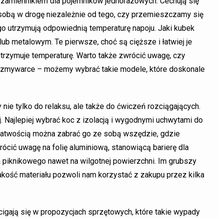
zamiennikiem dla pojemników jednorazowych. Cechują się
sobą w drogę niezależnie od tego, czy przemieszczamy się
ługo utrzymują odpowiednią temperaturę napoju. Jaki kubek
b metalowym. Te pierwsze, choć są cięższe i łatwiej je
trzymuje temperaturę. Warto także zwrócić uwagę, czy
 zmywarce – możemy wybrać takie modele, które doskonale
nie tylko do relaksu, ale także do ćwiczeń rozciągających.
. Najlepiej wybrać koc z izolacją i wygodnymi uchwytami do
z łatwością można zabrać go ze sobą wszędzie, gdzie
rócić uwagę na folię aluminiową, stanowiącą barierę dla
a piknikowego nawet na wilgotnej powierzchni. Im grubszy
jakość materiału pozwoli nam korzystać z zakupu przez kilka
cigają się w propozycjach sprzętowych, które takie wypady