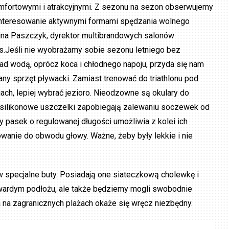
omfortowymi i atrakcyjnymi. Z sezonu na sezon obserwujemy
interesowanie aktywnymi formami spędzania wolnego
ina Paszczyk, dyrektor multibrandowych salonów
.Jeśli nie wyobrażamy sobie sezonu letniego bez
ad wodą, oprócz koca i chłodnego napoju, przyda się nam
ny sprzęt pływacki. Zamiast trenować do triathlonu pod
ch, lepiej wybrać jezioro. Nieodzowne są okulary do
, silikonowe uszczelki zapobiegają zalewaniu soczewek od
 pasek o regulowanej długości umożliwia z kolei ich
wanie do obwodu głowy. Ważne, żeby były lekkie i nie
w specjalne buty. Posiadają one siateczkową cholewkę i
 twardym podłożu, ale także będziemy mogli swobodnie
a na zagranicznych plażach okaże się wręcz niezbędny.