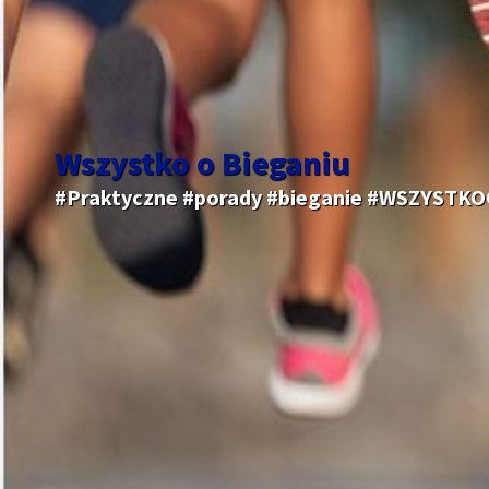
Wszystko o Bieganiu
#Praktyczne #porady #bieganie #WSZYSTK