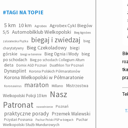
#TAGI NA TOPIE
5 km
10 km
Agrobex Cykl Biegów
Agrobex
Automobilklub Wielkopolski
5/5
Bieg Agrobex
biegaj i zwiedzaj
bieg
zalasewska Piątka
Bieg Czekoladowy
biegi
charytatywny
bieg
Bi
górskie
Bieg Ognia i Wody
biegi w terenie
po schodach
Bieg po schodach Collegium Altum
ro
dieta
Domix AGD Poznań
Duathlon Tor Poznań
tk
Dynasplint
Korona Polskich Półmaratonów
Korona Wielkopolski w Półmaratonie
pr
maraton
Mistrzostwa
Millano
Koronawirus
Nasz
Te
Wielkopolski Policji 10 km
Patronat
Poznań
nawodnienie
T
praktyczne porady
Przemek Walewski
Puchar
Przystań Posnania
Puchar Polski PSP w biegach
Wielkopolski Służb Mundurowych