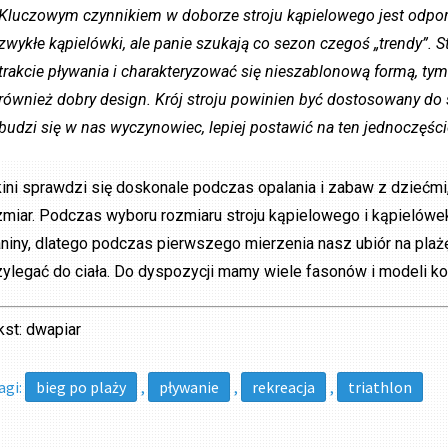
Kluczowym czynnikiem w doborze stroju kąpielowego jest odpo
zwykłe kąpielówki, ale panie szukają co sezon czegoś „trendy”
trakcie pływania i charakteryzować się nieszablonową formą, tym 
również dobry design. Krój stroju powinien być dostosowany do
budzi się w nas wyczynowiec, lepiej postawić na ten jednoczęśc
kini sprawdzi się doskonale podczas opalania i zabaw z dziećm
zmiar. Podczas wyboru rozmiaru stroju kąpielowego i kąpielówe
aniny, dlatego podczas pierwszego mierzenia nasz ubiór na pl
zylegać do ciała. Do dyspozycji mamy wiele fasonów i modeli ko
kst: dwapiar
agi:
bieg po plaży
,
pływanie
,
rekreacja
,
triathlon