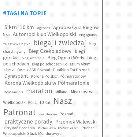
#TAGI NA TOPIE
5 km
10 km
Agrobex Cykl Biegów
Agrobex
Automobilklub Wielkopolski
5/5
Bieg Agrobex
biegaj i zwiedzaj
bieg
zalasewska Piątka
Bieg Czekoladowy
biegi
charytatywny
bieg
górskie
Bieg Ognia i Wody
biegi w terenie
po schodach
Bieg po schodach Collegium Altum
dieta
Domix AGD Poznań
Duathlon Tor Poznań
Dynasplint
Korona Polskich Półmaratonów
Korona Wielkopolski w Półmaratonie
maraton
Mistrzostwa
Millano
Koronawirus
Nasz
Wielkopolski Policji 10 km
Patronat
Poznań
nawodnienie
praktyczne porady
Przemek Walewski
Puchar
Przystań Posnania
Puchar Polski PSP w biegach
Wielkopolski Służb Mundurowych