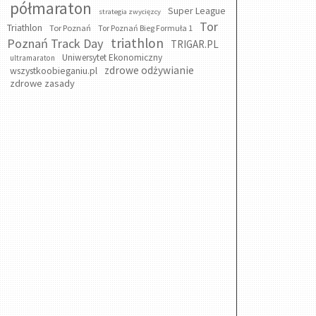
półmaraton
Super League
strategia zwycięzcy
Tor
Triathlon
Tor Poznań
Tor Poznań Bieg Formuła 1
triathlon
Poznań Track Day
TRIGAR.PL
Uniwersytet Ekonomiczny
ultramaraton
zdrowe odżywianie
wszystkoobieganiu.pl
zdrowe zasady