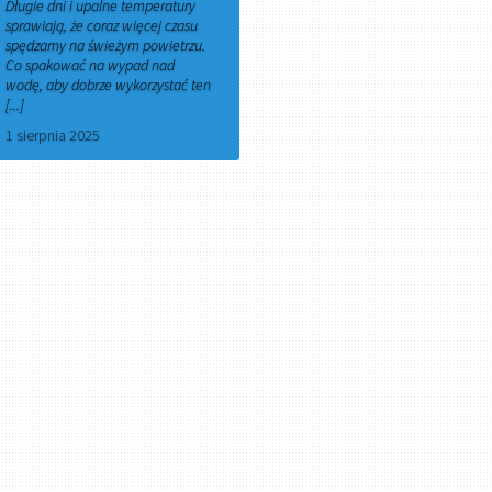
Długie dni i upalne temperatury
sprawiają, że coraz więcej czasu
spędzamy na świeżym powietrzu.
Co spakować na wypad nad
wodę, aby dobrze wykorzystać ten
[...]
1 sierpnia 2025