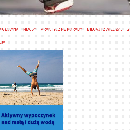
A GŁÓWNA
NEWSY
PRAKTYCZNE PORADY
BIEGAJ I ZWIEDZAJ
Z
CJA
Aktywny wypoczynek
nad małą i dużą wodą