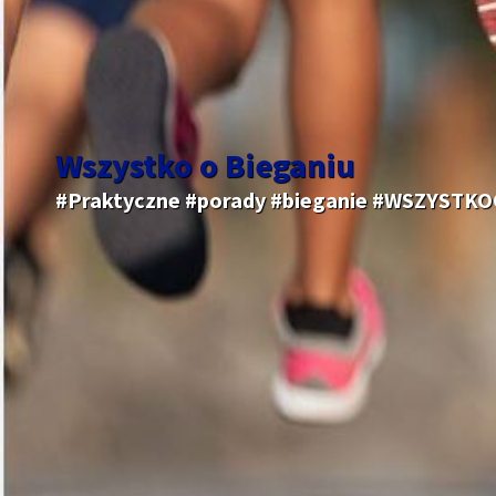
Wszystko o Bieganiu
#Praktyczne #porady #bieganie #WSZYSTK