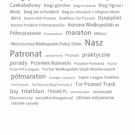
Czekoladowy
biegi górskie
Bieg Ognia i
biegi w terenie
bieg po schodach
Wody
Bieg po schodach Collegium Altum
Dynasplint
dieta
Domix AGD Poznań
Duathlon Tor Poznań
Korona Wielkopolski w
Korona Polskich Półmaratonów
maraton
Półmaratonie
Millano
Koronawirus
Nasz
Mistrzostwa Wielkopolski Policji 10 km
Patronat
praktyczne
Poznań
nawodnienie
porady
Przemek Walewski
Przystań Posnania
Puchar
Puchar Wielkopolski Służb Mundurowych
Polski PSP w biegach
półmaraton
Super League Triathlon
strategia zwycięzcy
Tor Poznań Track
Tor Poznań
Tor Poznań Bieg Formuła 1
triathlon
Day
TRIGAR.PL
Uniwersytet
ultramaraton
zdrowe odżywianie
wszystkoobieganiu.pl
Ekonomiczny
zdrowe zasady