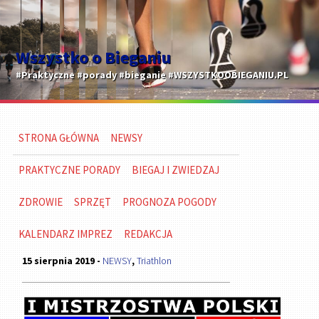
Wszystko o Bieganiu
#Praktyczne #porady #bieganie #WSZYSTKOOBIEGANIU.PL
STRONA GŁÓWNA
NEWSY
PRAKTYCZNE PORADY
BIEGAJ I ZWIEDZAJ
ZDROWIE
SPRZĘT
PROGNOZA POGODY
KALENDARZ IMPREZ
REDAKCJA
15 sierpnia 2019 -
NEWSY
,
Triathlon