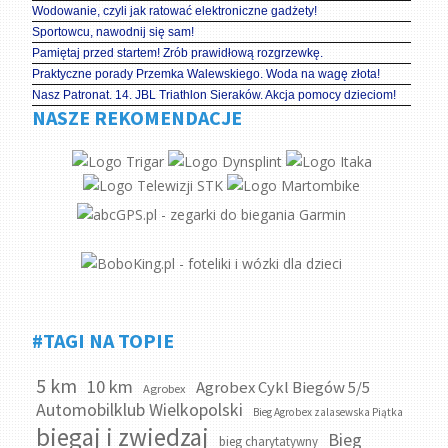
Wodowanie, czyli jak ratować elektroniczne gadżety!
Sportowcu, nawodnij się sam!
Pamiętaj przed startem! Zrób prawidłową rozgrzewkę.
Praktyczne porady Przemka Walewskiego. Woda na wagę złota!
Nasz Patronat. 14. JBL Triathlon Sieraków. Akcja pomocy dzieciom!
NASZE REKOMENDACJE
#TAGI NA TOPIE
5 km
10 km
Agrobex Cykl Biegów 5/5
Agrobex
Automobilklub Wielkopolski
Bieg Agrobex zalasewska Piątka
biegaj i zwiedzaj
Bieg
bieg charytatywny