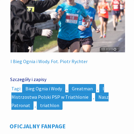
I Bieg Ognia i Wody. Fot. Piotr Rychter
Szczegóły i zapisy
Tagi:
Bieg Ognia i Wody
,
Greatman
,
I
Mistrzostwa Polski PSP w Triathlonie
,
Nasz
Patronat
,
triathlon
OFICJALNY FANPAGE