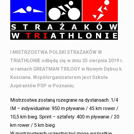
I MISTRZOSTWA POLSKI STRAŻAKÓW W
TRIATHLONIE odbędą się w dniu 25 sierpnia 2019 r.
w ramach GREATMAN TRILOGY w Nowym Dębcu k.
Kościana. Współorganizatorem jest Szkoła
Aspirantów PSP w Poznaniu.
Mistrzostwa zostaną rozegrane na dystansach: 1/4
IM – indywidualnie: 950 m pływanie / 45 km rower /
10,5 km bieg. Sprint – sztafety: 400 m pływanie / 20
km rower / 5 km bieg.
W mistrzostwach uczestniczyć mogą wszystkie