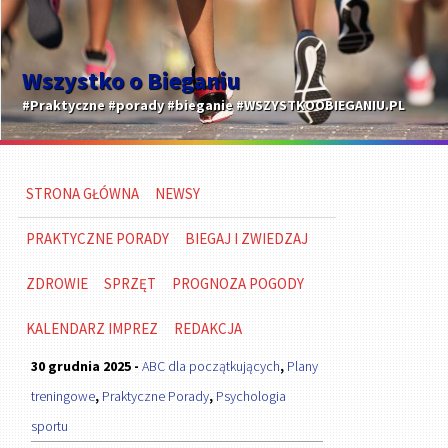
Wszystko o Bieganiu
#Praktyczne #porady #bieganie #WSZYSTKOOBIEGANIU.PL
STRONA GŁÓWNA
NEWSY
PRAKTYCZNE PORADY
BIEGAJ I ZWIEDZAJ
ZDROWIE
SPRZĘT
PROGNOZA POGODY
KALENDARZ IMPREZ
REDAKCJA
30 grudnia 2025 -
ABC dla początkujących
,
Plany
treningowe
,
Praktyczne Porady
,
Psychologia
sportu