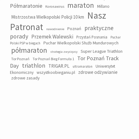
maraton
Półmaratonie
Millano
Koronawirus
Nasz
Mistrzostwa Wielkopolski Policji 10 km
Patronat
praktyczne
Poznań
nawodnienie
porady
Przemek Walewski
Przystań Posnania
Puchar
Puchar Wielkopolski Służb Mundurowych
Polski PSP w biegach
półmaraton
Super League Triathlon
strategia zwycięzcy
Tor Poznań Track
Tor Poznań
Tor Poznań Bieg Formuła 1
triathlon
Day
TRIGAR.PL
Uniwersytet
ultramaraton
zdrowe odżywianie
wszystkoobieganiu.pl
Ekonomiczny
zdrowe zasady