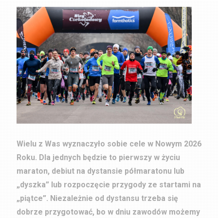
Wielu z Was wyznaczyło sobie cele w Nowym 2026
Roku. Dla jednych będzie to pierwszy w życiu
maraton, debiut na dystansie półmaratonu lub
„dyszka” lub rozpoczęcie przygody ze startami na
„piątce”. Niezależnie od dystansu trzeba się
dobrze przygotować, bo w dniu zawodów możemy