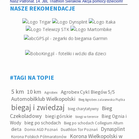
Nasz Patronat. 14. JBL Triathlon Sieraków. Akcja pomocy dzieciom!
NASZE REKOMENDACJE
#TAGI NA TOPIE
5 km
10 km
Agrobex Cykl Biegów 5/5
Agrobex
Automobilklub Wielkopolski
Bieg Agrobex zalasewska Piątka
biegaj i zwiedzaj
Bieg
bieg charytatywny
Czekoladowy
biegi górskie
Bieg Ognia i
biegi w terenie
bieg po schodach
Wody
Bieg po schodach Collegium Altum
Dynasplint
dieta
Domix AGD Poznań
Duathlon Tor Poznań
Korona Wielkopolski w
Korona Polskich Półmaratonów