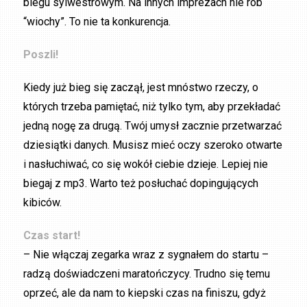
biegu sylwestrowym. Na innych imprezach nie rób
“wiochy”. To nie ta konkurencja.
Poszli!
Kiedy już bieg się zaczął, jest mnóstwo rzeczy, o
których trzeba pamiętać, niż tylko tym, aby przekładać
jedną nogę za drugą. Twój umysł zacznie przetwarzać
dziesiątki danych. Musisz mieć oczy szeroko otwarte
i nasłuchiwać, co się wokół ciebie dzieje. Lepiej nie
biegaj z mp3. Warto też posłuchać dopingujących
kibiców.
Czas start!
– Nie włączaj zegarka wraz z sygnałem do startu –
radzą doświadczeni maratończycy. Trudno się temu
oprzeć, ale da nam to kiepski czas na finiszu, gdyż