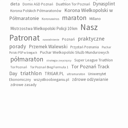
Dynasplint
dieta
Domix AGD Poznań
Duathlon Tor Poznań
Korona Wielkopolski w
Korona Polskich Półmaratonów
maraton
Półmaratonie
Millano
Koronawirus
Nasz
Mistrzostwa Wielkopolski Policji 10 km
Patronat
praktyczne
Poznań
nawodnienie
porady
Przemek Walewski
Przystań Posnania
Puchar
Puchar Wielkopolski Służb Mundurowych
Polski PSP w biegach
półmaraton
Super League Triathlon
strategia zwycięzcy
Tor Poznań Track
Tor Poznań
Tor Poznań Bieg Formuła 1
triathlon
Day
TRIGAR.PL
Uniwersytet
ultramaraton
zdrowe odżywianie
wszystkoobieganiu.pl
Ekonomiczny
zdrowe zasady