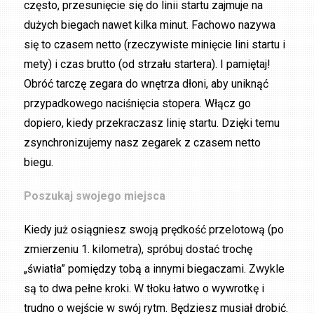
często, przesunięcie się do linii startu zajmuje na
dużych biegach nawet kilka minut. Fachowo nazywa
się to czasem netto (rzeczywiste minięcie lini startu i
mety) i czas brutto (od strzału startera). I pamiętaj!
Obróć tarczę zegara do wnętrza dłoni, aby uniknąć
przypadkowego naciśnięcia stopera. Włącz go
dopiero, kiedy przekraczasz linię startu. Dzięki temu
zsynchronizujemy nasz zegarek z czasem netto
biegu.
Poszukaj swojego miejsca
Kiedy już osiągniesz swoją prędkość przelotową (po
zmierzeniu 1. kilometra), spróbuj dostać trochę
„światła” pomiędzy tobą a innymi biegaczami. Zwykle
są to dwa pełne kroki. W tłoku łatwo o wywrotkę i
trudno o wejście w swój rytm. Będziesz musiał drobić.