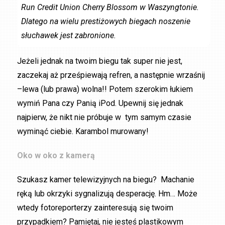
Run Credit Union Cherry Blossom w Waszyngtonie.
Dlatego na wielu prestiżowych biegach noszenie
słuchawek jest zabronione.
Jeżeli jednak na twoim biegu tak super nie jest,
zaczekaj aż prześpiewają refren, a następnie wrzaśnij
–lewa (lub prawa) wolna!! Potem szerokim łukiem
wymiń Pana czy Panią iPod. Upewnij się jednak
najpierw, że nikt nie próbuje w tym samym czasie
wyminąć ciebie. Karambol murowany!
Oko w oko z kamerą
Szukasz kamer telewizyjnych na biegu? Machanie
ręką lub okrzyki sygnalizują desperację. Hm… Może
wtedy fotoreporterzy zainteresują się twoim
przypadkiem? Pamiętaj, nie jesteś plastikowym