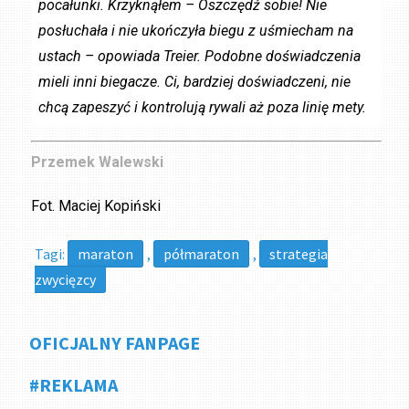
pocałunki. Krzyknąłem – Oszczędź sobie! Nie
posłuchała i nie ukończyła biegu z uśmiecham na
ustach – opowiada Treier. Podobne doświadczenia
mieli inni biegacze. Ci, bardziej doświadczeni, nie
chcą zapeszyć i kontrolują rywali aż poza linię mety.
Przemek Walewski
Fot. Maciej Kopiński
Tagi:
maraton
,
półmaraton
,
strategia
zwycięzcy
OFICJALNY FANPAGE
#REKLAMA