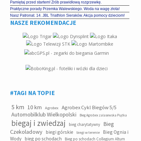
Pamiętaj przed startem! Zrób prawidłową rozgrzewkę.
Praktyczne porady Przemka Walewskiego. Woda na wagę złota!
Nasz Patronat. 14. JBL Triathlon Sieraków. Akcja pomocy dzieciom!
NASZE REKOMENDACJE
#TAGI NA TOPIE
5 km
10 km
Agrobex Cykl Biegów 5/5
Agrobex
Automobilklub Wielkopolski
Bieg Agrobex zalasewska Piątka
biegaj i zwiedzaj
Bieg
bieg charytatywny
Czekoladowy
biegi górskie
Bieg Ognia i
biegi w terenie
bieg po schodach
Wody
Bieg po schodach Collegium Altum