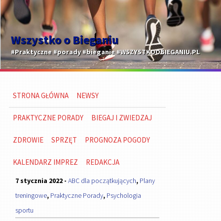
Wszystko o Bieganiu
#Praktyczne #porady #bieganie #WSZYSTKOOBIEGANIU.PL
STRONA GŁÓWNA
NEWSY
PRAKTYCZNE PORADY
BIEGAJ I ZWIEDZAJ
ZDROWIE
SPRZĘT
PROGNOZA POGODY
KALENDARZ IMPREZ
REDAKCJA
7 stycznia 2022 -
ABC dla początkujących
,
Plany
treningowe
,
Praktyczne Porady
,
Psychologia
sportu