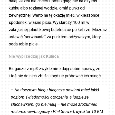
dalej. Jeżeli nie chcesz poślizgnąć sie na czyimś
kubku albo rozlanej wodzie, omiń punkt od
zewnętrznej. Warto na tę okazję mieć, w kieszonce
spodenek, własne picie. Wystarczy 100 ml w
zakręcanej, plastikowej buteleczce po kefirze. Możesz
ustawić “serwisanta” za punktem odżywczym, ktory
poda tobie picie.
Nie wyprzedzaj jak Kubica
Biegacze z mp3 zwykle nie zdają sobie sprawy, że
ktoś się do nich zbliża i będzie próbować ich minąć.
– Na tłocznym biegu biegacze powinni mieć jakiś
poziom świadomości otoczenia, a ludzie ze
słuchawkami go nie mają – nie może zrozumieć
melomanów-biegaczy i Phil Stewart, dyrektor 10 KM