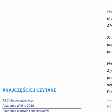
Ha
ró
Af
Zo
pi
po
Ha
Ag
pr
sz
#NAJCZĘŚCIEJ CZYTANE
Po
ABC dla początkujących
Academic Writing 2018
Pr
Akademia Młodych Olimpijczyków