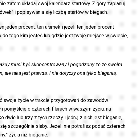
ie zatem układaj swój kalendarz startowy. Z góry zaplanuj
ówek” i popisywania się liczbą startów w biegach.
en jeden procent, ten ułamek i jeżeli ten jeden procent
 do tego kim jesteś lub gdzie jest twoje miejsce w świecie,
„Każdy musi być skoncentrowany i pogodzony ze ze swoim
ale taka jest prawda. I nie dotyczy ona tylko biegania,
 swoje życie w trakcie przygotowań do zawodów.
ć i pomyślcie o czterech filarach w waszym życiu, na
ko dwie lub trzy z tych rzeczy i jedną z nich jest bieganie,
 szczególnie słaby. Jeżeli nie potrafisz podać czterech
y.” życia niż bieganie.