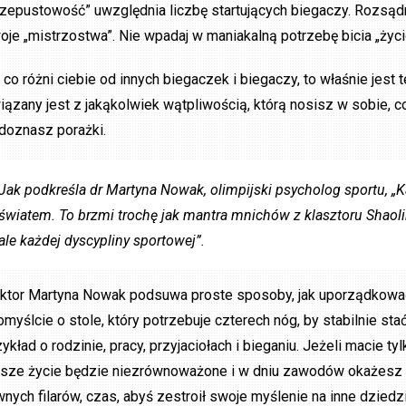
rzepustowość” uwzględnia liczbę startujących biegaczy. Rozsądn
oje „mistrzostwa”. Nie wpadaj w maniakalną potrzebę bicia „życi
, co różni ciebie od innych biegaczek i biegaczy, to właśnie jest t
iązany jest z jakąkolwiek wątpliwością, którą nosisz w sobie, co
 doznasz porażki.
Jak podkreśla dr Martyna Nowak, olimpijski psycholog sportu, 
światem. To brzmi trochę jak mantra mnichów z klasztoru Shaolin, 
ale każdej dyscypliny sportowej”.
ktor Martyna Nowak podsuwa proste sposoby, jak uporządkować
omyślcie o stole, który potrzebuje czterech nóg, by stabilnie sta
ykład o rodzinie, pracy, przyjaciołach i bieganiu. Jeżeli macie tyl
sze życie będzie niezrównoważone i w dniu zawodów okażesz się
wnych filarów, czas, abyś zestroił swoje myślenie na inne dziedzin