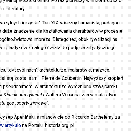
rywanej w Sztokholmie. Po raz pierwszy w historii, doszło
i Literatury.
owożytnych igrzysk ” Ten XIX-wieczny humanista, pedagog,
ma duże znaczenie dla kształtowania charakterów w procesie
 ogólnoświatowa impreza. Dlatego też, obok rywalizacji na
w i plastyków z całego świata do podjęcia artystycznego
iu „dyscyplinach”: architekturze, malarstwie, muzyce,
medalistą został sam… Pierre de Coubertin. Najwyższy stopień
d pseudonimem. W architekturze wyróżniono szwajcarski
ca
Kłusak amerykański
Waltera Winansa, zaś w malarstwie
ntujące „sporty zimowe”.
wysep Apeniński, a mianowicie do Riccardo Barthelemy za
w artykule
na Portalu historia org. pl