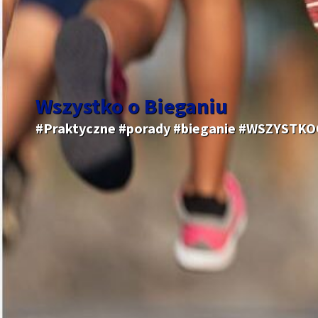
Wszystko o Bieganiu
#Praktyczne #porady #bieganie #WSZYSTK