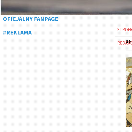
OFICJALNY FANPAGE
STRON
#REKLAMA
1 k
REDAK