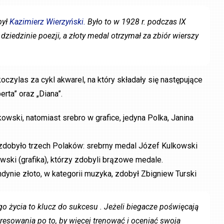
był
Kazimierz Wierzyński.
Było to w 1928 r. podczas IX
ziedzinie poezji, a złoty medal otrzymał za zbiór wierszy
czylas za cykl akwarel, na który składały się następujące
rta” oraz „Diana”.
owski, natomiast srebro w grafice, jedyna Polka, Janina
y zdobyło trzech Polaków: srebrny medal Józef Kulkowski
wski (grafika), którzy zdobyli brązowe medale.
ndynie złoto, w kategorii muzyka, zdobył Zbigniew Turski
 życia to klucz do sukcesu . Jeżeli biegacze poświęcają
teresowania po to, by więcej trenować i oceniać swoja