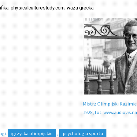
afika:
physicalculturestudy.com
, waza grecka
Mistrz Olimpijski Kazimie
1928, fot. www.audiovis.na
agi:
igrzyska olimpijskie
,
psychologia sportu