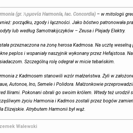
rmonia (gr. Ἁρμονία Harmonía, łac. Concordia)
–
w mitologii grec
wnież: porządku, zgody i łączności. Jako bóstwo patronowała praw
rodyty lub według Samotrakijczyków – Zeusa i Plejady Elektry.
stała przeznaczona na żonę herosa Kadmosa. Na ucztę weselną 
ękne peplos i wspaniały naszyjnik wykonany przez Hefajstosa. N
siadaczom. Szczególną rolę odegrał w micie tebańskim.
rmonia z Kadmosem stanowili wzór małżeństwa. Żyli w założonej 
aue, Autonoe, Ino, Semele i Polidora. Małżonkowie przeprowadzili
zed Ilirami. Pokonani obrali go swoim królem. Wtedy też urodził s
częśliwym życiu Harmonia i Kadmos zostali przez bogów zamieni
la Elizejskie. Atrybutem Harmonii był wąż.
zemek Walewski