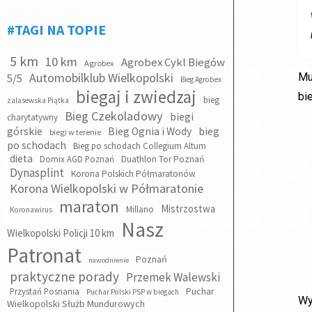
#TAGI NA TOPIE
5 km
10 km
Agrobex Cykl Biegów
Agrobex
Automobilklub Wielkopolski
Mu
5/5
Bieg Agrobex
biegaj i zwiedzaj
bi
bieg
zalasewska Piątka
Bieg Czekoladowy
biegi
charytatywny
bieg
górskie
Bieg Ognia i Wody
biegi w terenie
po schodach
Bieg po schodach Collegium Altum
dieta
Domix AGD Poznań
Duathlon Tor Poznań
Dynasplint
Korona Polskich Półmaratonów
Korona Wielkopolski w Półmaratonie
maraton
Mistrzostwa
Millano
Koronawirus
Nasz
Wielkopolski Policji 10 km
Patronat
Poznań
nawodnienie
praktyczne porady
Przemek Walewski
Puchar
Przystań Posnania
Puchar Polski PSP w biegach
Wy
Wielkopolski Służb Mundurowych