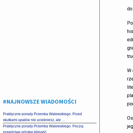
do
Po
hi
ed
gr
tru
W 
rz
li
pl
#NAJNOWSZE WIADOMOŚCI
po
Praktyczne porady Przemka Walewskiego. Przed
Os
skutkami upałów nie uciekniesz, ale …
je
Praktyczne porady Przemka Walewskiego. Poczuj
prawdziwe górskie klimaty!