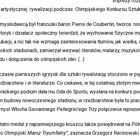
imprezy rozg
 artystycznej rywalizacji podczas Olimpijskiego Konkursu Sztuki 
mysłodawcą był francuski baron Pierre de Coubertin, twórca n
storyk i działacz społeczny twierdził, że wychowanie fizyczne 
ukacji, a nic tak nie wzmaga zainteresowania tłumów, jak wielka,
eckich stadionach, zamierzał wezwać literatów, malarzy, muzykó
du i dołączenia do olimpijskich idei. (…)
czasie pierwszych igrzysk dla sztuki rywalizację stoczono w pięc
eźbiarstwie i w literaturze. Co ciekawe, w tej ostatniej złotym 
terackiego podium dała mu
Oda do Sportu,
wysłana na konkurs po
an budowy nowoczesnego stadionu, w rzeźbiarstwie była to pra
mysł Włocha Giovanniego Pellegrini’ego
Trzy połączenia repreze
tatni medal z najcenniejszego kruszcu także powędrował na Pół
go
Olimpijski Marsz Tryumfalny”,
zaznacza Grzegorz Racinowski