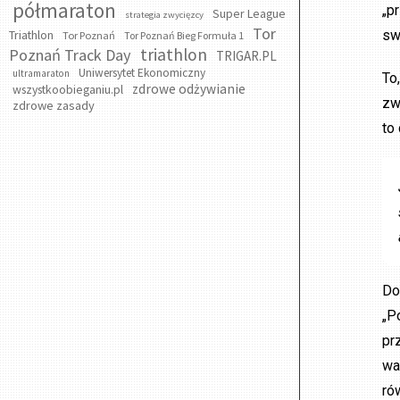
półmaraton
„p
Super League
strategia zwycięzcy
Tor
sw
Triathlon
Tor Poznań
Tor Poznań Bieg Formuła 1
triathlon
Poznań Track Day
TRIGAR.PL
Uniwersytet Ekonomiczny
ultramaraton
To
zdrowe odżywianie
wszystkoobieganiu.pl
zw
zdrowe zasady
to
Do
„P
prz
wa
ró