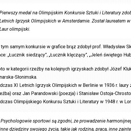
Pierwszy medal na Olimpijskim Konkursie Sztuki i Literatury zdo
Letnich Igrzysk Olimpijskich w Amsterdamie. Został laureatem w d
Laur olimpijski.
 tym samym konkursie w grafice brąz zdobył prof. Władysław Sko
ace: „Łucznik siedzący”, „Łucznik klęczący”, „Jeleń świętego Hube
oto w kategorii rzeźby na kolejnych igrzyskach zdobył Józef Kluk
narska-Słonimska.
dczas XI Letnich Igrzysk Olimpijskich w Berlinie w 1936 r. laur
zeźba) oraz Jan Parandowski (poezja) i Stanisław Ostoja-Chrosto
dczas Olimpijskiego Konkursu Sztuki i Literatury w 1948 r. w Lo
Psychologowie sportowi są zgodni, że prowadzenie harmonijnego
inne dziedziny swojego życia, takie jak rodzina, praca, inne zain