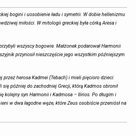
kiej bogini i uosobienie ładu i symetrii. W dobie hellenizmu
dziwej miłości. W mitologii greckiej była córką Aresa i
przybyli wszyscy bogowie. Małżonek podarował Harmonii
aszyjnik przynosił nieszczęście jego wszystkim późniejszym
przez herosa Kadmei (Tebach) i mieli pięcioro dzieci:
 się później do zachodniej Grecji, którą Kadmos obronił
ię kolejny syn Harmonii i Kadmosa – Ilirios. Po długim i
eni w dwa łagodne węże, które Zeus osobiście przeniósł na