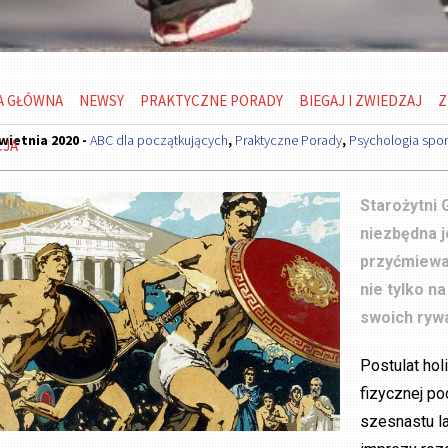
A GŁÓWNA
NEWSY
PRAKTYCZNE PORADY
BIEGAJ I ZWIEDZAJ
Z
wietnia 2020 -
ABC dla początkujących
,
Praktyczne Porady
,
Psychologia spor
CJA
Starożytni 
niezbędna j
przyćmiewa
nie tylko n
swoich rywal
Postulat hol
fizycznej po
szesnastu la