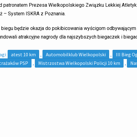
d patronatem Prezesa Wielkopolskiego Związku Lekkiej Atletyki 
ż – System ISKRA z Poznania.
 biegu będzie okazja do pokibicowania wyścigom odbywającym s
undowali atrakcyjne nagrody dla najszybszych biegaczek i biega
agi:
atest 10 km
,
Automobilklub Wielkopolski
,
III Bieg 
trażaków PSP
,
Mistrzostwa Wielkopolski Policji 10 km
,
Na