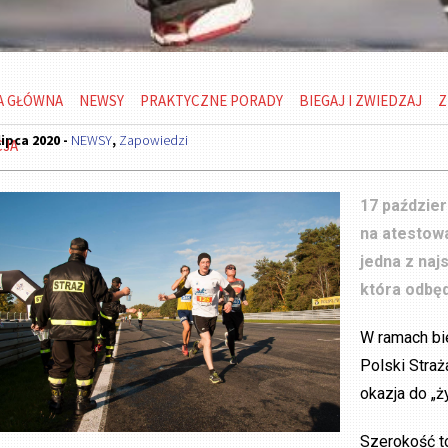
A GŁÓWNA
NEWSY
PRAKTYCZNE PORADY
BIEGAJ I ZWIEDZAJ
Z
lipca 2020 -
NEWSY
,
Zapowiedzi
CJA
17 paździer
na atestow
jedna z naj
która odbęd
W ramach bi
Polski Stra
okazja do „ż
Szerokość t