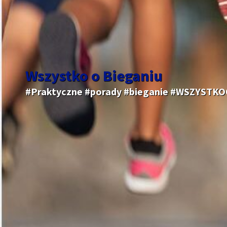
Wszystko o Bieganiu
#Praktyczne #porady #bieganie #WSZYSTK