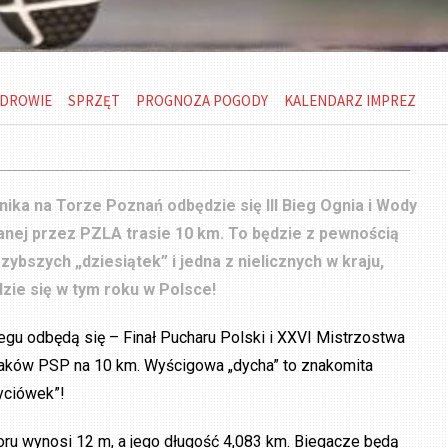
DROWIE
SPRZĘT
PROGNOZA POGODY
KALENDARZ IMPREZ
nika na Torze Poznań odbędzie się III Bieg Ognia i Wody
anej przez PZLA trasie 10 km.
To będzie z pewnością
szybszych „dziesiątek” i jedna z nielicznych w kraju,
zie się w tym roku w Polsce!
egu odbędą się – Finał Pucharu Polski i XXVI Mistrzostwa
żaków PSP na 10 km. Wyścigowa „dycha” to znakomita
yciówek”!
oru wynosi 12 m, a jego długość 4,083 km. Biegacze będą