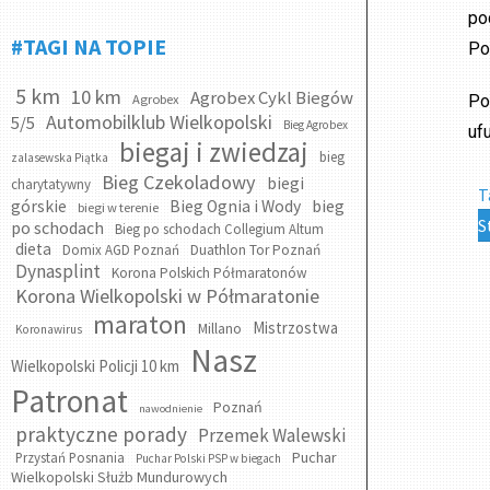
po
#TAGI NA TOPIE
Po
5 km
10 km
Agrobex Cykl Biegów
Agrobex
Po
Automobilklub Wielkopolski
5/5
Bieg Agrobex
uf
biegaj i zwiedzaj
bieg
zalasewska Piątka
Bieg Czekoladowy
biegi
charytatywny
T
bieg
górskie
Bieg Ognia i Wody
biegi w terenie
S
po schodach
Bieg po schodach Collegium Altum
dieta
Domix AGD Poznań
Duathlon Tor Poznań
Dynasplint
Korona Polskich Półmaratonów
Korona Wielkopolski w Półmaratonie
maraton
Mistrzostwa
Millano
Koronawirus
Nasz
Wielkopolski Policji 10 km
Patronat
Poznań
nawodnienie
praktyczne porady
Przemek Walewski
Puchar
Przystań Posnania
Puchar Polski PSP w biegach
Wielkopolski Służb Mundurowych