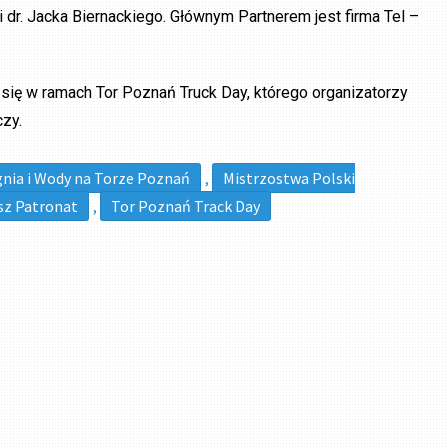
dr. Jacka Biernackiego. Głównym Partnerem jest firma Tel –
ię w ramach Tor Poznań Truck Day, którego organizatorzy
czy.
Ognia i Wody na Torze Poznań
,
Mistrzostwa Polski
sz Patronat
,
Tor Poznań Track Day