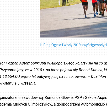
II Bieg Ognia i Wody 2019 #wyścigowadych
Tor Poznań Automobilklubu Wielkopolskiego kojarzy się na co
Przypomnijmy, że w 2010 r. na torze pojawił się Robert Kubica, 
1:13,654.Od pięciu lat odbywają się na torze również – Duathlon
wystartują 6 września.
ganizatorami zawodów są: Komenda Główna PSP i Szkoła Asp
ademia Młodych Olimpijczyków, a gospodarzem Automobilklub Wi