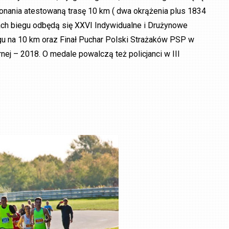
onania atestowaną trasę 10 km ( dwa okrążenia plus 1834
mach biegu odbędą się XXVI Indywidualne i Drużynowe
u na 10 km oraz Finał Puchar Polski Strażaków PSP w
j – 2018. O medale powalczą też policjanci w III