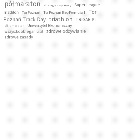
półmaraton
Super League
strategia zwycięzcy
Tor
Triathlon
Tor Poznań
Tor Poznań Bieg Formuła 1
triathlon
Poznań Track Day
TRIGAR.PL
Uniwersytet Ekonomiczny
ultramaraton
zdrowe odżywianie
wszystkoobieganiu.pl
zdrowe zasady