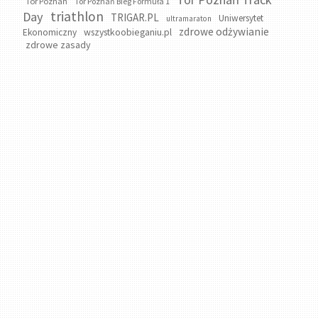
Tor Poznań
Tor Poznań Bieg Formuła 1
triathlon
Day
TRIGAR.PL
Uniwersytet
ultramaraton
zdrowe odżywianie
wszystkoobieganiu.pl
Ekonomiczny
zdrowe zasady