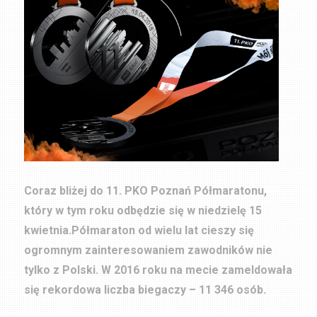
Coraz bliżej do 11. PKO Poznań Półmaratonu,
który w tym roku odbędzie się w niedzielę 15
kwietnia.Półmaraton od wielu lat cieszy się
ogromnym zainteresowaniem zawodników nie
tylko z Polski. W 2016 roku na mecie zameldowała
się rekordowa liczba biegaczy – 11 346 osób.