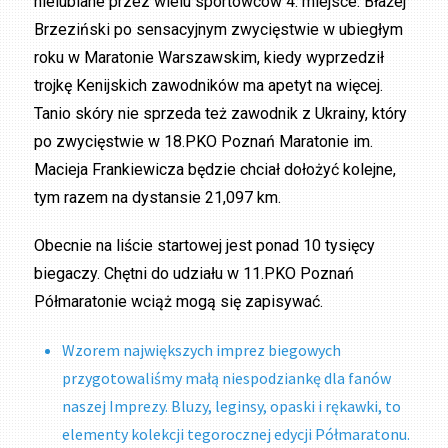
nielubiane przez wielu sportowców 4. miejsce. Błażej
Brzeziński po sensacyjnym zwycięstwie w ubiegłym
roku w Maratonie Warszawskim, kiedy wyprzedził
trojkę Kenijskich zawodników ma apetyt na więcej.
Tanio skóry nie sprzeda też zawodnik z Ukrainy, który
po zwycięstwie w 18.PKO Poznań Maratonie im.
Macieja Frankiewicza będzie chciał dołożyć kolejne,
tym razem na dystansie 21,097 km.
Obecnie na liście startowej jest ponad 10 tysięcy
biegaczy. Chętni do udziału w 11.PKO Poznań
Półmaratonie wciąż mogą się zapisywać.
Wzorem największych imprez biegowych
przygotowaliśmy małą niespodziankę dla fanów
naszej Imprezy. Bluzy, leginsy, opaski i rękawki, to
elementy kolekcji tegorocznej edycji Półmaratonu.