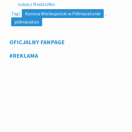
Łukasz Miadziołko.
Tagi:
Korona Wielkopolski w Półmaratonie
,
półmaraton
OFICJALNY FANPAGE
#REKLAMA