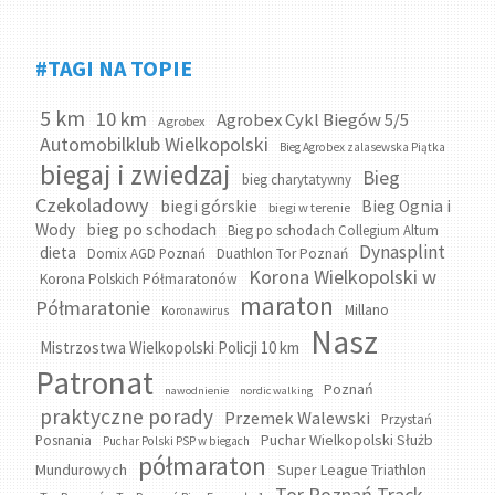
#TAGI NA TOPIE
5 km
10 km
Agrobex Cykl Biegów 5/5
Agrobex
Automobilklub Wielkopolski
Bieg Agrobex zalasewska Piątka
biegaj i zwiedzaj
Bieg
bieg charytatywny
Czekoladowy
biegi górskie
Bieg Ognia i
biegi w terenie
bieg po schodach
Wody
Bieg po schodach Collegium Altum
Dynasplint
dieta
Domix AGD Poznań
Duathlon Tor Poznań
Korona Wielkopolski w
Korona Polskich Półmaratonów
maraton
Półmaratonie
Millano
Koronawirus
Nasz
Mistrzostwa Wielkopolski Policji 10 km
Patronat
Poznań
nawodnienie
nordic walking
praktyczne porady
Przemek Walewski
Przystań
Puchar Wielkopolski Służb
Posnania
Puchar Polski PSP w biegach
półmaraton
Mundurowych
Super League Triathlon
Tor Poznań Track