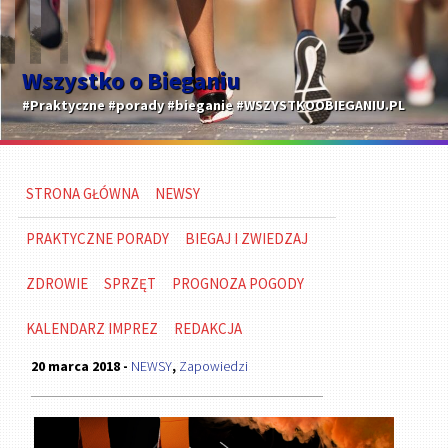
Wszystko o Bieganiu
#Praktyczne #porady #bieganie #WSZYSTKOOBIEGANIU.PL
STRONA GŁÓWNA
NEWSY
PRAKTYCZNE PORADY
BIEGAJ I ZWIEDZAJ
ZDROWIE
SPRZĘT
PROGNOZA POGODY
KALENDARZ IMPREZ
REDAKCJA
20 marca 2018 -
NEWSY
,
Zapowiedzi