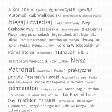
5 km
10 km
Agrobex Cykl Biegów 5/5
Agrobex
Automobilklub Wielkopolski
Bieg Agrobex zalasewska Piątka
biegaj i zwiedzaj
Bieg
bieg charytatywny
Czekoladowy
biegi górskie
Bieg Ognia i
biegi w terenie
bieg po schodach
Wody
Bieg po schodach Collegium Altum
Dynasplint
dieta
Domix AGD Poznań
Duathlon Tor Poznań
Korona Wielkopolski w
Korona Polskich Półmaratonów
maraton
Półmaratonie
Millano
Koronawirus
Nasz
Mistrzostwa Wielkopolski Policji 10 km
Patronat
praktyczne
Poznań
nawodnienie
porady
Przemek Walewski
Przystań Posnania
Puchar
Puchar Wielkopolski Służb Mundurowych
Polski PSP w biegach
półmaraton
Super League Triathlon
strategia zwycięzcy
Tor Poznań Track
Tor Poznań
Tor Poznań Bieg Formuła 1
triathlon
Day
TRIGAR.PL
Uniwersytet
ultramaraton
zdrowe odżywianie
wszystkoobieganiu.pl
Ekonomiczny
zdrowe zasady