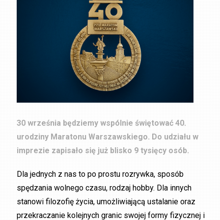
30 września będziemy wspólnie świętować 40.
urodziny Maratonu Warszawskiego. Do udziału w
imprezie zapisało się już blisko 9 tysięcy osób.
Dla jednych z nas to po prostu rozrywka, sposób
spędzania wolnego czasu, rodzaj hobby. Dla innych
stanowi filozofię życia, umożliwiającą ustalanie oraz
przekraczanie kolejnych granic swojej formy fizycznej i