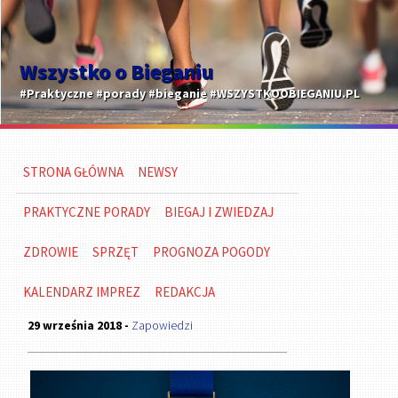
Wszystko o Bieganiu
#Praktyczne #porady #bieganie #WSZYSTKOOBIEGANIU.PL
STRONA GŁÓWNA
NEWSY
PRAKTYCZNE PORADY
BIEGAJ I ZWIEDZAJ
ZDROWIE
SPRZĘT
PROGNOZA POGODY
KALENDARZ IMPREZ
REDAKCJA
29 września 2018 -
Zapowiedzi