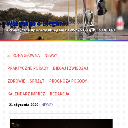
Wszystko o Bieganiu
#Praktyczne #porady #bieganie #WSZYSTKOOBIEGANIU.PL
STRONA GŁÓWNA
NEWSY
PRAKTYCZNE PORADY
BIEGAJ I ZWIEDZAJ
ZDROWIE
SPRZĘT
PROGNOZA POGODY
KALENDARZ IMPREZ
REDAKCJA
21 stycznia 2020 -
NEWSY