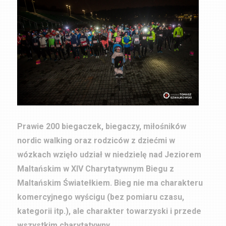
Prawie 200 biegaczek, biegaczy, miłośników
nordic walking oraz rodziców z dziećmi w
wózkach wzięło udział w niedzielę nad Jeziorem
Maltańskim w XIV Charytatywnym Biegu z
Maltańskim Światełkiem. Bieg nie ma charakteru
komercyjnego wyścigu (bez pomiaru czasu,
kategorii itp.), ale charakter towarzyski i przede
wszystkim charytatywny.