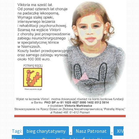
Tagi:
bieg charytatywny
,
Nasz Patronat
,
XIV