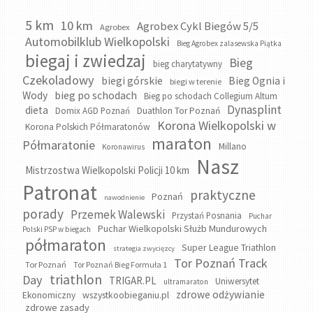
5 km
10 km
Agrobex Cykl Biegów 5/5
Agrobex
Automobilklub Wielkopolski
Bieg Agrobex zalasewska Piątka
biegaj i zwiedzaj
Bieg
bieg charytatywny
Czekoladowy
biegi górskie
Bieg Ognia i
biegi w terenie
bieg po schodach
Wody
Bieg po schodach Collegium Altum
Dynasplint
dieta
Domix AGD Poznań
Duathlon Tor Poznań
Korona Wielkopolski w
Korona Polskich Półmaratonów
maraton
Półmaratonie
Millano
Koronawirus
Nasz
Mistrzostwa Wielkopolski Policji 10 km
Patronat
praktyczne
Poznań
nawodnienie
porady
Przemek Walewski
Przystań Posnania
Puchar
Puchar Wielkopolski Służb Mundurowych
Polski PSP w biegach
półmaraton
Super League Triathlon
strategia zwycięzcy
Tor Poznań Track
Tor Poznań
Tor Poznań Bieg Formuła 1
triathlon
Day
TRIGAR.PL
Uniwersytet
ultramaraton
zdrowe odżywianie
wszystkoobieganiu.pl
Ekonomiczny
zdrowe zasady