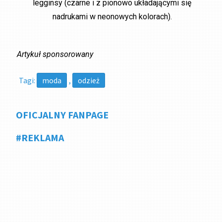
legginsy (czarne i z pionowo układającymi się
nadrukami w neonowych kolorach).
Artykuł sponsorowany
Tagi:
moda
,
odzież
OFICJALNY FANPAGE
#REKLAMA