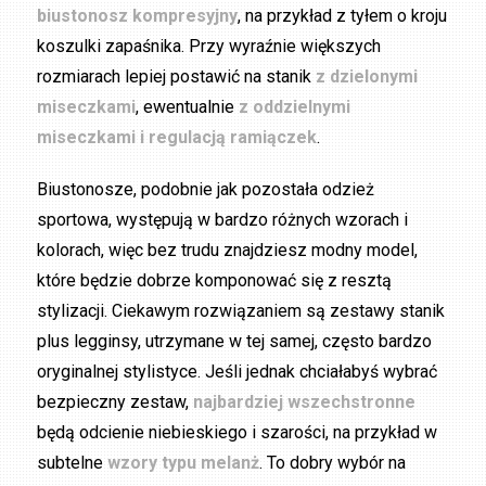
biustonosz kompresyjny
, na przykład z tyłem o kroju
koszulki zapaśnika. Przy wyraźnie większych
rozmiarach lepiej postawić na stanik
z dzielonymi
miseczkami
, ewentualnie
z oddzielnymi
miseczkami i regulacją ramiączek
.
Biustonosze, podobnie jak pozostała odzież
sportowa, występują w bardzo różnych wzorach i
kolorach, więc bez trudu znajdziesz modny model,
które będzie dobrze komponować się z resztą
stylizacji. Ciekawym rozwiązaniem są zestawy stanik
plus legginsy, utrzymane w tej samej, często bardzo
oryginalnej stylistyce. Jeśli jednak chciałabyś wybrać
bezpieczny zestaw,
najbardziej wszechstronne
będą odcienie niebieskiego i szarości, na przykład w
subtelne
wzory typu melanż
. To dobry wybór na