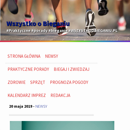
Wszystko o Bieganiu
#Praktyczne #porady #bieganie #WSZYSTKOOBIEGANIU.PL
STRONA GŁÓWNA
NEWSY
PRAKTYCZNE PORADY
BIEGAJ I ZWIEDZAJ
ZDROWIE
SPRZĘT
PROGNOZA POGODY
KALENDARZ IMPREZ
REDAKCJA
20 maja 2019 -
NEWSY