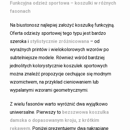
Funkcyjna odzież sportowa – koszulki w różnych
fasonach
Na biustonosz najlepiej założyć koszulkę funkcyjną.
Oferta odzieży sportowej tego typu jest bardzo
szeroka i
stylistycznie zróżnicowana
– od
wyraźnych printów i wielokolorowych wzorów po
subtelniejsze modele. Również wśród bardziej
jednolitych kolorystycznie koszulek sportowych
można znaleźć propozycje cechujące się modnym
wzornictwem, na przykład cieniowaniem lub
wypalanymi wzorami geometrycznymi.
Z wielu fasonów warto wyróżnić dwa wyjątkowo
uniwersalne. Pierwszy to
bezszwowa koszulka
damska o dopasowanym kroju, z krótkim
rękawem
. Poniżej prezentujemy dwa nakrapiane