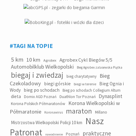
#TAGI NA TOPIE
5 km
10 km
Agrobex Cykl Biegów 5/5
Agrobex
Automobilklub Wielkopolski
Bieg Agrobex zalasewska Piątka
biegaj i zwiedzaj
Bieg
bieg charytatywny
Czekoladowy
biegi górskie
Bieg Ognia i
biegi w terenie
bieg po schodach
Wody
Bieg po schodach Collegium Altum
Dynasplint
dieta
Domix AGD Poznań
Duathlon Tor Poznań
Korona Wielkopolski w
Korona Polskich Półmaratonów
maraton
Półmaratonie
Millano
Koronawirus
Nasz
Mistrzostwa Wielkopolski Policji 10 km
Patronat
praktyczne
Poznań
nawodnienie