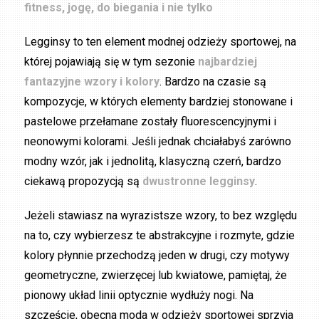
fitness, jogę, do biegania i nie tylko
Legginsy to ten element modnej odzieży sportowej, na
której pojawiają się w tym sezonie
najbardziej
fantazyjne wzory i kolory
. Bardzo na czasie są
kompozycje, w których elementy bardziej stonowane i
pastelowe przełamane zostały fluorescencyjnymi i
neonowymi kolorami. Jeśli jednak chciałabyś zarówno
modny wzór, jak i jednolitą, klasyczną czerń, bardzo
ciekawą propozycją są
dwustronne legginsy
.
Jeżeli stawiasz na wyrazistsze wzory, to bez względu
na to, czy wybierzesz te abstrakcyjne i rozmyte, gdzie
kolory płynnie przechodzą jeden w drugi, czy motywy
geometryczne, zwierzęcej lub kwiatowe, pamiętaj, że
pionowy układ linii optycznie wydłuży nogi. Na
szczęście, obecna moda w odzieży sportowej sprzyja