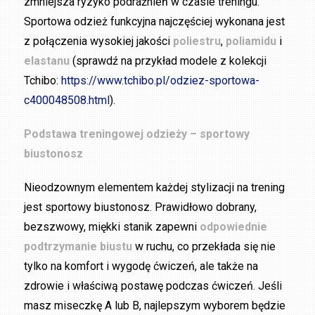
zmniejsza ryzyko podrażnień w czasie treningu.
Sportowa odzież funkcyjna najczęściej wykonana jest
z połączenia wysokiej jakości
poliestru
,
poliamidu
i
elastanu
(sprawdź na przykład modele z kolekcji
Tchibo:
https://www.tchibo.pl/odziez-sportowa-
c400048508.html
).
Podstawa treningowej odzieży – sportowy
biustonosz
Nieodzownym elementem każdej stylizacji na trening
jest sportowy biustonosz. Prawidłowo dobrany,
bezszwowy, miękki stanik zapewni
odpowiednie
podtrzymanie biustu
w ruchu, co przekłada się nie
tylko na komfort i wygodę ćwiczeń, ale także na
zdrowie i właściwą postawę podczas ćwiczeń. Jeśli
masz miseczkę A lub B, najlepszym wyborem będzie