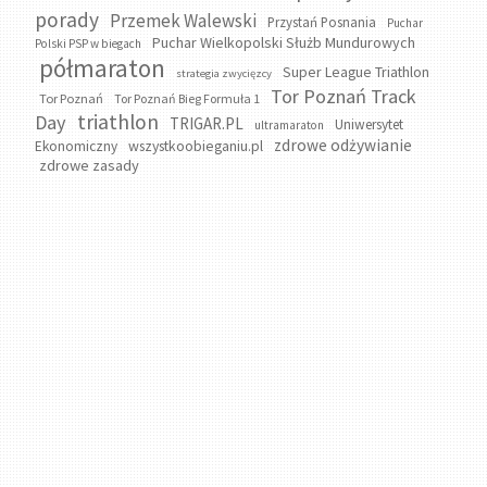
porady
Przemek Walewski
Przystań Posnania
Puchar
Puchar Wielkopolski Służb Mundurowych
Polski PSP w biegach
półmaraton
Super League Triathlon
strategia zwycięzcy
Tor Poznań Track
Tor Poznań
Tor Poznań Bieg Formuła 1
triathlon
Day
TRIGAR.PL
Uniwersytet
ultramaraton
zdrowe odżywianie
wszystkoobieganiu.pl
Ekonomiczny
zdrowe zasady