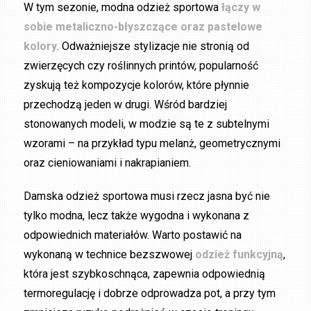
W tym sezonie, modna odzież sportowa
łączy w
sobie metaliczno-błyszczące oraz pastelowe
kolory
. Odważniejsze stylizacje nie stronią od
zwierzęcych czy roślinnych printów, popularność
zyskują też kompozycje kolorów, które płynnie
przechodzą jeden w drugi. Wśród bardziej
stonowanych modeli, w modzie są te z subtelnymi
wzorami – na przykład typu melanż, geometrycznymi
oraz cieniowaniami i nakrapianiem.
Damska odzież sportowa musi rzecz jasna być nie
tylko modna, lecz także wygodna i wykonana z
odpowiednich materiałów. Warto postawić na
wykonaną w technice bezszwowej
odzież funkcyjną
,
która jest szybkoschnąca, zapewnia odpowiednią
termoregulację i dobrze odprowadza pot, a przy tym