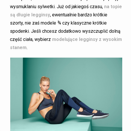
wysmuklaniu sylwetki. Już od jakiegoś czasu,
na topie
są długie legginsy
, ewentualnie bardzo krótkie
szorty, nie zaś modele ¾ czy klasyczne krótkie
spodenki. Jeśli chcesz dodatkowo wyszczuplić dolną
część ciała, wybierz
modelujące legginsy z wysokim
stanem
.