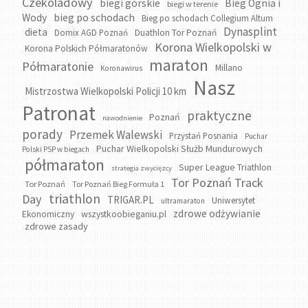
Czekoladowy
biegi górskie
Bieg Ognia i
biegi w terenie
bieg po schodach
Wody
Bieg po schodach Collegium Altum
Dynasplint
dieta
Domix AGD Poznań
Duathlon Tor Poznań
Korona Wielkopolski w
Korona Polskich Półmaratonów
maraton
Półmaratonie
Millano
Koronawirus
Nasz
Mistrzostwa Wielkopolski Policji 10 km
Patronat
praktyczne
Poznań
nawodnienie
porady
Przemek Walewski
Przystań Posnania
Puchar
Puchar Wielkopolski Służb Mundurowych
Polski PSP w biegach
półmaraton
Super League Triathlon
strategia zwycięzcy
Tor Poznań Track
Tor Poznań
Tor Poznań Bieg Formuła 1
triathlon
Day
TRIGAR.PL
Uniwersytet
ultramaraton
zdrowe odżywianie
wszystkoobieganiu.pl
Ekonomiczny
zdrowe zasady