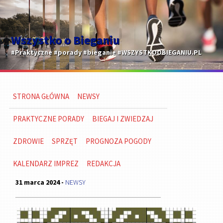
Wszystko o Bieganiu
#Praktyczne #porady #bieganie #WSZYSTKOOBIEGANIU.PL
STRONA GŁÓWNA
NEWSY
PRAKTYCZNE PORADY
BIEGAJ I ZWIEDZAJ
ZDROWIE
SPRZĘT
PROGNOZA POGODY
KALENDARZ IMPREZ
REDAKCJA
31 marca 2024 -
NEWSY