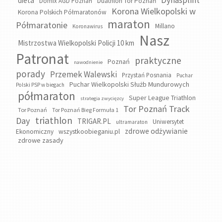
Dynasplint
dieta
Domix AGD Poznań
Duathlon Tor Poznań
Korona Wielkopolski w
Korona Polskich Półmaratonów
maraton
Półmaratonie
Millano
Koronawirus
Nasz
Mistrzostwa Wielkopolski Policji 10 km
Patronat
praktyczne
Poznań
nawodnienie
porady
Przemek Walewski
Przystań Posnania
Puchar
Puchar Wielkopolski Służb Mundurowych
Polski PSP w biegach
półmaraton
Super League Triathlon
strategia zwycięzcy
Tor Poznań Track
Tor Poznań
Tor Poznań Bieg Formuła 1
triathlon
Day
TRIGAR.PL
Uniwersytet
ultramaraton
zdrowe odżywianie
wszystkoobieganiu.pl
Ekonomiczny
zdrowe zasady