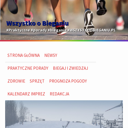
Wszystko o Bieganiu
#Praktyczne #porady #bieganie #WSZYSTKOOBIEGANIU.PL
STRONA GŁÓWNA
NEWSY
PRAKTYCZNE PORADY
BIEGAJ I ZWIEDZAJ
ZDROWIE
SPRZĘT
PROGNOZA POGODY
KALENDARZ IMPREZ
REDAKCJA