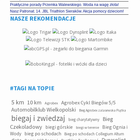
Praktyczne porady Przemka Walewskiego. Woda na wagę złota!
Nasz Patronat. 14. JBL Triathlon Sieraków. Akcja pomocy dzieciom!
NASZE REKOMENDACJE
#TAGI NA TOPIE
5 km
10 km
Agrobex Cykl Biegów 5/5
Agrobex
Automobilklub Wielkopolski
Bieg Agrobex zalasewska Piątka
biegaj i zwiedzaj
Bieg
bieg charytatywny
Czekoladowy
biegi górskie
Bieg Ognia i
biegi w terenie
bieg po schodach
Wody
Bieg po schodach Collegium Altum