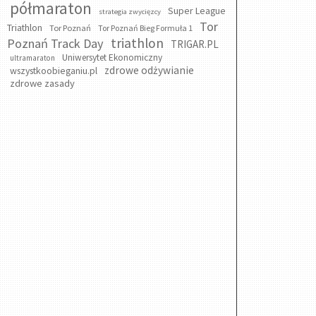
półmaraton
Super League
strategia zwycięzcy
Tor
Triathlon
Tor Poznań
Tor Poznań Bieg Formuła 1
triathlon
Poznań Track Day
TRIGAR.PL
Uniwersytet Ekonomiczny
ultramaraton
zdrowe odżywianie
wszystkoobieganiu.pl
zdrowe zasady