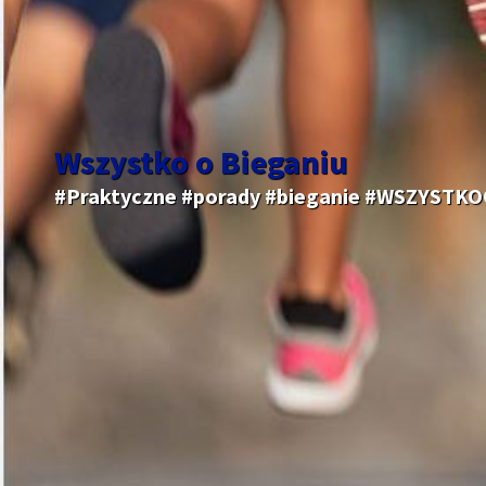
Wszystko o Bieganiu
#Praktyczne #porady #bieganie #WSZYSTK