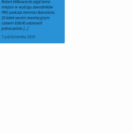
Robert Wilkowiecki zajął ósme
miejsce w wyścigu zawodników
PRO podczas Ironman Barcelona.
25-latek swoim rewelacyjnym
czasem 8:06:45 ustanowił
jednocześnie [...]
7 października 2019