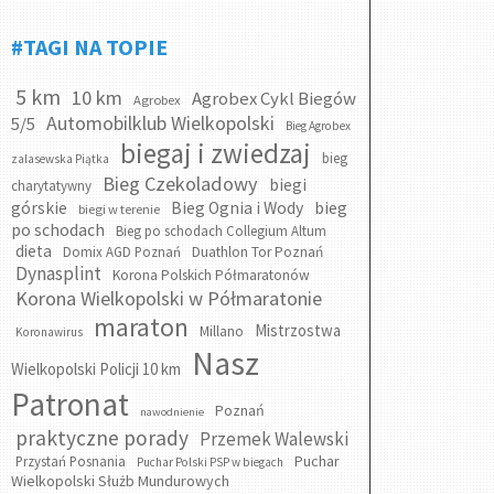
#TAGI NA TOPIE
5 km
10 km
Agrobex Cykl Biegów
Agrobex
Automobilklub Wielkopolski
5/5
Bieg Agrobex
biegaj i zwiedzaj
bieg
zalasewska Piątka
Bieg Czekoladowy
biegi
charytatywny
bieg
górskie
Bieg Ognia i Wody
biegi w terenie
po schodach
Bieg po schodach Collegium Altum
dieta
Domix AGD Poznań
Duathlon Tor Poznań
Dynasplint
Korona Polskich Półmaratonów
Korona Wielkopolski w Półmaratonie
maraton
Mistrzostwa
Millano
Koronawirus
Nasz
Wielkopolski Policji 10 km
Patronat
Poznań
nawodnienie
praktyczne porady
Przemek Walewski
Puchar
Przystań Posnania
Puchar Polski PSP w biegach
Wielkopolski Służb Mundurowych