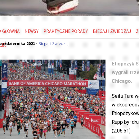
A GŁÓWNA
NEWSY
PRAKTYCZNE PORADY
BIEGAJ I ZWIEDZAJ
Z
października 2021 -
Biegaj i Zwiedzaj
CJA
Etiopczyk S
wygrali trz
Chicago.
Seifu Tura w
w ekspresow
Etiopczykow
Rupp był drug
(2:06.51).