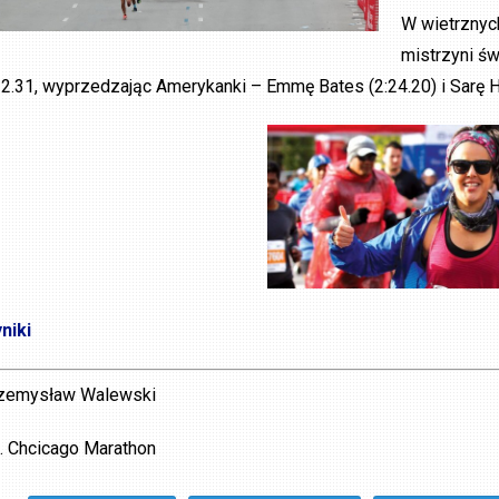
W wietrznych
mistrzyni św
22.31, wyprzedzając Amerykanki – Emmę Bates (2:24.20) i Sarę Ha
niki
zemysław Walewski
t. Chcicago Marathon