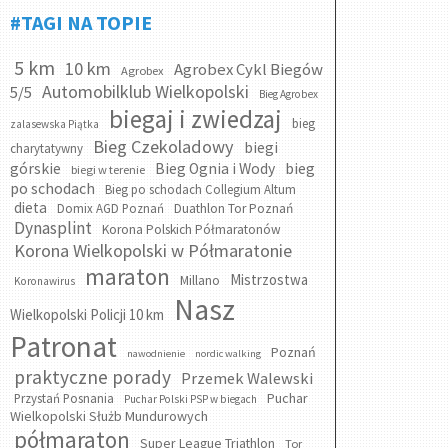
#TAGI NA TOPIE
5 km
10 km
Agrobex Cykl Biegów
Agrobex
Automobilklub Wielkopolski
5/5
Bieg Agrobex
biegaj i zwiedzaj
bieg
zalasewska Piątka
Bieg Czekoladowy
biegi
charytatywny
bieg
górskie
Bieg Ognia i Wody
biegi w terenie
po schodach
Bieg po schodach Collegium Altum
dieta
Domix AGD Poznań
Duathlon Tor Poznań
Dynasplint
Korona Polskich Półmaratonów
Korona Wielkopolski w Półmaratonie
maraton
Mistrzostwa
Millano
Koronawirus
Nasz
Wielkopolski Policji 10 km
Patronat
Poznań
nawodnienie
nordic walking
praktyczne porady
Przemek Walewski
Puchar
Przystań Posnania
Puchar Polski PSP w biegach
Wielkopolski Służb Mundurowych
półmaraton
Super League Triathlon
Tor