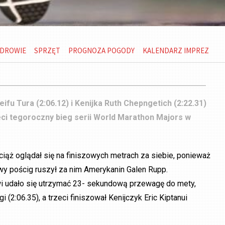
DROWIE
SPRZĘT
PROGNOZA POGODY
KALENDARZ IMPREZ
eifu Tura (2:06.12) i Kenijka Ruth Chepngetich (2:22.31)
eci tegoroczny bieg serii World Marathon Majors w
ciąż oglądał się na finiszowych metrach za siebie, ponieważ
y pościg ruszył za nim Amerykanin Galen Rupp.
i udało się utrzymać 23- sekundową przewagę do mety,
i (2:06.35), a trzeci finiszował Kenijczyk Eric Kiptanui