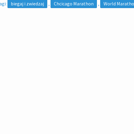
agi:
biegaj i zwiedzaj
,
Chcicago Marathon
,
World Maratho