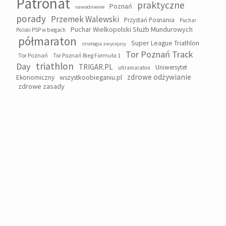
Patronat
praktyczne
Poznań
nawodnienie
porady
Przemek Walewski
Przystań Posnania
Puchar
Puchar Wielkopolski Służb Mundurowych
Polski PSP w biegach
półmaraton
Super League Triathlon
strategia zwycięzcy
Tor Poznań Track
Tor Poznań
Tor Poznań Bieg Formuła 1
triathlon
Day
TRIGAR.PL
Uniwersytet
ultramaraton
zdrowe odżywianie
wszystkoobieganiu.pl
Ekonomiczny
zdrowe zasady