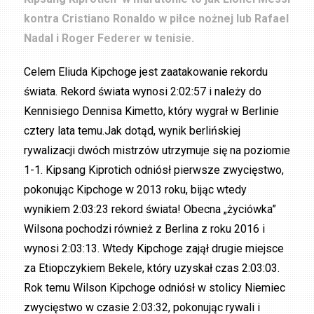
kontra Cristiano Ronaldo w piłce nożnej lub Rafael
Nadal i Roger Federer w tenisie.
Celem Eliuda Kipchoge jest zaatakowanie rekordu
świata. Rekord świata wynosi 2:02:57 i należy do
Kennisiego Dennisa Kimetto, który wygrał w Berlinie
cztery lata temu.Jak dotąd, wynik berlińskiej
rywalizacji dwóch mistrzów utrzymuje się na poziomie
1-1. Kipsang Kiprotich odniósł pierwsze zwycięstwo,
pokonując Kipchoge w 2013 roku, bijąc wtedy
wynikiem 2:03:23 rekord świata! Obecna „życiówka”
Wilsona pochodzi również z Berlina z roku 2016 i
wynosi 2:03:13. Wtedy Kipchoge zajął drugie miejsce
za Etiopczykiem Bekele, który uzyskał czas 2:03:03.
Rok temu Wilson Kipchoge odniósł w stolicy Niemiec
zwycięstwo w czasie 2:03:32, pokonując rywali i