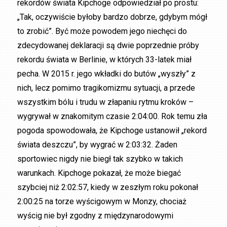
rekordów świata Kipchoge odpowiedział po prostu:
„Tak, oczywiście byłoby bardzo dobrze, gdybym mógł
to zrobić”. Być może powodem jego niechęci do
zdecydowanej deklaracji są dwie poprzednie próby
rekordu świata w Berlinie, w których 33-latek miał
pecha. W 2015 r. jego wkładki do butów „wyszły” z
nich, lecz pomimo tragikomizmu sytuacji, a przede
wszystkim bólu i trudu w złapaniu rytmu kroków –
wygrywał w znakomitym czasie 2:04:00. Rok temu zła
pogoda spowodowała, że ​​Kipchoge ustanowił „rekord
świata deszczu”, by wygrać w 2:03:32. Żaden
sportowiec nigdy nie biegł tak szybko w takich
warunkach. Kipchoge pokazał, że może biegać
szybciej niż 2:02:57, kiedy w zeszłym roku pokonał
2:00:25 na torze wyścigowym w Monzy, chociaż
wyścig nie był zgodny z międzynarodowymi