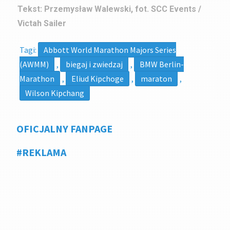
Tekst: Przemysław Walewski, fot. SCC Events /
Victah Sailer
Tagi:
Abbott World Marathon Majors Series
(AWMM)
,
biegaj i zwiedzaj
,
BMW Berlin-
Marathon
,
Eliud Kipchoge
,
maraton
,
Wilson Kipchang
OFICJALNY FANPAGE
#REKLAMA