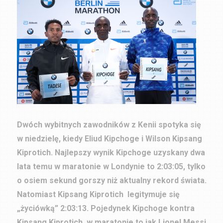
Dwóch wybitnych zawodników z Kenii spotyka się
w niedzielę, kiedy Eliud Kipchoge i Wilson Kipsang
Kiprotich. Najlepszy wynik Kipchoge uzyskany dwa
lata temu w maratonie w Londynie to 2:03:05, tylko
o osiem sekund gorszy niż aktualny rekord świata.
Natomiast Kipsang Kiprotich legitymuje się
„życiówką” 2:03:13. Pojedynek Kipchoge kontra
Kipsang Kiprotich w maratonie to jak Lionel Messi