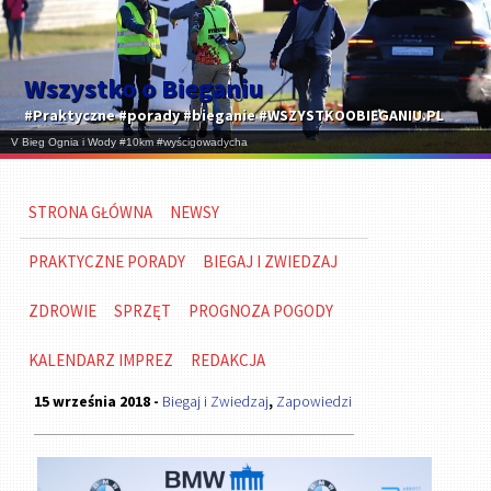
Wszystko o Bieganiu
#Praktyczne #porady #bieganie #WSZYSTKOOBIEGANIU.PL
STRONA GŁÓWNA
NEWSY
PRAKTYCZNE PORADY
BIEGAJ I ZWIEDZAJ
ZDROWIE
SPRZĘT
PROGNOZA POGODY
KALENDARZ IMPREZ
REDAKCJA
15 września 2018 -
Biegaj i Zwiedzaj
,
Zapowiedzi