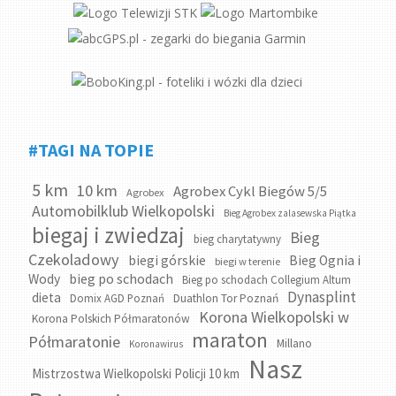
#TAGI NA TOPIE
5 km
10 km
Agrobex Cykl Biegów 5/5
Agrobex
Automobilklub Wielkopolski
Bieg Agrobex zalasewska Piątka
biegaj i zwiedzaj
Bieg
bieg charytatywny
Czekoladowy
biegi górskie
Bieg Ognia i
biegi w terenie
bieg po schodach
Wody
Bieg po schodach Collegium Altum
Dynasplint
dieta
Domix AGD Poznań
Duathlon Tor Poznań
Korona Wielkopolski w
Korona Polskich Półmaratonów
maraton
Półmaratonie
Millano
Koronawirus
Nasz
Mistrzostwa Wielkopolski Policji 10 km