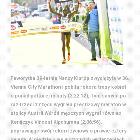
Faworytka 39-letnia Nancy Kiprop zwyciężyła w 36.
Vienna City Marathon i pobiła rekord trasy kobiet
o ponad półtorej minuty (2:22:12), Tym samym po
raz trzeci z rzędu wygrała prestiżowy maraton w
stolicy Austrii.Wśród mężczyzn wygrał również
Kenijczyk Vincent Kipchumba (2:06:56),
poprawiając swój rekord życiowy o prawie cztery
minuty. W niedzielę we wszystkich wydarzeniach