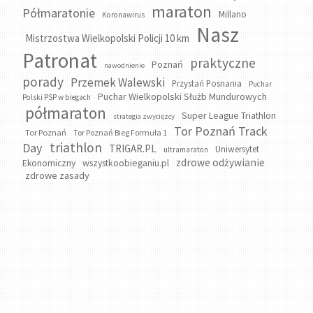
maraton
Półmaratonie
Millano
Koronawirus
Nasz
Mistrzostwa Wielkopolski Policji 10 km
Patronat
praktyczne
Poznań
nawodnienie
porady
Przemek Walewski
Przystań Posnania
Puchar
Puchar Wielkopolski Służb Mundurowych
Polski PSP w biegach
półmaraton
Super League Triathlon
strategia zwycięzcy
Tor Poznań Track
Tor Poznań
Tor Poznań Bieg Formuła 1
triathlon
Day
TRIGAR.PL
Uniwersytet
ultramaraton
zdrowe odżywianie
wszystkoobieganiu.pl
Ekonomiczny
zdrowe zasady