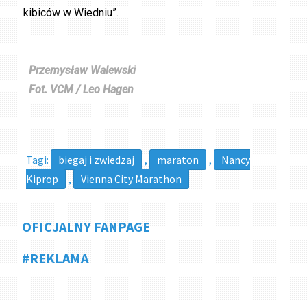
kibiców w Wiedniu”.
Przemysław Walewski
Fot. VCM / Leo Hagen
Tagi:
biegaj i zwiedzaj
,
maraton
,
Nancy
Kiprop
,
Vienna City Marathon
OFICJALNY FANPAGE
#REKLAMA