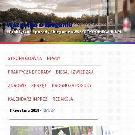
Wszystko o Bieganiu
#Praktyczne #porady #bieganie #WSZYSTKOOBIEGANIU.PL
STRONA GŁÓWNA
NEWSY
PRAKTYCZNE PORADY
BIEGAJ I ZWIEDZAJ
ZDROWIE
SPRZĘT
PROGNOZA POGODY
KALENDARZ IMPREZ
REDAKCJA
8 kwietnia 2019 -
NEWSY