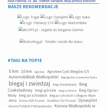
Nasz Patronat. 14. JBL Triathlon Sieraków. Akcja pomocy dzieciom!
NASZE REKOMENDACJE
#TAGI NA TOPIE
5 km
10 km
Agrobex Cykl Biegów 5/5
Agrobex
Automobilklub Wielkopolski
Bieg Agrobex zalasewska Piątka
biegaj i zwiedzaj
Bieg
bieg charytatywny
Czekoladowy
biegi górskie
Bieg Ognia i
biegi w terenie
bieg po schodach
Wody
Bieg po schodach Collegium Altum
Dynasplint
dieta
Domix AGD Poznań
Duathlon Tor Poznań
Korona Wielkopolski w
Korona Polskich Półmaratonów