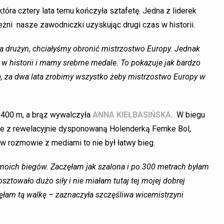
która cztery lata temu kończyła sztafetę. Jedna z liderek
eżni nasze zawodniczki uzyskując drugi czas w historii.
dla drużyn, chciałyśmy obronić mistrzostwo Europy. Jednak
w historii i mamy srebrne medale. To pokazuje jak bardzo
e, za dwa lata zrobimy wszystko żeby mistrzostwo Europy w
 400 m, a brąz wywalczyła
ANNA KIEŁBASIŃSKA
. W biegu
ce z rewelacyjnie dysponowaną Holenderką Femke Bol,
 w rozmowie z mediami to nie był łatwy bieg.
h moich biegów. Zaczęłam jak szalona i po 300 metrach byłam
sztowało dużo siły i nie miałam tutaj tej mojej dobrej
ęłam tą walkę – zaznaczyła szczęśliwa wicemistrzyni