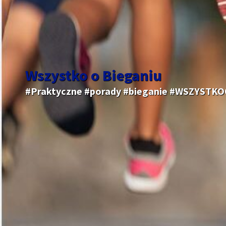
Wszystko o Bieganiu
#Praktyczne #porady #bieganie #WSZYSTK