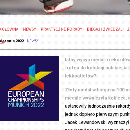
A GŁÓWNA
NEWSY
PRAKTYCZNE PORADY
BIEGAJ I ZWIEDZAJ
Z
sierpnia 2022 -
NEWSY
CJA
Istny wysyp medali i rekordó
trofea do kolekcji polskiej kr
lekkoatletów?
Złoty medal w biegu na 100 
medale wywalczyła kobieca,
ustanowiły jednocześnie rekord
jednak dopiero pierwszym punkt
Jacek Lewandowski wyznaczył 