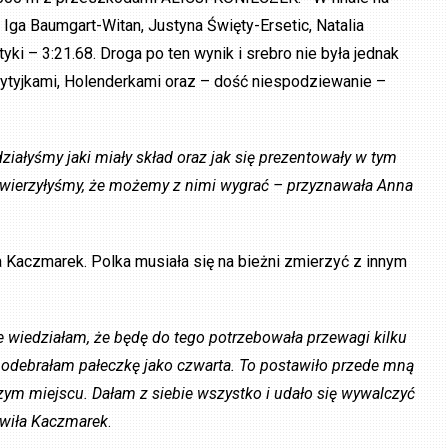
Iga Baumgart-Witan, Justyna Święty-Ersetic, Natalia
yki – 3:21.68. Droga po ten wynik i srebro nie była jednak
Brytyjkami, Holenderkami oraz – dość niespodziewanie –
iałyśmy jaki miały skład oraz jak się prezentowały w tym
 i wierzyłyśmy, że możemy z nimi wygrać – przyznawała Anna
a Kaczmarek. Polka musiała się na bieżni zmierzyć z innym
e wiedziałam, że będę do tego potrzebowała przewagi kilku
k odebrałam pałeczkę jako czwarta. To postawiło przede mną
zym miejscu. Dałam z siebie wszystko i udało się wywalczyć
ówiła Kaczmarek
.