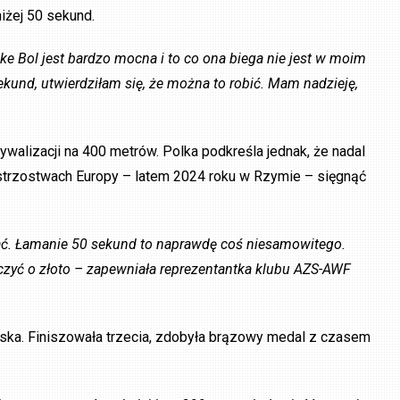
niżej 50 sekund.
e Bol jest bardzo mocna i to co ona biega nie jest w moim
ekund, utwierdziłam się, że można to robić. Mam nadzieję,
walizacji na 400 metrów. Polka podkreśla jednak, że nadal
mistrzostwach Europy – latem 2024 roku w Rzymie – sięgnąć
ać. Łamanie 50 sekund to naprawdę coś niesamowitego.
alczyć o złoto – zapewniała reprezentantka klubu AZS-AWF
ińska. Finiszowała trzecia, zdobyła brązowy medal z czasem