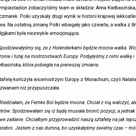
ympiastadion zobaczyliśmy team w składzie: Anna Kiełbasińska, 
czmarek. Polki uzyskały drugi wynik w historii krajowej lekkoatlet
twa. Na ostatnią zmianę Polki wbiegały jako czwarte, a walka z 
lgijkami była niezwykle emocjonująca.
Spodziewałyśmy się, że z Holenderkami będzie mocna walka. Widz
zonie i tutaj na mistrzostwach Europy. Podjęłyśmy z nimi walkę
ełbasińska, która pobiegła na pierwszej zmianie.
tafetę kończyła wicemistrzyni Europy z Monachium, czyli Natali
zwaniem niż przypuszczała.
Wiedziałam, że Femke Bol będzie mocna. Chciał z nią walczyć, al
trów. Spodziewałam się iż będę musiała bronić pozycji, a jedna
we zadanie. Chciałbym przyprowadzić naszą sztafetę na jak leps
 srebro. Jestem z nas dumna, bo uzyskałyśmy świetny czas – m