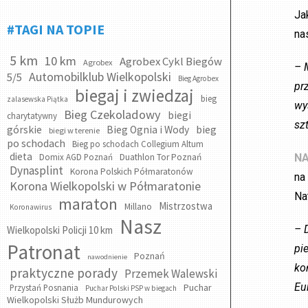
Ja
#TAGI NA TOPIE
na
5 km
10 km
Agrobex Cykl Biegów
Agrobex
– 
Automobilklub Wielkopolski
5/5
Bieg Agrobex
pr
biegaj i zwiedzaj
bieg
zalasewska Piątka
wy
Bieg Czekoladowy
biegi
charytatywny
sz
bieg
górskie
Bieg Ognia i Wody
biegi w terenie
po schodach
Bieg po schodach Collegium Altum
dieta
Domix AGD Poznań
Duathlon Tor Poznań
NA
Dynasplint
Korona Polskich Półmaratonów
na
Korona Wielkopolski w Półmaratonie
Na
maraton
Mistrzostwa
Millano
Koronawirus
Nasz
– 
Wielkopolski Policji 10 km
Patronat
pi
Poznań
nawodnienie
ko
praktyczne porady
Przemek Walewski
Eu
Puchar
Przystań Posnania
Puchar Polski PSP w biegach
Wielkopolski Służb Mundurowych