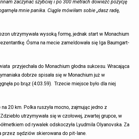
winnam zaczynać szybciej i po 300 metrach dowieźć pozycję
 ogarnęła mnie panika. Ciągle mówiłam sobie „dasz radę,
sezon utrzymywała wysoką formę, jednak start w Monachium
prezentantkę. Ósma na mecie zameldowała się Iga Baumgart-
świata przyjechała do Monachium głodna sukcesu. Wracająca
zymaniaka dobrze spisała się w Monachium już w
gnęła po brąz (4:03.59). Trzecie miejsce było dla niej
 na 20 km. Polka ruszyła mocno, zajmując jedno z
 Zdziebło utrzymywała się w czołowej, zwartej grupce, w
d półmetkiem od rywalek odskoczyła Lyudmila Olyanovska. Za
a przez sędziów skierowana do pit-lane.