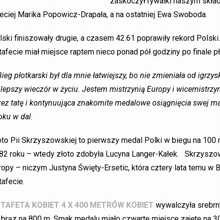
zaskoczył rywalki naszym skład
zeciej Marika Popowicz-Drapała, a na ostatniej Ewa Swoboda.
lski finiszowały drugie, a czasem 42.61 poprawiły rekord Polski
tafecie miał miejsce raptem nieco ponad pół godziny po finale 
Bieg płotkarski był dla mnie łatwiejszy, bo nie zmieniała od igrzys
jlepszy wieczór w życiu. Jestem mistrzynią Europy i wicemistrzyn
zez tatę i kontynuująca znakomite medalowe osiągnięcia swej ma
oku w dal.
oto Pii Skrzyszowskiej to pierwszy medal Polki w biegu na 100
82 roku – wtedy złoto zdobyła Lucyna Langer-Kałek. Skrzyszo
ropy – niczym Justyna Święty-Ersetic, która cztery lata temu w B
tafecie.
TAFETA KOBIET 4 X 400 METRÓW KOBIET
wywalczyła srebr
 brąz na 800 m. Smak medalu miało czwarte miejsce zajęte na