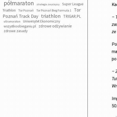
półmaraton
Super League
Ka
strategia zwycięzcy
Tor
Triathlon
Tor Poznań
Tor Poznań Bieg Formuła 1
triathlon
Poznań Track Day
TRIGAR.PL
– 
Uniwersytet Ekonomiczny
ultramaraton
za
zdrowe odżywianie
wszystkoobieganiu.pl
zdrowe zasady
że
Po
ma
po
– 
Tu
Wr
Im
50