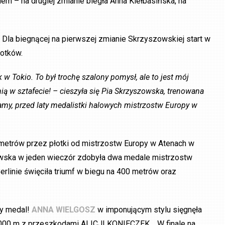
em – na drugiej zmianie biegła Anna Kiełbasińska, na
. Dla biegnącej na pierwszej zmianie Skrzyszowskiej start w
płotków.
k w Tokio. To był trochę szalony pomysł, ale to jest mój
ią w sztafecie! – cieszyła się Pia Skrzyszowska, trenowana
my, przed laty medalistki halowych mistrzostw Europy w
 metrów przez płotki od mistrzostw Europy w Atenach w
wska w jeden wieczór zdobyła dwa medale mistrzostw
erlinie święciła triumf w biegu na 400 metrów oraz
ny medal!
ANNA WIELGOSZ
w imponującym stylu sięgnęła
 3000 m z przeszkodami ALICJI KONIECZEK. W finale na