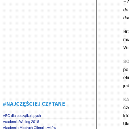
– 
do
da
Br
mi
Wi
SO
po
el
je
KA
#NAJCZĘŚCIEJ CZYTANE
cz
kt
ABC dla początkujących
Academic Writing 2018
Uk
Akademia Młodych Olimpijczyków