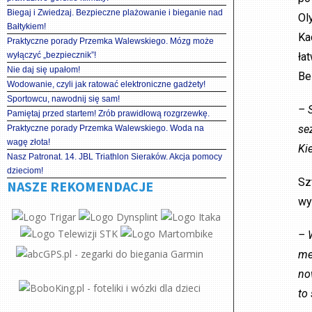
Biegaj i Zwiedzaj. Bezpieczne plażowanie i bieganie nad
Ol
Bałtykiem!
Ka
Praktyczne porady Przemka Walewskiego. Mózg może
wyłączyć „bezpiecznik”!
ła
Nie daj się upałom!
Be
Wodowanie, czyli jak ratować elektroniczne gadżety!
Sportowcu, nawodnij się sam!
– 
Pamiętaj przed startem! Zrób prawidłową rozgrzewkę.
se
Praktyczne porady Przemka Walewskiego. Woda na
wagę złota!
Ki
Nasz Patronat. 14. JBL Triathlon Sieraków. Akcja pomocy
dzieciom!
Sz
NASZE REKOMENDACJE
wy
– 
me
no
to