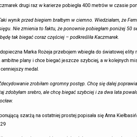
czmarek drugi raz w karierze pobiegła 400 metrów w czasie po
Taki wynik przed biegiem brałbym w ciemno. Wiedziałam, że Femk
sięgu. Nie zmienia to faktu, że ponownie pobiegłam poniżej 50 s
 będę tak biegać coraz częściej – podkreśliła Kaczmarek.
dopieczna Marka Rożeja przebojem wbiegła do światowej elity ry
 ambitne plany i chce biegać jeszcze szybciej, a w kolejnych 
 cenniejszy medal.
Zdecydowanie zrobiłam ogromny postęp. Chcę się dalej poprawi
taj zdobyłam srebro, ale chcę biegać szybciej i za dwa lata pow
ocław.
ponującą szarżą na ostatniej prostej popisała się Anna Kiełbas
.29