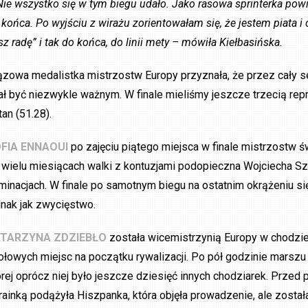
Nie wszystko się w tym biegu udało. Jako rasowa sprinterka po
 końca. Po wyjściu z wirażu zorientowałam się, że jestem piata i
sz radę” i tak do końca, do linii mety – mówiła Kiełbasińska.
ązowa medalistka mistrzostw Europy przyznała, że przez cały 
ał być niezwykle ważnym. W finale mieliśmy jeszcze trzecią re
tan (51.28).
FIA ENNAOUI
po zajęciu piątego miejsca w finale mistrzostw 
 wielu miesiącach walki z kontuzjami podopieczna Wojciecha S
iminacjach. W finale po samotnym biegu na ostatnim okrążeniu się
dnak jak zwycięstwo.
TARZYNA ZDZIEBŁO
została wicemistrzynią Europy w chodzie
ołowych miejsc na początku rywalizacji. Po pół godzinie marszu
órej oprócz niej było jeszcze dziesięć innych chodziarek. Prze
rainką podążyła Hiszpanka, która objęła prowadzenie, ale został