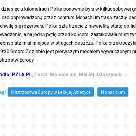
 dziesięciu kilometrach Polka ponownie była w kilkuosobowej g
ż nad poprowadzoną przez centrum Monachium trasą zaczął pad
 chwilę się rozerwała. Polka szła trzecia z niewielką startą do 
owadzenie, a na jedną pętlę przed końcem zaatakowała mistrzyni
eonsplatz miał miejsce w strugach deszczu. Polka przekroczyła
29:20.Srebro Zdziebło jest pierwszym medalem wywalczonym prz
strzostw Europy.
ódło: PZLA.PL
, Tekst: Monachium, Maciej Jałoszyński.
agi:
Mistrzostwa Europy w Lekkjej Atletyce
,
Monachium