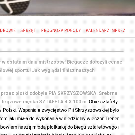
DROWIE
SPRZĘT
PROGNOZA POGODY
KALENDARZ IMPREZ
w w ostatnim dniu mistrzostw! Biegacze dołożyli cenne
ólowej sportu!
Jak wyglądał finisz naszych
m przez płotki zdobyła PIA SKRZYSZOWSKA. Srebrne
 a brązowe męska SZTAFETA 4 X 100 m.
Obie sztafety
y Polski. Wspaniałe zwycięstwo Pii Skrzyszowskiej było
em jaki miała do wykonania w niedzielny wieczór. Trener
bowiem naszą młodą płotkarkę do biegu sztafetowego i