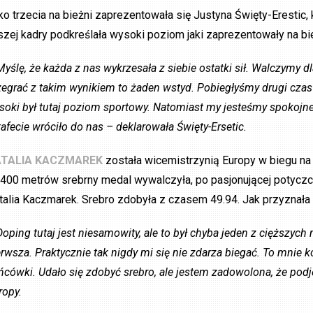
ko trzecia na bieżni zaprezentowała się Justyna Święty-Erestic, 
szej kadry podkreślała wysoki poziom jaki zaprezentowały na bi
Myślę, że każda z nas wykrzesała z siebie ostatki sił. Walczymy 
zegrać z takim wynikiem to żaden wstyd. Pobiegłyśmy drugi czas 
soki był tutaj poziom sportowy. Natomiast my jesteśmy spokojn
tafecie wróciło do nas – deklarowała Święty-Ersetic.
TALIA KACZMAREK
została wicemistrzynią Europy w biegu na
 400 metrów srebrny medal wywalczyła, po pasjonującej potycz
talia Kaczmarek. Srebro zdobyła z czasem 49.94. Jak przyznała
Doping tutaj jest niesamowity, ale to był chyba jeden z cięższyc
erwsza. Praktycznie tak nigdy mi się nie zdarza biegać. To mnie ko
ńcówki. Udało się zdobyć srebro, ale jestem zadowolona, że podj
ropy.