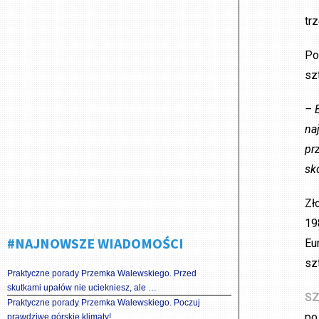
tr
Po
sz
– 
na
pr
sk
Zł
19
#NAJNOWSZE WIADOMOŚCI
Eu
sz
Praktyczne porady Przemka Walewskiego. Przed
skutkami upałów nie uciekniesz, ale …
SZ
Praktyczne porady Przemka Walewskiego. Poczuj
po
prawdziwe górskie klimaty!