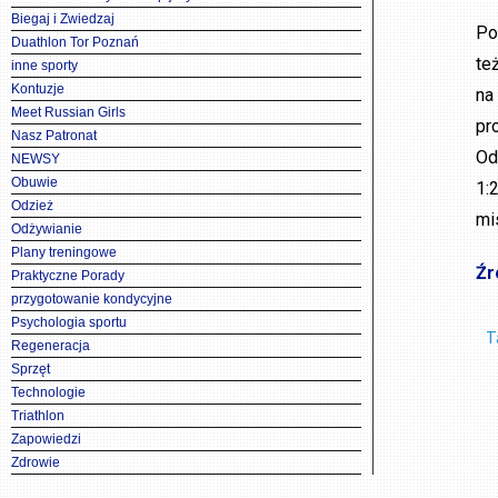
Biegaj i Zwiedzaj
Po
Duathlon Tor Poznań
te
inne sporty
Kontuzje
na
Meet Russian Girls
pr
Nasz Patronat
Od
NEWSY
Obuwie
1:
Odzież
mi
Odżywianie
Plany treningowe
Źr
Praktyczne Porady
przygotowanie kondycyjne
Psychologia sportu
T
Regeneracja
Sprzęt
Technologie
Triathlon
Zapowiedzi
Zdrowie