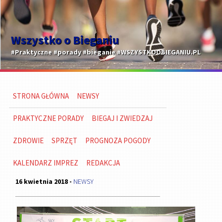
Wszystko o Bieganiu
#Praktyczne #porady #bieganie #WSZYSTKOOBIEGANIU.PL
STRONA GŁÓWNA
NEWSY
PRAKTYCZNE PORADY
BIEGAJ I ZWIEDZAJ
ZDROWIE
SPRZĘT
PROGNOZA POGODY
KALENDARZ IMPREZ
REDAKCJA
16 kwietnia 2018 -
NEWSY