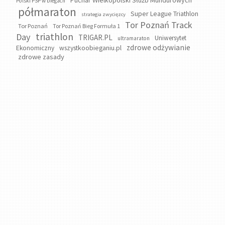
Puchar Wielkopolski Służb Mundurowych
Polski PSP w biegach
półmaraton
Super League Triathlon
strategia zwycięzcy
Tor Poznań Track
Tor Poznań
Tor Poznań Bieg Formuła 1
triathlon
Day
TRIGAR.PL
Uniwersytet
ultramaraton
zdrowe odżywianie
wszystkoobieganiu.pl
Ekonomiczny
zdrowe zasady