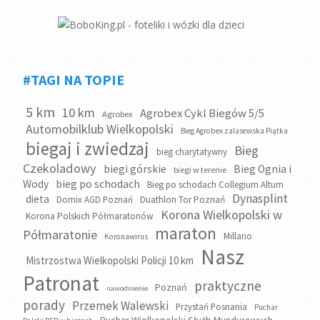
#TAGI NA TOPIE
5 km
10 km
Agrobex Cykl Biegów 5/5
Agrobex
Automobilklub Wielkopolski
Bieg Agrobex zalasewska Piątka
biegaj i zwiedzaj
Bieg
bieg charytatywny
Czekoladowy
biegi górskie
Bieg Ognia i
biegi w terenie
bieg po schodach
Wody
Bieg po schodach Collegium Altum
Dynasplint
dieta
Domix AGD Poznań
Duathlon Tor Poznań
Korona Wielkopolski w
Korona Polskich Półmaratonów
maraton
Półmaratonie
Millano
Koronawirus
Nasz
Mistrzostwa Wielkopolski Policji 10 km
Patronat
praktyczne
Poznań
nawodnienie
porady
Przemek Walewski
Przystań Posnania
Puchar