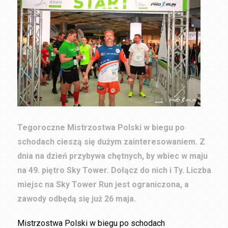
Tegoroczne Mistrzostwa Polski w biegu po
schodach cieszą się dużym zainteresowaniem. Z
dnia na dzień przybywa chętnych, by wbiec w maju
na 49. piętro Sky Tower. Dołącz do nich i Ty. Liczba
miejsc na Sky Tower Run jest ograniczona, a
zawody odbędą się już 26 maja.
Mistrzostwa Polski w biegu po schodach