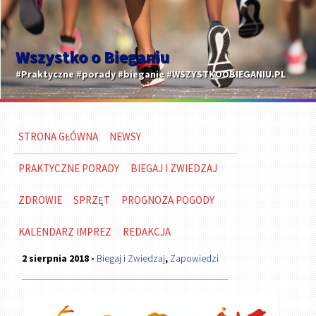
Wszystko o Bieganiu
#Praktyczne #porady #bieganie #WSZYSTKOOBIEGANIU.PL
STRONA GŁÓWNA
NEWSY
PRAKTYCZNE PORADY
BIEGAJ I ZWIEDZAJ
ZDROWIE
SPRZĘT
PROGNOZA POGODY
KALENDARZ IMPREZ
REDAKCJA
2 sierpnia 2018 -
Biegaj i Zwiedzaj
,
Zapowiedzi