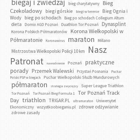
biegaj i zwiedzaj
Bieg
bieg charytatywny
Czekoladowy
biegi górskie
Bieg Ognia i
biegi w terenie
bieg po schodach
Wody
Bieg po schodach Collegium Altum
Dynasplint
dieta
Domix AGD Poznań
Duathlon Tor Poznań
Korona Wielkopolski w
Korona Polskich Półmaratonów
maraton
Półmaratonie
Millano
Koronawirus
Nasz
Mistrzostwa Wielkopolski Policji 10 km
Patronat
praktyczne
Poznań
nawodnienie
porady
Przemek Walewski
Przystań Posnania
Puchar
Puchar Wielkopolski Służb Mundurowych
Polski PSP w biegach
półmaraton
Super League Triathlon
strategia zwycięzcy
Tor Poznań Track
Tor Poznań
Tor Poznań Bieg Formuła 1
triathlon
Day
TRIGAR.PL
Uniwersytet
ultramaraton
zdrowe odżywianie
wszystkoobieganiu.pl
Ekonomiczny
zdrowe zasady