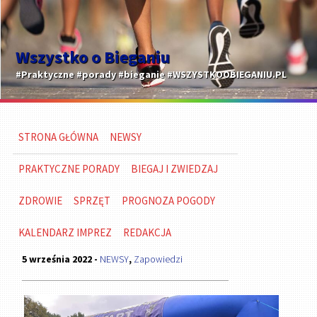
Wszystko o Bieganiu
#Praktyczne #porady #bieganie #WSZYSTKOOBIEGANIU.PL
STRONA GŁÓWNA
NEWSY
PRAKTYCZNE PORADY
BIEGAJ I ZWIEDZAJ
ZDROWIE
SPRZĘT
PROGNOZA POGODY
KALENDARZ IMPREZ
REDAKCJA
5 września 2022 -
NEWSY
,
Zapowiedzi