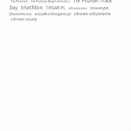
Tor Poznań Track
Tor Poznań
Tor Poznań Bieg Formuła 1
triathlon
Day
TRIGAR.PL
Uniwersytet
ultramaraton
zdrowe odżywianie
wszystkoobieganiu.pl
Ekonomiczny
zdrowe zasady