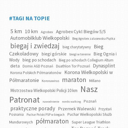
#TAGI NA TOPIE
5 km
10 km
Agrobex Cykl Biegów 5/5
Agrobex
Automobilklub Wielkopolski
Bieg Agrobex zalasewska Piątka
biegaj i zwiedzaj
Bieg
bieg charytatywny
Czekoladowy
biegi górskie
Bieg Ognia i
biegi w terenie
bieg po schodach
Wody
Bieg po schodach Collegium Altum
Dynasplint
dieta
Domix AGD Poznań
Duathlon Tor Poznań
Korona Wielkopolski w
Korona Polskich Półmaratonów
maraton
Półmaratonie
Millano
Koronawirus
Nasz
Mistrzostwa Wielkopolski Policji 10 km
Patronat
Poznań
nawodnienie
nordic walking
praktyczne porady
Przemek Walewski
Przystań
Puchar Wielkopolski Służb
Posnania
Puchar Polski PSP w biegach
półmaraton
Mundurowych
Super League Triathlon