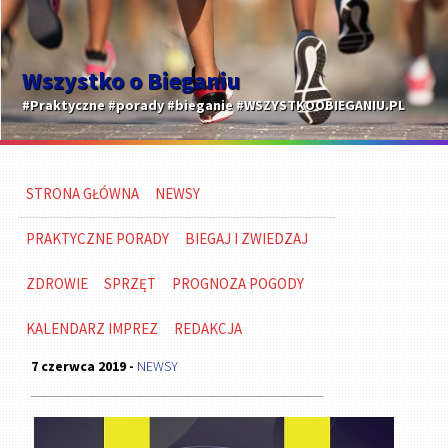
Wszystko o Bieganiu
#Praktyczne #porady #bieganie #WSZYSTKOOBIEGANIU.PL
STRONA GŁÓWNA
NEWSY
PRAKTYCZNE PORADY
BIEGAJ I ZWIEDZAJ
ZDROWIE
SPRZĘT
PROGNOZA POGODY
KALENDARZ IMPREZ
REDAKCJA
7 czerwca 2019 -
NEWSY