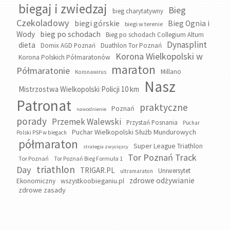
biegaj i zwiedzaj
Bieg
bieg charytatywny
Czekoladowy
biegi górskie
Bieg Ognia i
biegi w terenie
bieg po schodach
Wody
Bieg po schodach Collegium Altum
Dynasplint
dieta
Domix AGD Poznań
Duathlon Tor Poznań
Korona Wielkopolski w
Korona Polskich Półmaratonów
maraton
Półmaratonie
Millano
Koronawirus
Nasz
Mistrzostwa Wielkopolski Policji 10 km
Patronat
praktyczne
Poznań
nawodnienie
porady
Przemek Walewski
Przystań Posnania
Puchar
Puchar Wielkopolski Służb Mundurowych
Polski PSP w biegach
półmaraton
Super League Triathlon
strategia zwycięzcy
Tor Poznań Track
Tor Poznań
Tor Poznań Bieg Formuła 1
triathlon
Day
TRIGAR.PL
Uniwersytet
ultramaraton
zdrowe odżywianie
wszystkoobieganiu.pl
Ekonomiczny
zdrowe zasady