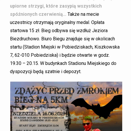
upiorne strzygi, które zasypią wszystkich
spóźnionych czerwienią…
Także na mecie
uczestnicy otrzymają oryginalny medal. Opłata
startowa 15 zł. Bieg odbywa się wzdłuż Jeziora
Biezdruchowo. Biuro Biegu znajduje się w okolicach
startu (Stadion Miejski w Pobiedziskach, Kiszkowska
7, 62-010 Pobiedziska) i będzie otwarte w godz.
19.30 – 20.15. W budynkach Stadionu Miejskiego do
dyspozycji będą szatnie i depozyt.