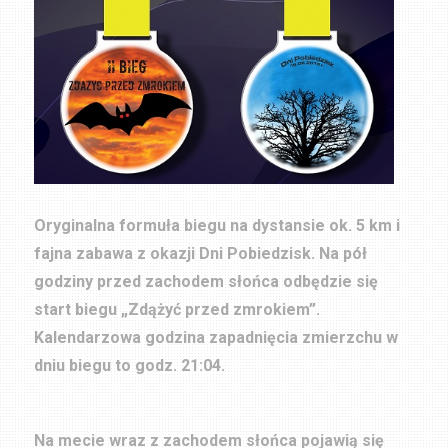
Oryginalna formuła biegu na dystansie ok. 5 km i
fajna zabawa z okazji Dni Pobiedzisk. Na pół
godziny przed zachodem słońca odbędzie się
start biegu „Zdążyć przed zmrokiem”.
Kalendarzowa godzina zapadnięcia zmierzchu w
dniu biegu to godz. 21:04.
Na mecie wraz z zachodem słońca pojawią się