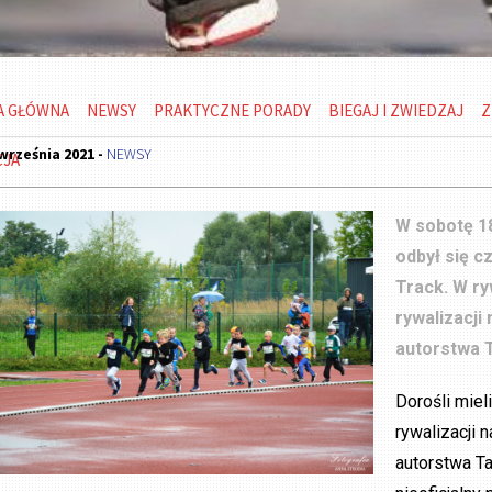
A GŁÓWNA
NEWSY
PRAKTYCZNE PORADY
BIEGAJ I ZWIEDZAJ
Z
września 2021 -
NEWSY
CJA
W sobotę 18
odbył się c
Track. W ry
rywalizacji
autorstwa T
Dorośli mie
rywalizacji 
autorstwa Ta