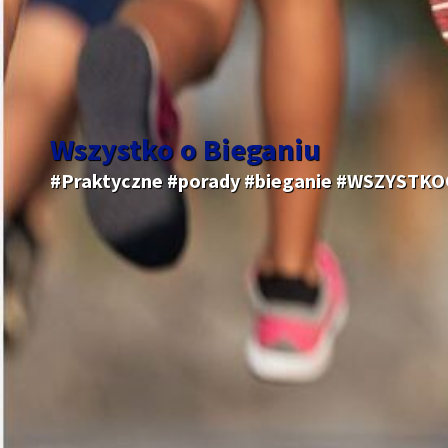
Wszystko o Bieganiu
#Praktyczne #porady #bieganie #WSZYSTK