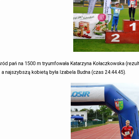
ród pań na 1500 m tryumfowała Katarzyna Kołaczkowska (rezult
l, a najszybszą kobietą była Izabela Budna (czas 24:44.45).