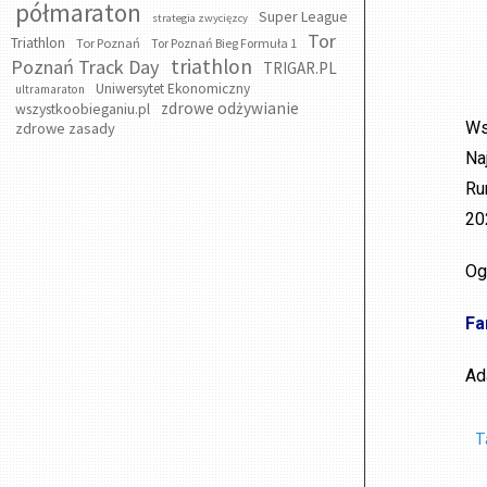
półmaraton
Super League
strategia zwycięzcy
Tor
Triathlon
Tor Poznań
Tor Poznań Bieg Formuła 1
triathlon
Poznań Track Day
TRIGAR.PL
Uniwersytet Ekonomiczny
ultramaraton
zdrowe odżywianie
wszystkoobieganiu.pl
Ws
zdrowe zasady
Na
Ru
20
Og
Fa
Ad
T