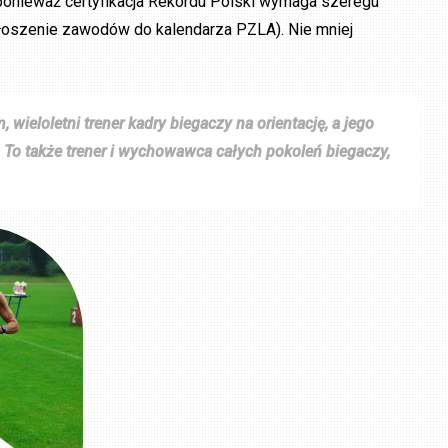
 ponieważ certyfikacja Rekordu Polski wymaga szeregu
głoszenie zawodów do kalendarza PZLA). Nie mniej
ieloletni trener kadry biegaczy na orientację, a jego
 To także trener i wychowawca całych pokoleń biegaczy,