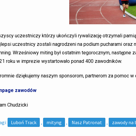
zyscy uczestniczy którzy ukończyli rywalizację otrzymali pami
jlepsi uczestnicy zostali nagrodzeni na podium pucharami oraz 
nning. Wrześniowy miting był ostatnim tegorocznym, następne 
21 roku w imprezie wystartowało ponad 400 zawodników.
romnie dziękujemy naszym sponsorom, partnerom za pomoc w o
npage zawodów
am Chudzicki
agi:
Luboń Track
,
mityng
,
Nasz Patronat
,
zawody na b