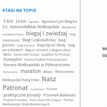
#TAGI NA TOPIE
5 km
10 km
Agrobex Cykl Biegów
Agrobex
Automobilklub Wielkopolski
5/5
Bieg Agrobex
biegaj i zwiedzaj
bieg
zalasewska Piątka
Bieg Czekoladowy
biegi
charytatywny
bieg
górskie
Bieg Ognia i Wody
biegi w terenie
Wś
po schodach
Bieg po schodach Collegium Altum
dieta
Domix AGD Poznań
Duathlon Tor Poznań
Gi
Dynasplint
Korona Polskich Półmaratonów
Korona Wielkopolski w Półmaratonie
maraton
Mistrzostwa
Millano
Koronawirus
Nasz
Wielkopolski Policji 10 km
Patronat
Poznań
nawodnienie
praktyczne porady
Przemek Walewski
Puchar
Przystań Posnania
Puchar Polski PSP w biegach
Wielkopolski Służb Mundurowych