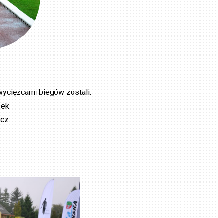
wycięzcami biegów zostali:
zek
icz