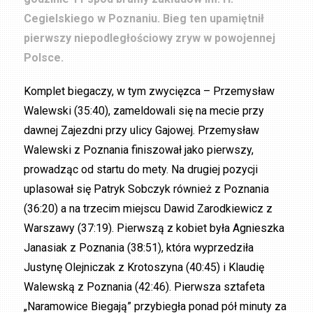
Cegielskiego w Poznaniu. Bieg ten upamiętnił
pierwszy niepodległościowy zryw w powojennej
Polsce.
Komplet biegaczy, w tym zwycięzca – Przemysław
Walewski (35:40), zameldowali się na mecie przy
dawnej Zajezdni przy ulicy Gajowej. Przemysław
Walewski z Poznania finiszował jako pierwszy,
prowadząc od startu do mety. Na drugiej pozycji
uplasował się Patryk Sobczyk również z Poznania
(36:20) a na trzecim miejscu Dawid Zarodkiewicz z
Warszawy (37:19). Pierwszą z kobiet była Agnieszka
Janasiak z Poznania (38:51), która wyprzedziła
Justynę Olejniczak z Krotoszyna (40:45) i Klaudię
Walewską z Poznania (42:46). Pierwsza sztafeta
„Naramowice Biegają” przybiegła ponad pół minuty za