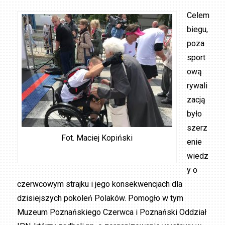
Celem
biegu,
poza
sport
ową
rywali
zacją
było
szerz
Fot. Maciej Kopiński
enie
wiedz
y o
czerwcowym strajku i jego konsekwencjach dla
dzisiejszych pokoleń Polaków. Pomogło w tym
Muzeum Poznańskiego Czerwca i Poznański Oddział