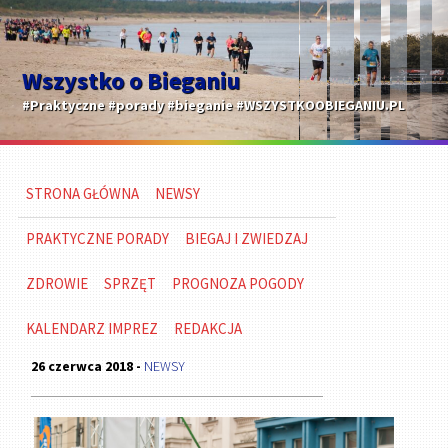
Wszystko o Bieganiu
#Praktyczne #porady #bieganie #WSZYSTKOOBIEGANIU.PL
STRONA GŁÓWNA
NEWSY
PRAKTYCZNE PORADY
BIEGAJ I ZWIEDZAJ
ZDROWIE
SPRZĘT
PROGNOZA POGODY
KALENDARZ IMPREZ
REDAKCJA
26 czerwca 2018 -
NEWSY