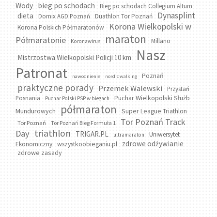
bieg po schodach
Wody
Bieg po schodach Collegium Altum
Dynasplint
dieta
Domix AGD Poznań
Duathlon Tor Poznań
Korona Wielkopolski w
Korona Polskich Półmaratonów
maraton
Półmaratonie
Millano
Koronawirus
Nasz
Mistrzostwa Wielkopolski Policji 10 km
Patronat
Poznań
nawodnienie
nordic walking
praktyczne porady
Przemek Walewski
Przystań
Puchar Wielkopolski Służb
Posnania
Puchar Polski PSP w biegach
półmaraton
Mundurowych
Super League Triathlon
Tor Poznań Track
Tor Poznań
Tor Poznań Bieg Formuła 1
triathlon
Day
TRIGAR.PL
Uniwersytet
ultramaraton
zdrowe odżywianie
wszystkoobieganiu.pl
Ekonomiczny
zdrowe zasady