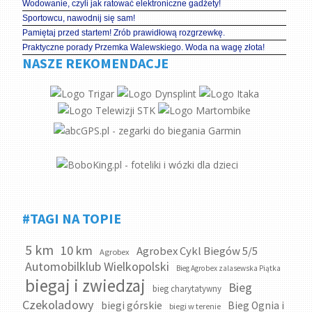
Wodowanie, czyli jak ratować elektroniczne gadżety!
Sportowcu, nawodnij się sam!
Pamiętaj przed startem! Zrób prawidłową rozgrzewkę.
Praktyczne porady Przemka Walewskiego. Woda na wagę złota!
NASZE REKOMENDACJE
#TAGI NA TOPIE
5 km
10 km
Agrobex Cykl Biegów 5/5
Agrobex
Automobilklub Wielkopolski
Bieg Agrobex zalasewska Piątka
biegaj i zwiedzaj
Bieg
bieg charytatywny
Czekoladowy
biegi górskie
Bieg Ognia i
biegi w terenie