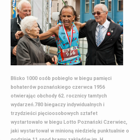
Blisko 1000 osób pobiegło w biegu pamięci
bohaterów poznańskiego czerwca 1956
otwierając obchody 62. rocznicy tamtych
wydarzeń.780 biegaczy indywidualnych i
trzydzieści pięcioosobowych sztafet
wystartowało w biegu Lotto Poznański Czerwiec,
jaki wystartował w minioną niedzielę punktualnie o
godzinie 11 spod bramy zakładów im. H.