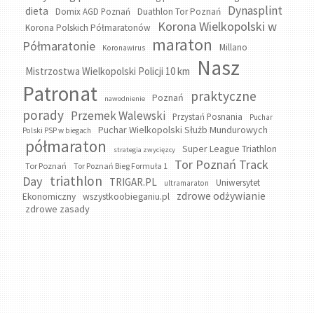
Dynasplint
dieta
Domix AGD Poznań
Duathlon Tor Poznań
Korona Wielkopolski w
Korona Polskich Półmaratonów
maraton
Półmaratonie
Millano
Koronawirus
Nasz
Mistrzostwa Wielkopolski Policji 10 km
Patronat
praktyczne
Poznań
nawodnienie
porady
Przemek Walewski
Przystań Posnania
Puchar
Puchar Wielkopolski Służb Mundurowych
Polski PSP w biegach
półmaraton
Super League Triathlon
strategia zwycięzcy
Tor Poznań Track
Tor Poznań
Tor Poznań Bieg Formuła 1
triathlon
Day
TRIGAR.PL
Uniwersytet
ultramaraton
zdrowe odżywianie
wszystkoobieganiu.pl
Ekonomiczny
zdrowe zasady