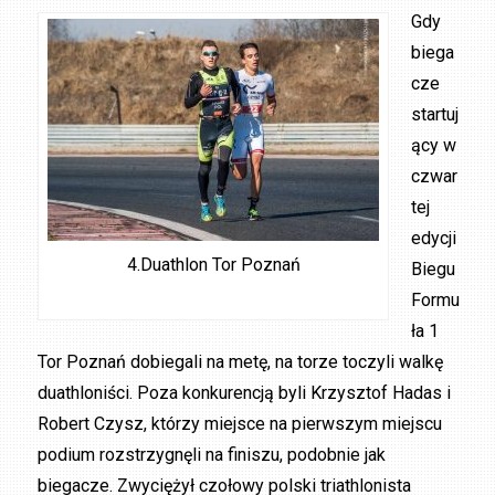
Gdy
biega
cze
startuj
ący w
czwar
tej
edycji
4.Duathlon Tor Poznań
Biegu
Formu
ła 1
Tor Poznań dobiegali na metę, na torze toczyli walkę
duathloniści. Poza konkurencją byli Krzysztof Hadas i
Robert Czysz, którzy miejsce na pierwszym miejscu
podium rozstrzygnęli na finiszu, podobnie jak
biegacze. Zwyciężył czołowy polski triathlonista