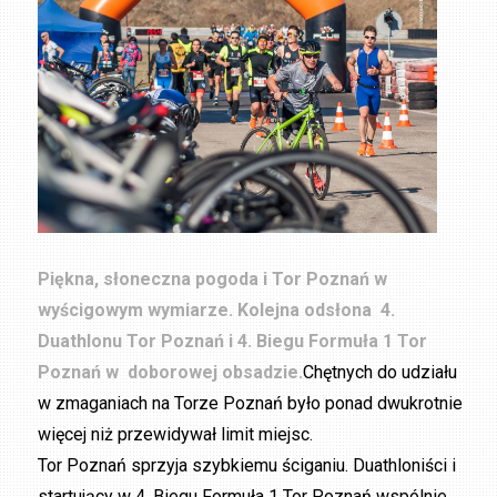
Piękna, słoneczna pogoda i Tor Poznań w
wyścigowym wymiarze. Kolejna odsłona 4.
Duathlonu Tor Poznań i 4. Biegu Formuła 1 Tor
Poznań w doborowej obsadzie.
Chętnych do udziału
w zmaganiach na Torze Poznań było ponad dwukrotnie
więcej niż przewidywał limit miejsc.
Tor Poznań sprzyja szybkiemu ściganiu. Duathloniści i
startujący w 4. Biegu Formuła 1 Tor Poznań wspólnie