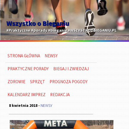
Wszystko o Bieganiu
#Praktyczne #porady #bieganie #WSZYSTKOOBIEGANIU.PL
STRONA GŁÓWNA
NEWSY
PRAKTYCZNE PORADY
BIEGAJ I ZWIEDZAJ
ZDROWIE
SPRZĘT
PROGNOZA POGODY
KALENDARZ IMPREZ
REDAKCJA
8 kwietnia 2018 -
NEWSY