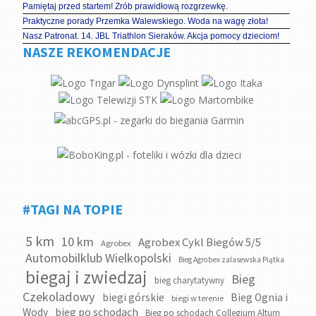
Pamiętaj przed startem! Zrób prawidłową rozgrzewkę.
Praktyczne porady Przemka Walewskiego. Woda na wagę złota!
Nasz Patronat. 14. JBL Triathlon Sieraków. Akcja pomocy dzieciom!
NASZE REKOMENDACJE
#TAGI NA TOPIE
5 km
10 km
Agrobex Cykl Biegów 5/5
Agrobex
Automobilklub Wielkopolski
Bieg Agrobex zalasewska Piątka
biegaj i zwiedzaj
Bieg
bieg charytatywny
Czekoladowy
biegi górskie
Bieg Ognia i
biegi w terenie
bieg po schodach
Wody
Bieg po schodach Collegium Altum