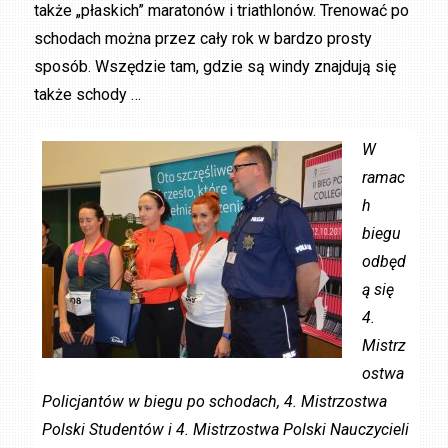
także „płaskich” maratonów i triathlonów. Trenować po
schodach można przez cały rok w bardzo prosty
sposób. Wszędzie tam, gdzie są windy znajdują się
także schody …
W
ramac
h
biegu
odbęd
ą się
4.
Mistrz
ostwa
Policjantów w biegu po schodach, 4. Mistrzostwa
Polski Studentów i 4. Mistrzostwa Polski Nauczycieli