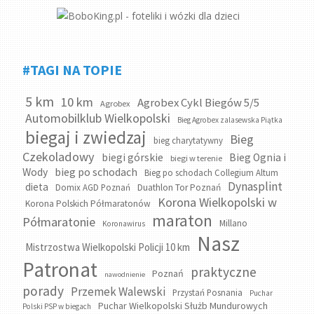
#TAGI NA TOPIE
5 km
10 km
Agrobex Cykl Biegów 5/5
Agrobex
Automobilklub Wielkopolski
Bieg Agrobex zalasewska Piątka
biegaj i zwiedzaj
Bieg
bieg charytatywny
Czekoladowy
biegi górskie
Bieg Ognia i
biegi w terenie
bieg po schodach
Wody
Bieg po schodach Collegium Altum
Dynasplint
dieta
Domix AGD Poznań
Duathlon Tor Poznań
Korona Wielkopolski w
Korona Polskich Półmaratonów
maraton
Półmaratonie
Millano
Koronawirus
Nasz
Mistrzostwa Wielkopolski Policji 10 km
Patronat
praktyczne
Poznań
nawodnienie
porady
Przemek Walewski
Przystań Posnania
Puchar
Puchar Wielkopolski Służb Mundurowych
Polski PSP w biegach