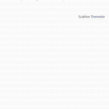
Szablon
ThemeIsle