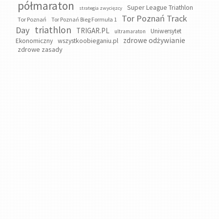
półmaraton
Super League Triathlon
strategia zwycięzcy
Tor Poznań Track
Tor Poznań
Tor Poznań Bieg Formuła 1
triathlon
Day
TRIGAR.PL
Uniwersytet
ultramaraton
zdrowe odżywianie
wszystkoobieganiu.pl
Ekonomiczny
zdrowe zasady