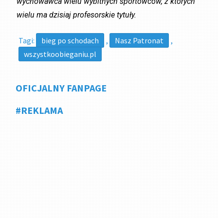
wychowawca wielu wybitnych sportowców, z których
wielu ma dzisiaj profesorskie tytuły.
Tagi:
bieg po schodach
,
Nasz Patronat
,
wszystkoobieganiu.pl
OFICJALNY FANPAGE
#REKLAMA