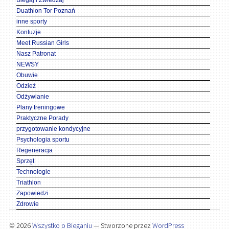
Duathlon Tor Poznań
inne sporty
Kontuzje
Meet Russian Girls
Nasz Patronat
NEWSY
Obuwie
Odzież
Odżywianie
Plany treningowe
Praktyczne Porady
przygotowanie kondycyjne
Psychologia sportu
Regeneracja
Sprzęt
Technologie
Triathlon
Zapowiedzi
Zdrowie
© 2026
Wszystko o Bieganiu
— Stworzone przez
WordPress