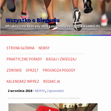
Wszystko o Bieganiu
#Praktyczne #porady #bieganie #WSZYSTKOOBIEGANIU.PL
STRONA GŁÓWNA
NEWSY
PRAKTYCZNE PORADY
BIEGAJ I ZWIEDZAJ
ZDROWIE
SPRZĘT
PROGNOZA POGODY
KALENDARZ IMPREZ
REDAKCJA
2 września 2018 -
NEWSY
,
Zapowiedzi