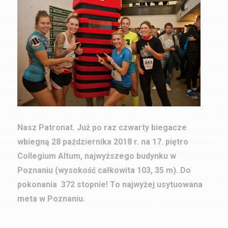
Nasz Patronat. Już po raz czwarty biegacze
wbiegną 28 października 2018 r. na 17. piętro
Collegium Altum, najwyższego budynku w
Poznaniu (wysokość całkowita 103, 35 m). Do
pokonania 372 stopnie! To najwyżej usytuowana
meta w Poznaniu.