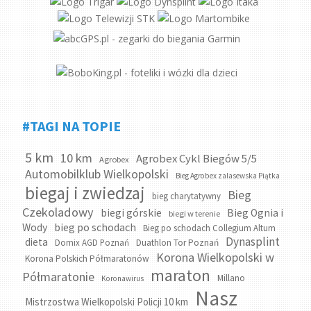
#TAGI NA TOPIE
5 km
10 km
Agrobex Cykl Biegów 5/5
Agrobex
Automobilklub Wielkopolski
Bieg Agrobex zalasewska Piątka
biegaj i zwiedzaj
Bieg
bieg charytatywny
Czekoladowy
biegi górskie
Bieg Ognia i
biegi w terenie
bieg po schodach
Wody
Bieg po schodach Collegium Altum
Dynasplint
dieta
Domix AGD Poznań
Duathlon Tor Poznań
Korona Wielkopolski w
Korona Polskich Półmaratonów
maraton
Półmaratonie
Millano
Koronawirus
Nasz
Mistrzostwa Wielkopolski Policji 10 km