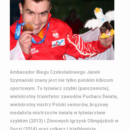
Ambasador Biegu Czekoladowego Janek
Szymański znany jest nie tylko polskim kibicom
sportowym. To łyżwiarz szybki (panczenista),
wielokrotny triumfator zawodów Pucharu Świata,
wielokrotny mistrz Polski seniorów, brązowy
medalista mistrzostw świata w łyżwiarstwie
szybkim (2013) i Zimowych Igrzysk Olimpijskich w
Soczi (2014) oraz rolkarz i triathlonista.