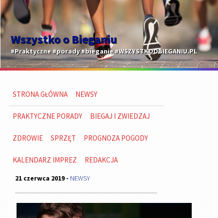
Wszystko o Bieganiu
#Praktyczne #porady #bieganie #WSZYSTKOOBIEGANIU.PL
STRONA GŁÓWNA
NEWSY
PRAKTYCZNE PORADY
BIEGAJ I ZWIEDZAJ
ZDROWIE
SPRZĘT
PROGNOZA POGODY
KALENDARZ IMPREZ
REDAKCJA
21 czerwca 2019 -
NEWSY