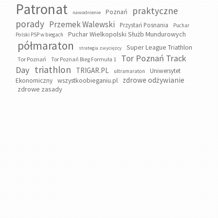
Patronat
praktyczne
Poznań
nawodnienie
porady
Przemek Walewski
Przystań Posnania
Puchar
Puchar Wielkopolski Służb Mundurowych
Polski PSP w biegach
półmaraton
Super League Triathlon
strategia zwycięzcy
Tor Poznań Track
Tor Poznań
Tor Poznań Bieg Formuła 1
triathlon
Day
TRIGAR.PL
Uniwersytet
ultramaraton
zdrowe odżywianie
wszystkoobieganiu.pl
Ekonomiczny
zdrowe zasady