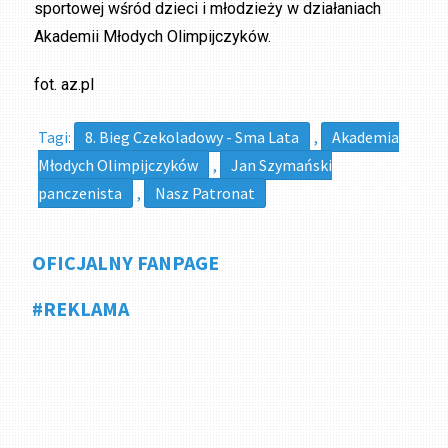
sportowej wśród dzieci i młodzieży w działaniach
Akademii Młodych Olimpijczyków.
fot. az.pl
Tagi:
8. Bieg Czekoladowy - Sma Lata
,
Akademia
Młodych Olimpijczyków
,
Jan Szymański
panczenista
,
Nasz Patronat
OFICJALNY FANPAGE
#REKLAMA