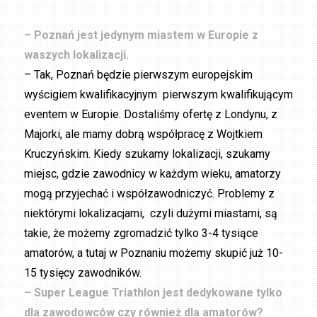
– Poznań jest jedynym miastem w Europie z
waszych lokalizacji.
– Tak, Poznań będzie pierwszym europejskim
wyścigiem kwalifikacyjnym pierwszym kwalifikującym
eventem w Europie. Dostaliśmy ofertę z Londynu, z
Majorki, ale mamy dobrą współpracę z Wojtkiem
Kruczyńskim. Kiedy szukamy lokalizacji, szukamy
miejsc, gdzie zawodnicy w każdym wieku, amatorzy
mogą przyjechać i współzawodniczyć. Problemy z
niektórymi lokalizacjami, czyli dużymi miastami, są
takie, że możemy zgromadzić tylko 3-4 tysiące
amatorów, a tutaj w Poznaniu możemy skupić już 10-
15 tysięcy zawodników.
– Super League Triathlon jest dedykowane tylko
dla zawodowców czy również dla amatorów?