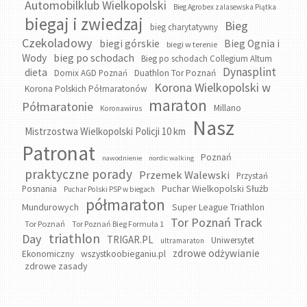
Automobilklub Wielkopolski
Bieg Agrobex zalasewska Piątka
biegaj i zwiedzaj
Bieg
bieg charytatywny
Czekoladowy
biegi górskie
Bieg Ognia i
biegi w terenie
bieg po schodach
Wody
Bieg po schodach Collegium Altum
Dynasplint
dieta
Domix AGD Poznań
Duathlon Tor Poznań
Korona Wielkopolski w
Korona Polskich Półmaratonów
maraton
Półmaratonie
Millano
Koronawirus
Nasz
Mistrzostwa Wielkopolski Policji 10 km
Patronat
Poznań
nawodnienie
nordic walking
praktyczne porady
Przemek Walewski
Przystań
Puchar Wielkopolski Służb
Posnania
Puchar Polski PSP w biegach
półmaraton
Mundurowych
Super League Triathlon
Tor Poznań Track
Tor Poznań
Tor Poznań Bieg Formuła 1
triathlon
Day
TRIGAR.PL
Uniwersytet
ultramaraton
zdrowe odżywianie
wszystkoobieganiu.pl
Ekonomiczny
zdrowe zasady