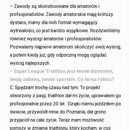
– Zawody są skonstruowane dla amatorów i
profesjonalistów. Zawody amatorskie mają krótszy
dystans, mamy dla nich format wymagający
wytrwałości, co jest bardzo wyjątkowe. Rozdzieliliśmy
również wyścigi amatorów i profesjonalistów.
Pozwalamy najpierw amatorom skończyć swój wyścig,
a potem kiedy już, gdy odpoczną mogą oglądać
wyścig najlepszych.
– Super League Triathlon jest twoim biznesem,
twoją zabawą, twoim sportem. Co teraz robisz?
C: Spędzam trochę czasu nad tym. To projekt
stworzony z pasji, triathlon dał mi życie, uprawiałem go
profesjonalnie przez 20 lat. Dzięki niemu jeździłem po
świecie, przywiódł mnie do Poznania, dał grono
przyjaciół na całe życie. Teraz mam możliwość
pomocy w zmianie triathlonu, który kocham, w coś