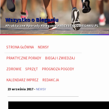
Wszystko o Bieganiu
#Praktyczne #porady #bieganie #WSZYSTKOOBIEGANIU.PL
STRONA GŁÓWNA
NEWSY
PRAKTYCZNE PORADY
BIEGAJ I ZWIEDZAJ
ZDROWIE
SPRZĘT
PROGNOZA POGODY
KALENDARZ IMPREZ
REDAKCJA
23 września 2017 -
NEWSY