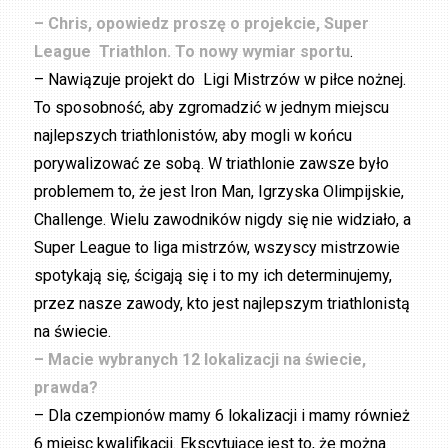
– Chris, opowiedz proszę o projekcie, Super
League Triathlon. To nowy wymiar sportu
.
– Nawiązuje projekt do Ligi Mistrzów w piłce nożnej.
To sposobność, aby zgromadzić w jednym miejscu
najlepszych triathlonistów, aby mogli w końcu
porywalizować ze sobą. W triathlonie zawsze było
problemem to, że jest Iron Man, Igrzyska Olimpijskie,
Challenge. Wielu zawodników nigdy się nie widziało, a
Super League to liga mistrzów, wszyscy mistrzowie
spotykają się, ścigają się i to my ich determinujemy,
przez nasze zawody, kto jest najlepszym triathlonistą
na świecie.
– Macie wybranych 12 lokalizacji na świecie,
prawda?
– Dla czempionów mamy 6 lokalizacji i mamy również
6 miejsc kwalifikacji. Ekscytujące jest to, że można