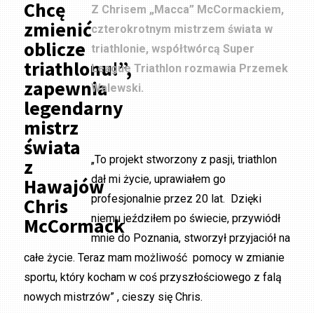
Chcę
Z Chrisem „Macca” McCormackiem,
zmienić
czterokrotnym mistrzem świata w
oblicze
triathlonie, współtwórcą Super
triathlonu!”,
League Triathlon rozmawia Przemek
zapewnia
Walewski.
legendarny
mistrz
świata
„To projekt stworzony z pasji, triathlon
z
dał mi życie, uprawiałem go
Hawajów
profesjonalnie przez 20 lat. Dzięki
Chris
niemu jeździłem po świecie, przywiódł
McCormack
mnie do Poznania, stworzył przyjaciół na
całe życie. Teraz mam możliwość pomocy w zmianie
sportu, który kocham w coś przyszłościowego z falą
nowych mistrzów” , cieszy się Chris.