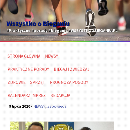
Wszystko o Bieganiu
#Praktyczne #porady #bieganie #WSZYSTKOOBIEGANIU.PL
STRONA GŁÓWNA
NEWSY
PRAKTYCZNE PORADY
BIEGAJ I ZWIEDZAJ
ZDROWIE
SPRZĘT
PROGNOZA POGODY
KALENDARZ IMPREZ
REDAKCJA
9 lipca 2020 -
NEWSY
,
Zapowiedzi