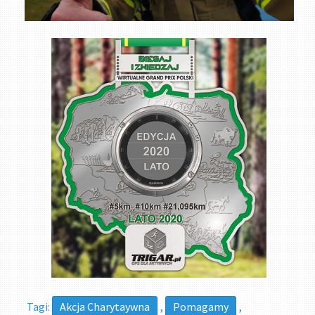
Tagi:
Akcja Charytaywna
,
Pomagamy
,