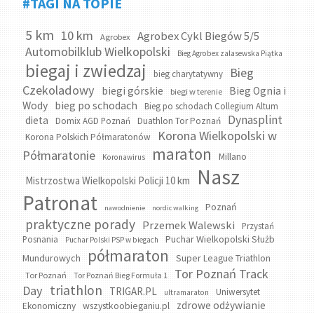
#TAGI NA TOPIE
5 km
10 km
Agrobex Cykl Biegów 5/5
Agrobex
Automobilklub Wielkopolski
Bieg Agrobex zalasewska Piątka
biegaj i zwiedzaj
Bieg
bieg charytatywny
Czekoladowy
biegi górskie
Bieg Ognia i
biegi w terenie
bieg po schodach
Wody
Bieg po schodach Collegium Altum
Dynasplint
dieta
Domix AGD Poznań
Duathlon Tor Poznań
Korona Wielkopolski w
Korona Polskich Półmaratonów
maraton
Półmaratonie
Millano
Koronawirus
Nasz
Mistrzostwa Wielkopolski Policji 10 km
Patronat
Poznań
nawodnienie
nordic walking
praktyczne porady
Przemek Walewski
Przystań
Puchar Wielkopolski Służb
Posnania
Puchar Polski PSP w biegach
półmaraton
Mundurowych
Super League Triathlon
Tor Poznań Track
Tor Poznań
Tor Poznań Bieg Formuła 1
triathlon
Day
TRIGAR.PL
Uniwersytet
ultramaraton
zdrowe odżywianie
wszystkoobieganiu.pl
Ekonomiczny