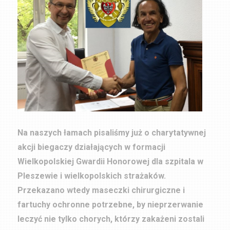
Na naszych łamach pisaliśmy już o charytatywnej
akcji biegaczy działających w formacji
Wielkopolskiej Gwardii Honorowej dla szpitala w
Pleszewie i wielkopolskich strażaków.
Przekazano wtedy maseczki chirurgiczne i
fartuchy ochronne potrzebne, by nieprzerwanie
leczyć nie tylko chorych, którzy zakażeni zostali