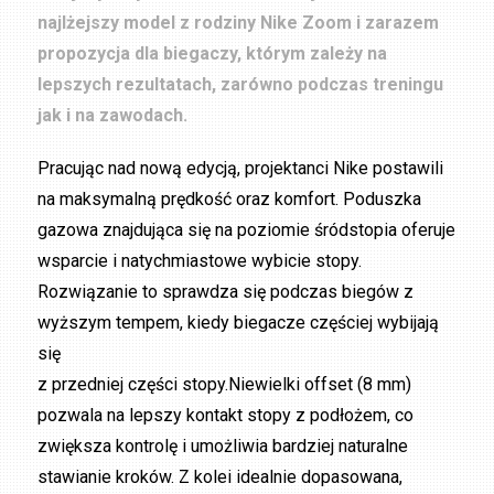
najlżejszy model z rodziny Nike Zoom i zarazem
propozycja dla biegaczy, którym zależy na
lepszych rezultatach, zarówno podczas treningu
jak i na zawodach.
Pracując nad nową edycją, projektanci Nike postawili
na maksymalną prędkość oraz komfort. Poduszka
gazowa znajdująca się na poziomie śródstopia oferuje
wsparcie i natychmiastowe wybicie stopy.
Rozwiązanie to sprawdza się podczas biegów z
wyższym tempem, kiedy biegacze częściej wybijają
się
z przedniej części stopy.Niewielki offset (8 mm)
pozwala na lepszy kontakt stopy z podłożem, co
zwiększa kontrolę i umożliwia bardziej naturalne
stawianie kroków. Z kolei idealnie dopasowana,