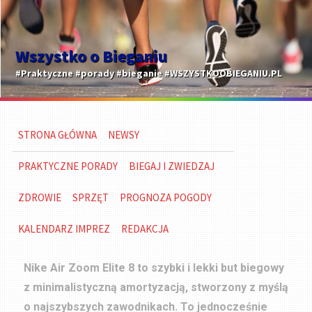
Wszystko o Bieganiu
#Praktyczne #porady #bieganie #WSZYSTKOOBIEGANIU.PL
STRONA GŁÓWNA
NEWSY
PRAKTYCZNE PORADY
BIEGAJ I ZWIEDZAJ
ZDROWIE
SPRZĘT
PROGNOZA POGODY
KALENDARZ IMPREZ
REDAKCJA
Nike Air Zoom Elite 8 to szybki i lekki but biegowy
z minimalistyczną amortyzacją, stworzony z myślą
o najszybszych zawodnikach. To jednocześnie