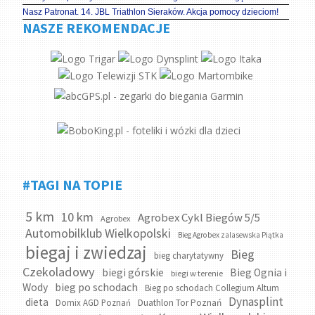
Nasz Patronat. 14. JBL Triathlon Sieraków. Akcja pomocy dzieciom!
NASZE REKOMENDACJE
#TAGI NA TOPIE
5 km
10 km
Agrobex Cykl Biegów 5/5
Agrobex
Automobilklub Wielkopolski
Bieg Agrobex zalasewska Piątka
biegaj i zwiedzaj
Bieg
bieg charytatywny
Czekoladowy
biegi górskie
Bieg Ognia i
biegi w terenie
bieg po schodach
Wody
Bieg po schodach Collegium Altum
Dynasplint
dieta
Domix AGD Poznań
Duathlon Tor Poznań