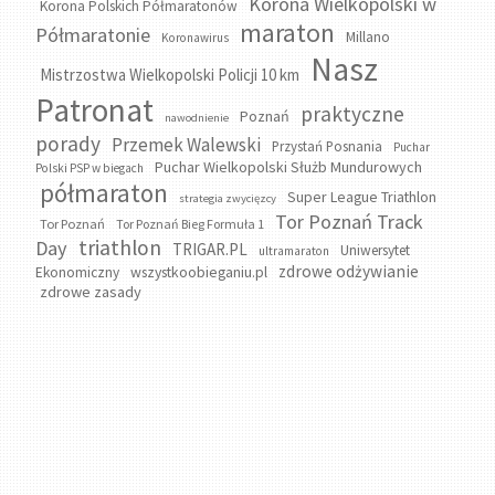
Korona Wielkopolski w
Korona Polskich Półmaratonów
maraton
Półmaratonie
Millano
Koronawirus
Nasz
Mistrzostwa Wielkopolski Policji 10 km
Patronat
praktyczne
Poznań
nawodnienie
porady
Przemek Walewski
Przystań Posnania
Puchar
Puchar Wielkopolski Służb Mundurowych
Polski PSP w biegach
półmaraton
Super League Triathlon
strategia zwycięzcy
Tor Poznań Track
Tor Poznań
Tor Poznań Bieg Formuła 1
triathlon
Day
TRIGAR.PL
Uniwersytet
ultramaraton
zdrowe odżywianie
wszystkoobieganiu.pl
Ekonomiczny
zdrowe zasady