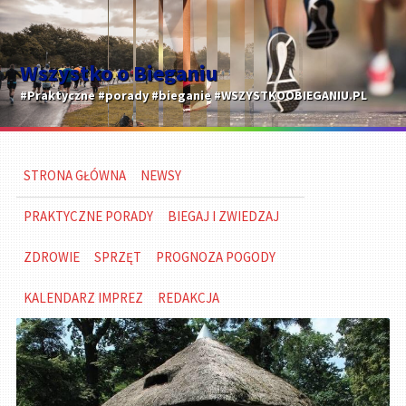
Wszystko o Bieganiu
#Praktyczne #porady #bieganie #WSZYSTKOOBIEGANIU.PL
STRONA GŁÓWNA
NEWSY
PRAKTYCZNE PORADY
BIEGAJ I ZWIEDZAJ
ZDROWIE
SPRZĘT
PROGNOZA POGODY
KALENDARZ IMPREZ
REDAKCJA