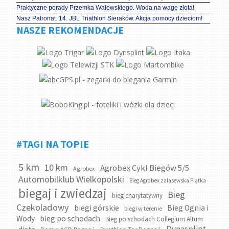
Praktyczne porady Przemka Walewskiego. Woda na wagę złota!
Nasz Patronat. 14. JBL Triathlon Sieraków. Akcja pomocy dzieciom!
NASZE REKOMENDACJE
#TAGI NA TOPIE
5 km
10 km
Agrobex Cykl Biegów 5/5
Agrobex
Automobilklub Wielkopolski
Bieg Agrobex zalasewska Piątka
biegaj i zwiedzaj
Bieg
bieg charytatywny
Czekoladowy
biegi górskie
Bieg Ognia i
biegi w terenie
bieg po schodach
Wody
Bieg po schodach Collegium Altum