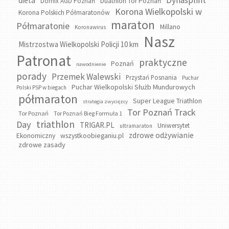
Dynasplint
dieta
Domix AGD Poznań
Duathlon Tor Poznań
Korona Wielkopolski w
Korona Polskich Półmaratonów
maraton
Półmaratonie
Millano
Koronawirus
Nasz
Mistrzostwa Wielkopolski Policji 10 km
Patronat
praktyczne
Poznań
nawodnienie
porady
Przemek Walewski
Przystań Posnania
Puchar
Puchar Wielkopolski Służb Mundurowych
Polski PSP w biegach
półmaraton
Super League Triathlon
strategia zwycięzcy
Tor Poznań Track
Tor Poznań
Tor Poznań Bieg Formuła 1
triathlon
Day
TRIGAR.PL
Uniwersytet
ultramaraton
zdrowe odżywianie
wszystkoobieganiu.pl
Ekonomiczny
zdrowe zasady