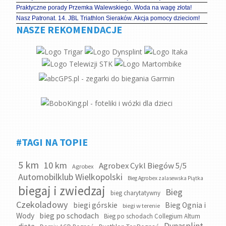
Praktyczne porady Przemka Walewskiego. Woda na wagę złota!
Nasz Patronat. 14. JBL Triathlon Sieraków. Akcja pomocy dzieciom!
NASZE REKOMENDACJE
#TAGI NA TOPIE
5 km
10 km
Agrobex Cykl Biegów 5/5
Agrobex
Automobilklub Wielkopolski
Bieg Agrobex zalasewska Piątka
biegaj i zwiedzaj
Bieg
bieg charytatywny
Czekoladowy
biegi górskie
Bieg Ognia i
biegi w terenie
bieg po schodach
Wody
Bieg po schodach Collegium Altum