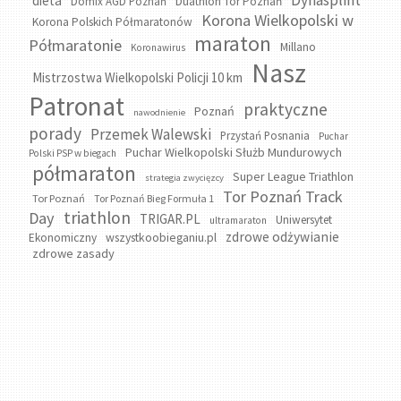
Dynasplint
dieta
Domix AGD Poznań
Duathlon Tor Poznań
Korona Wielkopolski w
Korona Polskich Półmaratonów
maraton
Półmaratonie
Millano
Koronawirus
Nasz
Mistrzostwa Wielkopolski Policji 10 km
Patronat
praktyczne
Poznań
nawodnienie
porady
Przemek Walewski
Przystań Posnania
Puchar
Puchar Wielkopolski Służb Mundurowych
Polski PSP w biegach
półmaraton
Super League Triathlon
strategia zwycięzcy
Tor Poznań Track
Tor Poznań
Tor Poznań Bieg Formuła 1
triathlon
Day
TRIGAR.PL
Uniwersytet
ultramaraton
zdrowe odżywianie
wszystkoobieganiu.pl
Ekonomiczny
zdrowe zasady