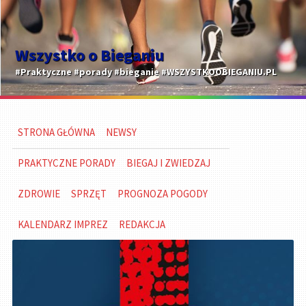
Wszystko o Bieganiu
#Praktyczne #porady #bieganie #WSZYSTKOOBIEGANIU.PL
STRONA GŁÓWNA
NEWSY
PRAKTYCZNE PORADY
BIEGAJ I ZWIEDZAJ
ZDROWIE
SPRZĘT
PROGNOZA POGODY
KALENDARZ IMPREZ
REDAKCJA