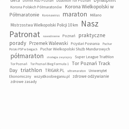
Dynasplint
dieta
Domix AGD Poznań
Duathlon Tor Poznań
Korona Wielkopolski w
Korona Polskich Półmaratonów
maraton
Półmaratonie
Millano
Koronawirus
Nasz
Mistrzostwa Wielkopolski Policji 10 km
Patronat
praktyczne
Poznań
nawodnienie
porady
Przemek Walewski
Przystań Posnania
Puchar
Puchar Wielkopolski Służb Mundurowych
Polski PSP w biegach
półmaraton
Super League Triathlon
strategia zwycięzcy
Tor Poznań Track
Tor Poznań
Tor Poznań Bieg Formuła 1
triathlon
Day
TRIGAR.PL
Uniwersytet
ultramaraton
zdrowe odżywianie
wszystkoobieganiu.pl
Ekonomiczny
zdrowe zasady