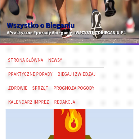
Wszystko o Bieganiu
#Praktyczne #porady #bieganie #WSZYSTKOOBIEGANIU.PL
STRONA GŁÓWNA
NEWSY
PRAKTYCZNE PORADY
BIEGAJ I ZWIEDZAJ
ZDROWIE
SPRZĘT
PROGNOZA POGODY
KALENDARZ IMPREZ
REDAKCJA