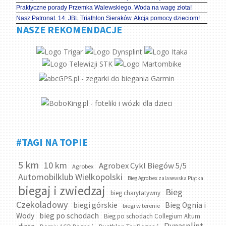
Praktyczne porady Przemka Walewskiego. Woda na wagę złota!
Nasz Patronat. 14. JBL Triathlon Sieraków. Akcja pomocy dzieciom!
NASZE REKOMENDACJE
#TAGI NA TOPIE
5 km
10 km
Agrobex Cykl Biegów 5/5
Agrobex
Automobilklub Wielkopolski
Bieg Agrobex zalasewska Piątka
biegaj i zwiedzaj
Bieg
bieg charytatywny
Czekoladowy
biegi górskie
Bieg Ognia i
biegi w terenie
bieg po schodach
Wody
Bieg po schodach Collegium Altum